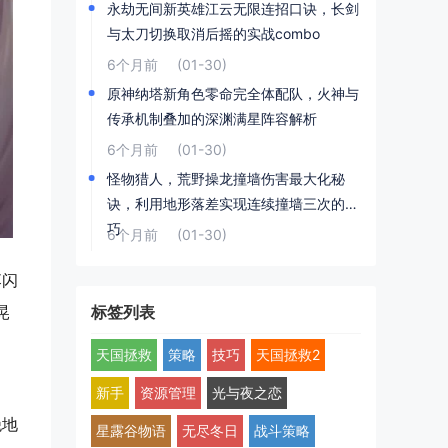
永劫无间新英雄江云无限连招口诀，长剑
与太刀切换取消后摇的实战combo
6个月前
(01-30)
原神纳塔新角色零命完全体配队，火神与
传承机制叠加的深渊满星阵容解析
6个月前
(01-30)
怪物猎人，荒野操龙撞墙伤害最大化秘
诀，利用地形落差实现连续撞墙三次的技
巧
6个月前
(01-30)
落闪
标签列表
晃
天国拯救
策略
技巧
天国拯救2
新手
资源管理
光与夜之恋
绝地
星露谷物语
无尽冬日
战斗策略