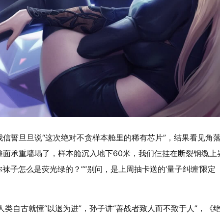
信誓旦旦说“这次绝对不贪样本舱里的稀有芯片”，结果看见角
整面承重墙塌了，样本舱沉入地下60米，我们仨挂在断裂钢缆上
你袜子怎么是荧光绿的？”“别问，是上周抽卡送的‘量子纠缠’限定
人类自古就懂“以退为进”，孙子讲“善战者致人而不致于人”，《