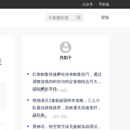
公众号
手机端
登陆
丹阳子
关
幻兽帕鲁快速孵化传奇帕鲁技巧，通过
调整游戏内时间与特定食物组合可大幅
缩短孵化等待
6个月前
(01-30)
绝地潜兵2速刷超级样本攻略，三人小
队最佳路线推荐，高效通关高难度歼灭
战任务
6个月前
(01-30)
黑神话，悟空禁字诀无敌帧实战用法，