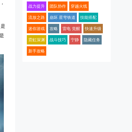
绕，
战力提升
团队协作
穿越火线
流放之路
崩坏 星穹铁道
技能搭配
，是
迷你游戏
攻略
雷电 觉醒
快速升级
是
霓虹深渊
战斗技巧
宁静
隐藏任务
新手攻略