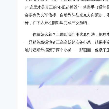
✅ 这里才是真正的“心脏起搏器”：侦察手（通常
会误判为友军信标，自动列队往光点方向踱步，
枪，在下方廊柱阴影里完成三次预瞄。
你猜怎么着？上周四我们用这套打法，把原本
一只精英级掘地者正高高跃起准备扑杀，结果半
地时还顺带撞翻了两个小弟——那画面，像极了