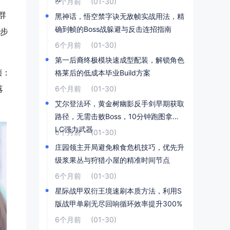
6个月前
(01-30)
群
黑神话，悟空禁字诀无敌帧实战用法，精
确到帧的Boss战躲避与反击连招指南
冲步
6个月前
(01-30)
第一后裔终极模块速成型配装，解锁角色
帧：
格莱后的低成本毕业Build方案
落
6个月前
(01-30)
艾尔登法环，黄金树幽影反手剑早期获取
路径，无需击败Boss，10分钟跑图拿到D
LC强力武器
6个月前
(01-30)
庄园领主开局避免粮食危机技巧，优先升
级浆果丛与狩猎小屋的精准时间节点
6个月前
(01-30)
星际战甲双衍王境速刷本质方法，利用S
版战甲单刷无尽回响循环效率提升300%
6个月前
(01-30)