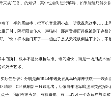
歼灭战”任务。的知识，其中也会对进行解释，如果能碰巧解决
你刚啃了一半的蛋白棒，把耳机音量调小点，听我说完这事儿，上
七次重开时，隔壁阳台传来一声猫叫，那声音凄厉得像被删了存档
吼：“快！样本舱门开了——但虫子是从天花板倒挂下来的，不
样本”速刷，根本不是比谁枪法准、谁闪避快，而是一场用战术当
餐式歼灭艺术。
可实际任务设计分明是向1944年诺曼底奥马哈海滩致敬——表面
B区哨塔，C区就刷新三只震地者，活像当年德军暗堡里突然探出
兵蛋子，我们有喷火器、有轨道炮、有……以及一个永远在补给箱