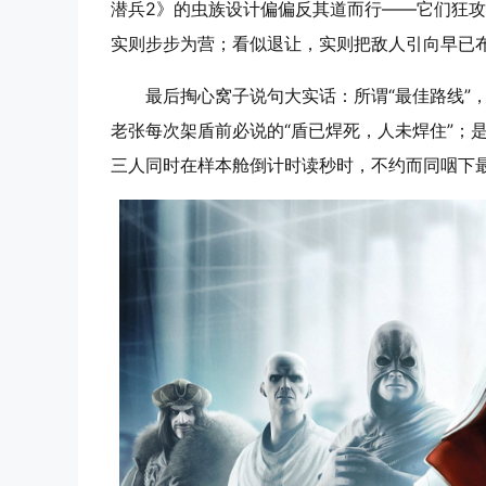
潜兵2》的虫族设计偏偏反其道而行——它们狂
实则步步为营；看似退让，实则把敌人引向早已布
最后掏心窝子说句大实话：所谓“最佳路线”
老张每次架盾前必说的“盾已焊死，人未焊住”；
三人同时在样本舱倒计时读秒时，不约而同咽下