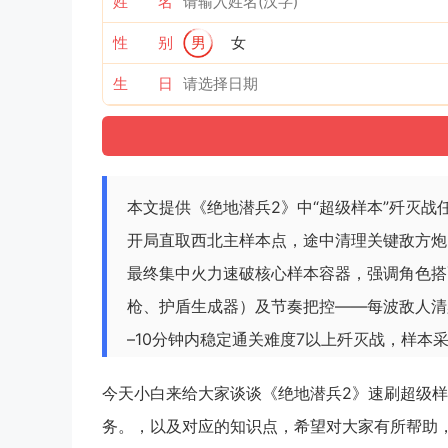
姓 名
性 别
男
女
生 日
本文提供《绝地潜兵2》中“超级样本”歼灭
开局直取西北主样本点，途中清理关键敌方炮
最终集中火力速破核心样本容器，强调角色搭配
枪、护盾生成器）及节奏把控——每波敌人清
–10分钟内稳定通关难度7以上歼灭战，样本
今天小白来给大家谈谈《绝地潜兵2》速刷超级样
务。，以及对应的知识点，希望对大家有所帮助