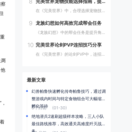
8
完美世界宠物技能选择指南，提高宠物实力的技巧
侦察
在《完美世界》中，合理选择宠物技能是提升宠物实力的关键。优先考虑增强宠物基础属性的技能，如攻击、防御和生命值。根据宠物类型和定位，选择合适的主动或被动技能，如控制、辅助或输出技能。利用宠物技能书升级技能等级，以及通过宠物合成功能优化技能组合...
但
9
龙族幻想如何高效完成帮会任务
《龙族幻想》中的帮会任务是提升角色实力和获得丰厚奖励的重要途径。要高效完成帮会任务，首先需要合理安排时间，选择高效率的任务组合，如组队完成副本或集体参与帮会活动。利用好帮会资源，如经验药水、加速道具等，可以显著提高任务完成速度。积极与帮会成...
，重
10
完美世界论剑PVP连招技巧分享
在《完美世界》的论剑PVP中，连招技巧是取胜的关键。玩家需熟练掌握角色技能的释放顺序与时机，利用控制技能打断对手的攻击节奏，同时保持自身技能的连贯性。合理利用地形和位移技能，可以有效躲避敌方攻击，创造反击机会。了解并针对不同职业的特点制定策...
止两
（他
最新文章
幻兽帕鲁快速孵化传奇帕鲁技巧，通过调
整游戏内时间与特定食物组合可大幅缩短
”，
孵化等待
6个月前
(01-30)
绝地潜兵2速刷超级样本攻略，三人小队
画着
最佳路线推荐，高效通关高难度歼灭战任
务