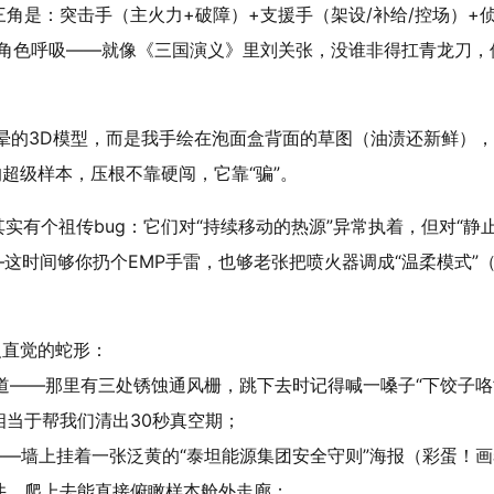
三角是：
突击手（主火力+破障）+支援手（架设/补给/控场）+
角色呼吸——就像《三国演义》里刘关张，没谁非得扛青龙刀，
。
晕的3D模型，而是我手绘在泡面盒背面的草图（油渍还新鲜）
的超级样本，压根不靠硬闯，它靠“骗”。
实有个祖传bug：它们对“持续移动的热源”异常执着，但对“静
—这时间够你扔个EMP手雷，也够老张把喷火器调成“温柔模式”
反直觉的蛇形：
道——那里有三处锈蚀通风栅，跳下去时记得喊一嗓子“下饺子咯
当于帮我们清出30秒真空期；
——墙上挂着一张泛黄的“泰坦能源集团安全守则”海报（彩蛋！
井，爬上去能直接俯瞰样本舱外走廊；