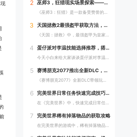
2
巫师3，狂猎现实场景探索——波兰的梅德韦德堡与温特堡城堡的奇幻之旅
你现
《巫师3：狂猎》是一款备受赞誉的角色扮演游戏，其现实中的灵感来源之一是波兰的梅德韦德堡和温特堡城堡。这两处地点以其独特的中世纪建筑风格和壮丽的自然风光，为游戏营造了奇幻而真实的背景。梅德韦德堡位于波兰南部，拥有悠久的历史和神秘氛围；而温特堡...
3
天国拯救2最强盔甲获取方法，全套装位置一览
周
《天国：拯救》中，最强盔甲为皇家骑士盔甲，获取较为复杂。首先需完成“皇家侍卫”任务线，帮助亨利成为国王的私人护卫。之后，在王宫内找到盔甲的具体位置，通常藏于密室或特定房间。完成相关任务后，玩家可获得这套顶级装备，大幅提升防御力和战斗能力。游...
的
4
蛋仔派对李温技能选择推荐，搭配出最佳套路
是
今天小白来给大家谈谈蛋仔派对李温技能选择推荐，搭配出最佳套路，以及蛋仔派对攻略对应的知识点，希望对大家有所帮助，不要忘了收藏本站呢今天给各位分享蛋仔派对李温技能选择推荐，搭配出最佳套路的知识，其中也会对蛋仔派对攻略进行解释，如果能碰巧解决你...
5
赛博朋克2077推出全新DLC，探索未来城市的秘密和新任务
筷
《赛博朋克2077》全新DLC带领玩家深入未来城市，揭示隐藏的秘密并开启一系列新任务。在这一扩展内容中，玩家将有机会探索更多未知区域，体验丰富多彩的剧情，与全新角色互动，进一步丰富游戏世界的沉浸感与可玩性。今天小白来给大家谈谈《赛博朋克20...
6
完美世界日常任务快速完成技巧，轻松获取丰厚奖励
是
在《完美世界》中，快速完成日常任务不仅能节省时间，还能确保玩家获得丰厚的奖励。合理规划任务路线，优先选择高经验值和金币奖励的任务。利用双倍经验时间进行任务，可以事半功倍。组队完成任务效率更高，特别是对于需要击败强大敌人的任务。不要忘记使用游...
的
7
完美世界稀有掉落物品的获取攻略
前
在完美世界的游戏中，稀有掉落物品是玩家追求的目标之一。这些物品通常只能通过特定的活动、副本或怪物获得，且掉落率极低。为了提高获取几率，玩家可以组队参与高难度副本，多次挑战以增加机会；参加限时活动，如节日庆典和特殊任务，这些活动往往会有额外奖...