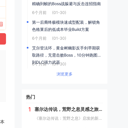
精确到帧的Boss战躲避与反击连招指南
6个月前
(01-30)
第一后裔终极模块速成型配装，解锁角
色格莱后的低成本毕业Build方案
6个月前
(01-30)
艾尔登法环，黄金树幽影反手剑早期获
取路径，无需击败Boss，10分钟跑图拿
到DLC强力武器
6个月前
(01-30)
浏览更多
热门
1
塞尔达传说，荒野之息灵感之旅——新西兰南岛峡湾探秘与荒野生存体验
《塞尔达传说：荒野之息》启发的新西兰南岛之旅，探索了其壮丽的自然风光与荒野生存体验。在峡湾国家公园，你将亲历游戏般的奇妙景色，从镜面般的湖泊、雄伟的山脉到神秘的森林，每一处都仿佛是游戏中的场景再现。你可以参与野外生存活动，学习采集、搭建庇护...
样本