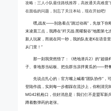
攻略：三人小队最佳路线推荐，高效通关高难度“
在面临的问题，别忘了关注本站，现在开始吧!
嘿,战友——别急着点“跳过动画”，先放下
末凌晨三点，我蹲在“歼灭战·黑曜裂谷”地图第
新人玩家，而就在同一秒，我的队友老K在语音里
从门里！”
那一刻我突然悟了：《绝地潜兵2》的“超级
子、拿地形当砧板、把虫群当凉拌黄瓜的——野
先说点扎心的：官方嘴上喊着“团队协作”，
登陆作战，实则每一步都踩在流沙上，你刚清完
MG42机枪口，但好消息是：我们仨不是盟军新
蹲着数弹药的老张。