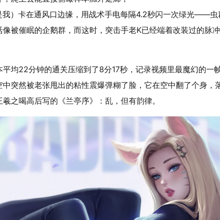
是我）卡在通风口边缘，用战术手电每隔4.2秒闪一次绿光——虫
活像被催眠的企鹅群，而这时，突击手老K已经端着改装过的脉
平均22分钟的通关压缩到了
8分17秒
，记录视频里最魔幻的一
空中突然被老张甩出的粘性震爆弹糊了脸，它在空中翻了个身，
王羲之喝高后写的《兰亭序》：乱，但有韵律。