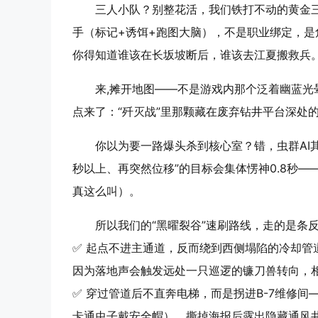
三人小队？别整花活，我们铁打不动的黄金
手（标记+诱饵+跑图大脑）
，不是职业绑定，是
你得知道谁该在长坂坡断后，谁该去江夏搬救兵
来,摊开地图——不是游戏内那个泛着幽蓝光
点来了：
“歼灭战”里那颗藏在废弃钻井平台深处
你以为要一路爆头杀到核心室？错，虫群AI其
秒以上、再突然位移”的目标会集体愣神0.8秒—
真这么叫）。
所以我们的“黑曜裂谷”速刷路线，走的是条
✅
起点不进主通道
，反而绕到西侧塌陷的冷却管
因为落地声会触发远处一只巡逻的镰刀兽转向，相
✅ 穿过管道后不直奔电梯，而是拐进B-7维修间
卡通虫子戴安全帽），撕掉海报后露出隐藏通风