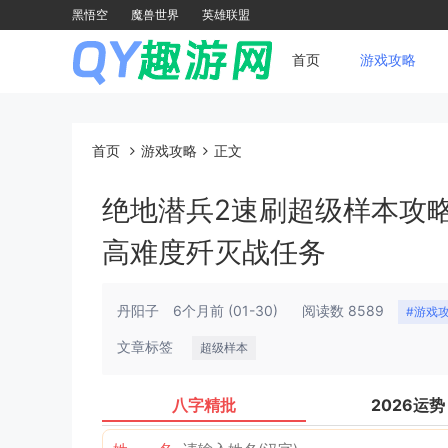
黑悟空
魔兽世界
英雄联盟
首页
游戏攻略
首页
游戏攻略
正文
绝地潜兵2速刷超级样本攻
高难度歼灭战任务
丹阳子
6个月前
(01-30)
阅读数 8589
#游戏
文章标签
超级样本
八字精批
2026运势