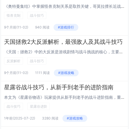
《奥特曼集结》中掌握怪兽克制关系是取胜关键，哥莫拉擅长近战重击，但惧怕高速远程型英雄；巴尔坦星人虽灵活，却弱于控制类技能，合理搭配阵容，利用属性相克可大幅提升胜率，战斗中需注意走位与技能释放时机，避免被强力怪兽一击秒杀，掌握技巧，才能在战场...
怪兽克制
战斗技巧
9个月前
(11-02)
940 阅读
#游戏排行
天国拯救2大反派解析，最强敌人及其战斗技巧
《天国：拯救2》中的大反派是游戏剧情与战斗挑战的核心，主要包括残暴贵族拉迪斯拉夫·冯·利希滕贝格和神秘的黑魔法师海因里希，他们不仅推动着主线冲突，也代表着道德与权力的极端对立，拉迪斯拉夫凭借重甲骑兵与高爆发近战技能成为最强物理敌人，而海因里...
反派解析
战斗技巧
9个月前
(11-02)
1111 阅读
#游戏攻略
星露谷战斗技巧，从新手到老手的进阶指南
本文为《星露谷物语》玩家提供从新手到老手的战斗进阶指南，重点讲解战斗系统的核心机制与实用技巧。内容涵盖基础操作、武器选择、技能搭配、敌人行为模式分析以及地牢探险策略。通过逐步提升战斗意识与操作熟练度，玩家可更高效地应对各类敌人与挑战，提升游...
战斗技巧
星露谷进阶
1年前
(2025-07-22)
3280 阅读
#游戏攻略