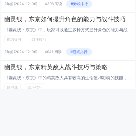
2年前
(2024-12-06)
4398 阅读
#游戏排行
幽灵线，东京如何提升角色的能力与战斗技巧
《幽灵线：东京》中，玩家可以通过多种方式提升角色的能力与战斗技巧。通过收集“念”来解锁和升级技能树，增强角色的超自然能力和战斗技能。探索游戏世界，完成任务和挑战可以获取经验值和装备，进一步强化角色。合理利用环境和敌人弱点进行战斗，也能有效提...
能力提升
战斗技巧
2年前
(2024-12-06)
4941 阅读
#游戏排行
幽灵线，东京精英敌人战斗技巧与策略
《幽灵线：东京》中的精英敌人具有较高的生命值和独特的技能，挑战性较大。对付这些强敌时，建议玩家利用环境优势，如使用隐身或高处伏击，减少正面冲突。合理运用角色的超自然能力和近战攻击，针对敌人的弱点进行打击。保持移动，避免被连续命中，并在适当时...
幽灵线
战斗技巧
2年前
(2024-12-06)
4371 阅读
#游戏排行
最新文章
幻兽帕鲁快速孵化传奇帕鲁技巧，通过调整游戏内时间与特定食