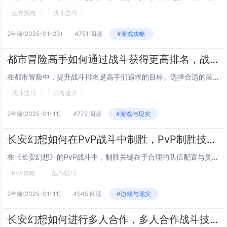
生存策略
战斗技巧
2年前
(2025-01-23)
4751 阅读
#游戏攻略
都市冒险高手如何通过战斗获得更高排名，战斗排名提升技巧
在都市冒险中，提升战斗排名是高手们追求的目标。选择合适的装备与技能组合至关重要，确保在不同战斗场景下都能发挥最大效能。研究对手的弱点和战斗模式，制定针对性策略，可以有效提高胜率。保持良好的体力与状态管理，避免因疲劳或失误导致失败。参与更多高...
战斗技巧
排名提升
2年前
(2025-01-11)
4772 阅读
#游戏与现实
长安幻想如何在PvP战斗中制胜，PvP制胜技巧与策略
在《长安幻想》的PvP战斗中，制胜关键在于合理的队伍配置与灵活的战术运用。选择职业时要注重角色间的技能互补，确保有稳定的输出、控制和治疗能力。掌握各职业的核心技能和连招技巧，能够在关键时刻打断敌方关键技能或保护己方核心输出。利用地形优势和视...
PvP策略
战斗技巧
2年前
(2025-01-11)
4545 阅读
#游戏与现实
长安幻想如何进行多人合作，多人合作战斗技巧