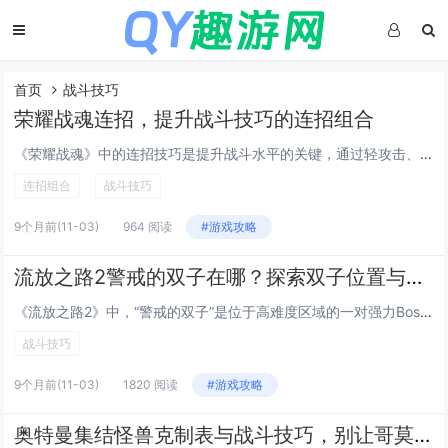
首页
战斗技巧
荣耀战魂连招，提升战斗技巧的连招组合
《荣耀战魂》中的连招技巧是提升战斗水平的关键，通过轻攻击、重攻击与格挡的灵活切换，玩家可打出流畅连击，轻攻击起手接重攻击破防，再结合方向推断进行精准反击，能有效压制对手，掌握不同武器英雄的独特连招节奏，如武士的快速连斩或骑士的蓄力重击，配合...
连招组合
战斗技巧
9个月前
(11-03)
964 阅读
#游戏攻略
流放之路2警戒的双子在哪？探索双子位置与战斗技巧
《流放之路2》中，“警戒的双子”是位于高难度区域的一对强力Boss，通常出现在深渊地牢或特定剧情关卡中，玩家需完成前置任务并解锁通往双子神殿的地图才能挑战，双子分别拥有物理与元素攻击能力，战斗中会交替激活护盾与狂暴状态，需注意走位躲避范围技...
战斗技巧
9个月前
(11-03)
1820 阅读
#游戏攻略
奥特曼集结怪兽克制表与战斗技巧，别让哥莫拉一拳把你送回童年