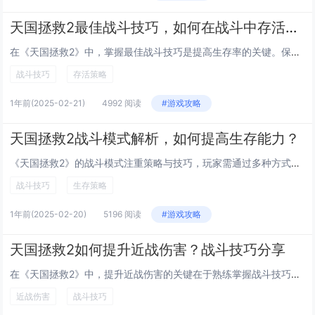
天国拯救2最佳战斗技巧，如何在战斗中存活更久？
在《天国拯救2》中，掌握最佳战斗技巧是提高生存率的关键。保持移动非常重要，避免站桩输出，利用地形优势进行侧翼或背面攻击。学会格挡与闪避的时机，观察敌人的攻击前摇，合理运用盾牌格挡或侧身躲避。武器选择上，根据敌人类型灵活切换，长柄武器适合远程...
战斗技巧
存活策略
1年前
(2025-02-21)
4992 阅读
#游戏攻略
天国拯救2战斗模式解析，如何提高生存能力？
《天国拯救2》的战斗模式注重策略与技巧，玩家需通过多种方式提高生存能力。游戏中，合理的装备选择至关重要，轻型护甲能提升灵活性，重型护甲则提供更好的防护。武器方面，不同类型的武器适合不同的战斗场景，长柄武器适合保持距离，而短刀和剑则更适合近身...
战斗技巧
生存策略
1年前
(2025-02-20)
5196 阅读
#游戏攻略
天国拯救2如何提升近战伤害？战斗技巧分享
在《天国拯救2》中，提升近战伤害的关键在于熟练掌握战斗技巧和合理利用装备。玩家应注重武器的选择，不同类型的武器（如剑、斧、锤）各有优劣，需根据敌人类型灵活切换。掌握格挡与反击的时机至关重要，准确的格挡不仅能减少自身受伤，还能创造反击机会。保...
近战伤害
战斗技巧