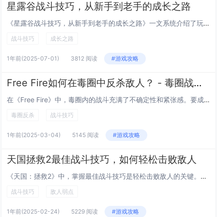
星露谷战斗技巧，从新手到老手的成长之路
《星露谷战斗技巧，从新手到老手的成长之路》一文系统介绍了玩家在星露谷游戏中提升战斗能力的全过程。文章从基础操作讲起，涵盖武器选择、技能搭配与敌人行为模式分析，帮助新手快速掌握游戏机制。随着内容深入，逐步讲解高级技巧，如走位闪避、连招输出与装...
战斗技巧
成长之路
1年前
(2025-07-01)
3812 阅读
#游戏攻略
Free Fire如何在毒圈中反杀敌人？ - 毒圈战斗小技巧
在《Free Fire》中，毒圈内的战斗充满了不确定性和紧张感。要成功反杀敌人，首先要保持冷静并合理利用地形。进入毒圈前，确保装备齐全，优先选择高伤害武器，并携带充足的医疗物资。进入毒圈后，迅速找到掩体，避免暴露在开阔地带。观察敌人的动向，...
毒圈反杀
战斗技巧
1年前
(2025-03-04)
5145 阅读
#游戏攻略
天国拯救2最佳战斗技巧，如何轻松击败敌人
《天国：拯救2》中，掌握最佳战斗技巧是轻松击败敌人的关键。保持灵活的移动至关重要，利用侧移和闪避来躲避敌人的攻击，并寻找反击机会。了解敌人攻击模式，通过观察其动作预判招式，及时格挡或反击。武器选择也很重要，根据不同的敌人类型选用剑、斧或长矛...
战斗技巧
敌人弱点
1年前
(2025-02-24)
5229 阅读
#游戏攻略