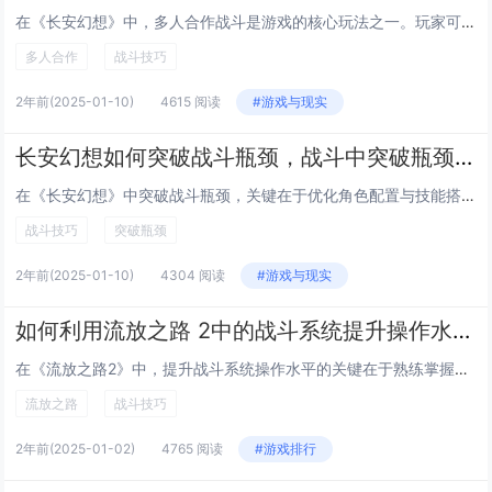
在《长安幻想》中，多人合作战斗是游戏的核心玩法之一。玩家可以通过组队参与副本、竞技场或世界 Boss 战斗，提升团队协作能力。关键技巧包括：合理分配角色职业，确保队伍中有输出、坦克和治疗三种职业，以保持团队平衡；利用技能连招与队友配合，最大...
多人合作
战斗技巧
2年前
(2025-01-10)
4615 阅读
#游戏与现实
长安幻想如何突破战斗瓶颈，战斗中突破瓶颈的技巧
在《长安幻想》中突破战斗瓶颈，关键在于优化角色配置与技能搭配。了解每个角色的独特技能和属性，确保队伍中各职业平衡，如输出、坦克和治疗的合理分配。根据敌方阵容调整己方站位，灵活运用控制技能打断敌人施法或限制其行动。掌握释放技能的时机至关重要，...
战斗技巧
突破瓶颈
2年前
(2025-01-10)
4304 阅读
#游戏与现实
如何利用流放之路 2中的战斗系统提升操作水平——提升战斗效率的技巧
在《流放之路2》中，提升战斗系统操作水平的关键在于熟练掌握技能组合、怪物行为和环境互动。选择适合的职业与技能树加点，确保技能搭配合理，最大化输出与生存能力。了解怪物的攻击模式和弱点，提前预判并规避致命伤害，利用地形优势进行风筝战术。善用辅助...
流放之路
战斗技巧
2年前
(2025-01-02)
4765 阅读
#游戏排行