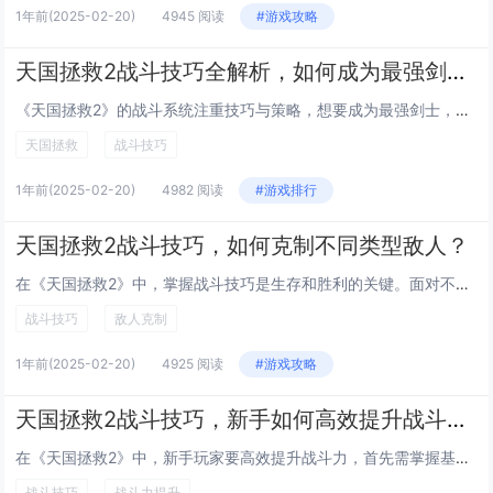
1年前
(2025-02-20)
4945 阅读
#游戏攻略
天国拯救2战斗技巧全解析，如何成为最强剑士？
《天国拯救2》的战斗系统注重技巧与策略，想要成为最强剑士，需掌握几大关键要素。熟悉武器特性至关重要，不同类型的剑、斧和长柄武器各有优劣，应根据敌人类型选择合适装备。保持良好的防御姿态，利用格挡与闪避来减少伤害，并抓住对手破绽进行反击。节奏感...
天国拯救
战斗技巧
1年前
(2025-02-20)
4982 阅读
#游戏排行
天国拯救2战斗技巧，如何克制不同类型敌人？
在《天国拯救2》中，掌握战斗技巧是生存和胜利的关键。面对不同类型敌人时，灵活调整策略至关重要。对于重甲骑士，利用环境优势和远程武器削弱其防御，再寻找破绽进行近战攻击。对付敏捷型敌人如盗贼或轻装步兵，保持距离并采用防反战术，等待对方失误。面对...
战斗技巧
敌人克制
1年前
(2025-02-20)
4925 阅读
#游戏攻略
天国拯救2战斗技巧，新手如何高效提升战斗力？
在《天国拯救2》中，新手玩家要高效提升战斗力，首先需掌握基础战斗技巧。熟悉武器特性，选择适合自己的武器类型，如剑、斧或长矛，每种武器的操作方式和应用场景不同。练习格挡与闪避的时机，合理运用可以减少受伤并创造反击机会。关注敌人的攻击模式，预判...
战斗技巧
战斗力提升