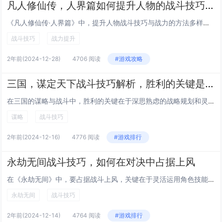
凡人修仙传，人界篇如何提升人物的战斗技巧，战力倍增
《凡人修仙传·人界篇》中，提升人物战斗技巧与战力的方法多样。主角韩立通过刻苦修炼功法、积累实战经验来增强自身实力。他不断探索各种秘境，获取珍贵资源以炼制丹药和法宝，从而提高修为。韩立注重对敌策略的研究，根据不同对手的特点调整战术。他还积极结...
战斗技巧
战力提升
2年前
(2024-12-28)
4706 阅读
#游戏攻略
三国，谋定天下战斗技巧解析，胜利的关键是什么？
在三国的谋略与战斗中，胜利的关键在于深思熟虑的战略规划和灵活多变的战术运用。不仅要了解自己的优势和劣势，还要洞察对手的动向，合理调配资源，巧妙利用地形和天气条件。培养忠诚且能力出众的将领，建立稳固的同盟关系，也是制胜的重要因素。通过智慧和勇...
谋略
战斗技巧
2年前
(2024-12-16)
4776 阅读
#游戏排行
永劫无间战斗技巧，如何在对决中占据上风
在《永劫无间》中，要占据战斗上风，关键在于灵活运用角色技能、精准掌握攻击时机与距离。玩家需熟练掌握轻重攻击组合，利用闪避和格挡躲避敌方攻击，同时观察对手动作，寻找破绽进行反击。合理利用地图资源，如拾取增益道具、选择有利地形等，也是获胜的重要...
永劫无间
战斗技巧
2年前
(2024-12-14)
4764 阅读
#游戏排行