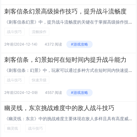
刺客信条幻景高级操作技巧，提升战斗流畅度
《刺客信条幻景》中，提升战斗流畅度的关键在于掌握高级操作技巧。玩家应熟练使用闪避、轻重攻击组合及环境互动，如利用屋顶或阴影处进行隐秘刺杀。合理运用鹰眼视觉识别敌人弱点，结合快速反击和连招，可大幅提高战斗效率。定制装备和技能树的选择也至关重要...
战斗技巧
流畅操作
2年前
(2024-12-14)
4372 阅读
#游戏攻略
刺客信条，幻景如何在短时间内提升战斗能力
《刺客信条：幻景》中，玩家可以通过多种方式在短时间内快速提升战斗能力。主要方法包括：完成特定任务和挑战以获得经验值和技能点，用于升级角色技能；探索游戏世界，发现并收集装备和武器，增强角色的攻击力和防御力；利用游戏中的训练系统，实践和掌握新的...
战斗技巧
快速升级
2年前
(2024-12-09)
4557 阅读
#游戏攻略
幽灵线，东京挑战难度中的敌人战斗技巧
《幽灵线：东京》中的挑战难度主要体现在敌人多样且具有高度威胁性。玩家需灵活运用闪避、格挡和环境互动来应对。掌握敌人的攻击模式和弱点是关键，如利用特定元素攻击可有效克制某些敌人。合理使用技能树中的能力提升，增强角色的攻击力和生存能力，也是战胜...
幽灵线
战斗技巧