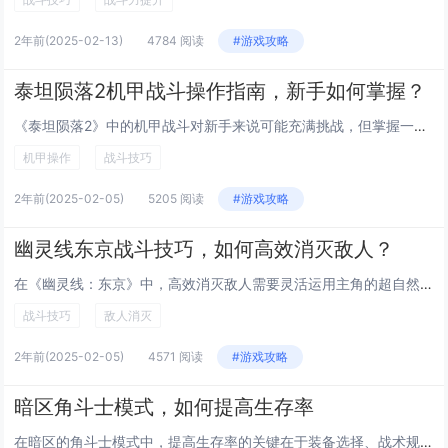
2年前
(2025-02-13)
4784 阅读
#游戏攻略
泰坦陨落2机甲战斗操作指南，新手如何掌握？
《泰坦陨落2》中的机甲战斗对新手来说可能充满挑战，但掌握一些基本操作可以迅速提升战斗力。熟悉机甲的移动与闪避机制至关重要。利用左摇杆控制移动，右摇杆调整视角，而快速按下闪避键（默认为左Shift）可进行短距离瞬移，这不仅能躲避敌人攻击，还能...
机甲操作
战斗技巧
2年前
(2025-02-05)
5205 阅读
#游戏攻略
幽灵线东京战斗技巧，如何高效消灭敌人？
在《幽灵线：东京》中，高效消灭敌人需要灵活运用主角的超自然能力和战斗技巧。掌握“灵魂连锁”技能可以一次性对多个敌人造成伤害，尤其是在面对成群的敌人时非常有效。利用环境中的道具和陷阱，如设置火焰或电流陷阱，能够大幅提升战斗力。保持移动和使用闪...
战斗技巧
敌人消灭
2年前
(2025-02-05)
4571 阅读
#游戏攻略
暗区角斗士模式，如何提高生存率
在暗区的角斗士模式中，提高生存率的关键在于装备选择、战术规划和心理素质。选择合适的防弹衣、头盔和背包，确保能承受一定火力攻击。熟悉地图布局，掌握安全屋与撤离点的位置，避免盲目行动。游戏中要保持低姿态移动，利用掩体进行射击，减少暴露时间。合理...