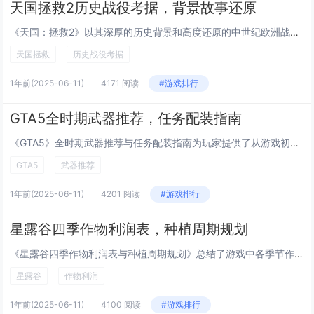
天国拯救2历史战役考据，背景故事还原
《天国：拯救2》以其深厚的历史背景和高度还原的中世纪欧洲战役而闻名。该游戏通过细致入微的考据，重现了波西米亚地区的风土人情、政治斗争与关键历史事件。玩家将亲历真实的中世纪战争场景，从战术布局到士兵装备，无不体现开发团队对历史细节的关注。游戏...
天国拯救
历史战役考据
1年前
(2025-06-11)
4171 阅读
#游戏排行
GTA5全时期武器推荐，任务配装指南
《GTA5》全时期武器推荐与任务配装指南为玩家提供了从游戏初期到后期的全面装备建议。在游戏早期，推荐使用如撬棍、匕首等基础近战武器以及手枪，性价比高且易于获取；中期可选择突击步枪、冲锋枪搭配霰弹枪，适合应对复杂战斗场景；后期则建议配备高级狙...
GTA5
武器推荐
1年前
(2025-06-11)
4201 阅读
#游戏排行
星露谷四季作物利润表，种植周期规划
《星露谷四季作物利润表与种植周期规划》总结了游戏中各季节作物的种植收益与时间安排策略。春季适合种植帕斯利、土豆等，生长周期短、资金回笼快；夏季推荐蓝莓、西瓜，尽管初期投入较高但回报丰厚；秋季作物如甘薯、南瓜，平衡了成本与收益；冬季作物选择较...
星露谷
作物利润
1年前
(2025-06-11)
4100 阅读
#游戏排行