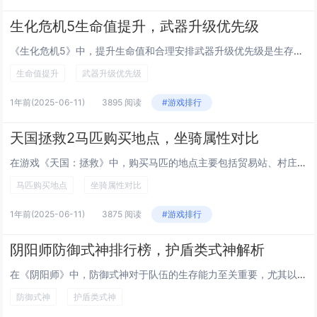
生化危机5生命值提升，武器升级优先级
《生化危机5》中，提升生命值和合理安排武器升级优先级是生存的关键。生命值主要通过收集绿色草药并合成红色草药来恢复，同时解锁更高的生命上限需要推进剧情并完成特定成就。武器升级方面，建议优先强化使用频率高的主武器，如手枪或冲锋枪，提升攻击力、弹...
生命值提升
武器升级优先级
1年前
(2025-06-11)
3895 阅读
#游戏排行
天国拯救2马匹购买地点，坐骑属性对比
在游戏《天国：拯救》中，购买马匹的地点主要包括贸易站、村庄以及特定的城堡或庄园。主要购马点如Rattay和Chlum等城镇提供了初始可购买的马匹。游戏中共有两匹马可获取——普通马匹与战马。普通马速度较快但耐力一般，适合轻装快速移动；战马则拥...
马匹购买地点
坐骑属性对比
1年前
(2025-06-11)
3875 阅读
#游戏排行
阴阳师防御式神排行榜，护盾类式神解析
在《阴阳师》中，防御式神对于队伍的生存能力至关重要，尤其以护盾类式神为代表。这类式神通过提供护盾，有效吸收伤害，保护队友，延长战斗时间。蝉冰雪女、络新妇等凭借强大的群体护盾和持续保护能力，成为热门选择。而山兔、桃花妖则以稳定单体或辅助增益见...
防御式神
护盾类式神