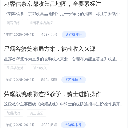
刺客信条京都收集品地图，全要素标注
《刺客信条：京都收集品地图》是一份详尽的指南，标注了游戏中所有隐藏要素和收集品的位置。地图涵盖了主线任务区域及各支线探索点，包括记忆碎片、秘密卷轴、隐藏暗杀目标以及珍贵宝箱等关键内容。通过对全要素的精准定位，玩家可以更高效地完成收集任务，并...
刺客信条
京都收集品地图
1年前
(2025-06-11)
4934 阅读
#游戏排行
星露谷蟹笼布局方案，被动收入来源
星露谷蟹笼作为重要的被动收入来源，合理布局能显著提升收益。通常建议在河流、海洋及湖泊附近放置蟹笼，确保最大程度捕捉螃蟹等水产资源。可利用地形特点，如将蟹笼集中布置在水流交汇处，提高捕获概率。升级蟹笼至金质或铱质，配合 Quality 等级提...
星露谷蟹笼
被动收入
1年前
(2025-06-11)
5424 阅读
#游戏排行
荣耀战魂破防连招教学，骑士进阶操作
这段教学主要围绕《荣耀战魂》中骑士的破防连招与进阶操作展开。它详细解析了如何通过精准的攻击节奏和技巧打断敌人的防御，实现高效破防。还介绍了多种实用的连招组合，帮助玩家在战斗中占据主动。视频或文章可能包含对不同武器特性的分析，以及针对各类敌人...
荣耀战魂
骑士连招
1年前
(2025-06-11)
4982 阅读
#游戏排行