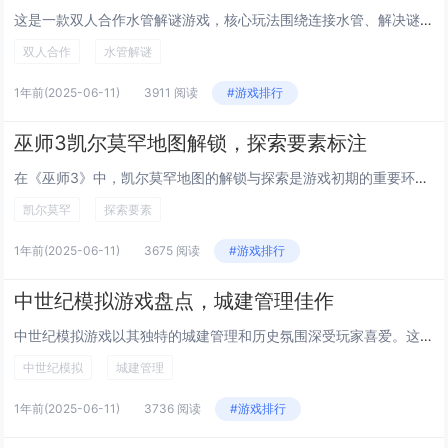
这是一款双人合作水管解谜游戏，核心玩法围绕连接水管、解决谜题展开。游戏中设计了多种关卡机制，例如同步操作、角色分工与特殊道具运用，玩家需协同配合才能完成任务。每个关卡包含独特的障碍和挑战，如旋转管道、压力阀门和限时任务等，要求双方具备良好的...
双人合作
水管解谜
1年前
(2025-06-11)
3911 阅读
#游戏排行
巫师3凯尔莫罕地图解锁，探索要素标注
在《巫师3》中，凯尔莫罕地图的解锁与探索是游戏初期的重要环节。玩家需完成特定任务或达到一定条件才能解锁该区域地图，从而全面展开探索。地图上会标注关键探索要素，包括怪物巢穴、宝藏位置、支线任务触发点等，为玩家提供明确指引。这些标注帮助玩家高效...
凯尔莫罕
探索要素
1年前
(2025-06-11)
3675 阅读
#游戏排行
中世纪模拟游戏盘点，城建管理佳作
中世纪模拟游戏以其独特的城建管理和历史氛围深受玩家喜爱。这些游戏通常包含丰富的资源管理、城市规划和策略决策元素，让玩家沉浸于中世纪的城堡建设与王国经营之中。从经典的《中世纪：全面战争》到现代佳作《Castle Story》和《Banishe...
中世纪模拟
城建管理
1年前
(2025-06-11)
3736 阅读
#游戏排行