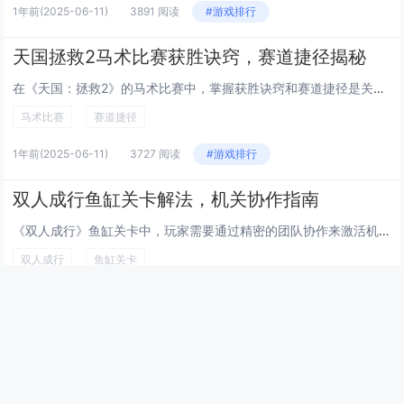
1年前
(2025-06-11)
3891 阅读
#游戏排行
天国拯救2马术比赛获胜诀窍，赛道捷径揭秘
在《天国：拯救2》的马术比赛中，掌握获胜诀窍和赛道捷径是关键。熟悉赛道布局，记住每个弯道和直线路段的位置，以便提前调整速度和方向。合理使用加速与减速技巧，避免因过弯太快而失控或偏离赛道。游戏中隐藏了一些未标记的捷径，可以通过多次练习和观察地...
马术比赛
赛道捷径
1年前
(2025-06-11)
3727 阅读
#游戏排行
双人成行鱼缸关卡解法，机关协作指南
《双人成行》鱼缸关卡中，玩家需要通过精密的团队协作来激活机关并解开谜题。关卡核心在于利用角色的独特能力相互配合，例如一人负责操控水位升降，另一人则需引导鱼群或触发特定机关。过程中需注意观察环境提示，合理分配任务。当一方吸引鱼类游向目标区域时...
双人成行
鱼缸关卡
1年前
(2025-06-11)
3823 阅读
#游戏排行
最新文章
幻兽帕鲁快速孵化传奇帕鲁技巧，通过调整游戏内时间与特定食