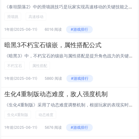
《泰坦陨落2》中的滑墙跳技巧是玩家实现高速移动的关键技能之一。通过精准的操作，玩家可以在墙面之间连续跳跃，保持高速移动状态，从而快速穿越地图或躲避敌人攻击。具体操作为：接近墙壁时按下跳跃键，并在触墙瞬间向相反方向推摇杆，同时再次跳跃，即可触...
滑墙跳
高速移动
1年前
(2025-06-11)
6016 阅读
#游戏排行
暗黑3不朽宝石镶嵌，属性搭配公式
《暗黑3》中，不朽宝石的镶嵌与属性搭配是提升角色战力的关键。不同职业和build需要针对性选择适合的宝石类型与插槽颜色（红、蓝、黄）进行搭配。力量型角色可优先考虑增加攻击力、暴击率的红色宝石；控制流派则适合搭配蓝色宝石以强化防御或减速效果。...
不朽宝石
属性搭配
1年前
(2025-06-11)
5860 阅读
#游戏排行
生化4重制版动态难度，敌人强度机制
《生化4重制版》采用了动态难度调整机制，根据玩家的表现实时改变游戏挑战性。游戏中敌人的强度会随着玩家的战斗效率、资源使用情况以及生存状态进行相应调整。如果玩家在战斗中表现过于强势，敌人可能会拥有更高的血量或攻击力；反之，如果玩家陷入困境，敌...
生化4重制版
动态难度
1年前
(2025-06-11)
5676 阅读
#游戏排行