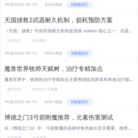
1年前
(2025-06-11)
4246 阅读
#游戏排行
天国拯救2武器耐久机制，损耗预防方案
《天国：拯救》中的武器耐久机制是游戏 realism 核心之一。武器使用过程中会因攻击、格挡和环境交互而损耗，耐久度归零会导致损坏或失效。为预防损耗，玩家可采取多种方案：避免不必要的格挡，利用闪避减少武器消耗；定期修理装备，游戏中可通过铁匠...
武器耐久
损耗预防
1年前
(2025-06-11)
3934 阅读
#游戏排行
魔兽世界牧师天赋树，治疗专精加点
魔兽世界中，牧师的治疗专精加点主要围绕提高群体和单体治疗能力、生存能力和法力值恢复效率展开。在天赋树选择上， Discipline（戒律）与 Holy（神圣）是两大核心治疗方向。Discipline 更侧重于预判性护盾和生存能力，推荐优先提...
魔兽世界
牧师治疗天赋树
1年前
(2025-06-11)
4041 阅读
#游戏排行
博德之门3弓箭附魔推荐，元素伤害测试
在《博德之门3》中，弓箭附魔的选择对角色输出至关重要。推荐优先考虑元素伤害附魔，如火焰、冰霜或闪电，这些附魔不仅能提升基础伤害，还能触发额外效果，例如点燃目标或造成持续伤害。通过实际测试发现，火焰附魔在对付易燃敌人时尤为有效，而冰霜附魔则适...
弓箭附魔
元素伤害