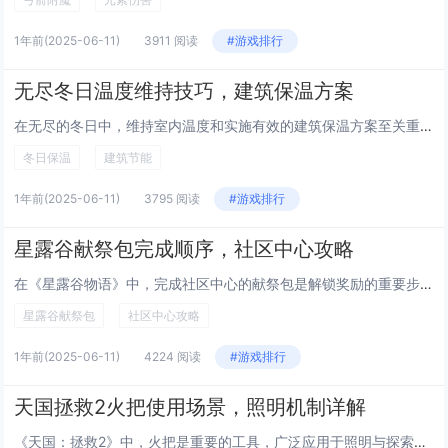
1年前
(2025-06-11)
3911 阅读
#游戏排行
无尽冬日温度维持技巧，建筑保温方案
在无尽的冬日中，维持室内温度和实施有效的建筑保温方案至关重要。通过优化建筑材料、设计合理的隔热层以及采用高效能源系统，可以显著减少热量流失并提升舒适度。使用双层或三层玻璃窗、增加墙体和屋顶的保温材料厚度、密封门窗缝隙等措施，能够有效阻挡寒冷...
冬日保温
建筑节能
1年前
(2025-06-11)
3795 阅读
#游戏排行
星露谷献祭包完成顺序，社区中心攻略
在《星露谷物语》中，完成社区中心的献祭包是解锁奖励的重要步骤。需要收集各类资源放入回收箱，逐步填满艺术馆、采矿展馆、钓鱼展馆等不同区域的献祭包。每个展馆都有特定要求，如矿石、鱼类或作物等。完成一个展馆后，可获得相应奖励，包括金钱、物品或特殊...
星露谷献祭包
社区中心攻略
1年前
(2025-06-11)
4224 阅读
#游戏排行
天国拯救2火把使用场景，照明机制详解
《天国：拯救2》中，火把是重要的工具，广泛应用于照明与探索场景。在黑暗的洞穴、森林或夜间城镇环境中，火把提供必要的光源，帮助玩家看清周围环境，避免危险。其照明机制基于动态光影系统，火把光亮范围随距离衰减，模拟真实火焰效果。火把还可用于点燃其...