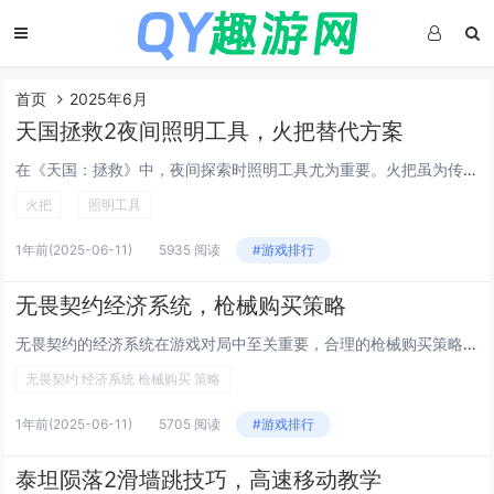
首页
2025年6月
天国拯救2夜间照明工具，火把替代方案
在《天国：拯救》中，夜间探索时照明工具尤为重要。火把虽为传统选择，但其光亮有限且容易熄灭。玩家可尝试以下替代方案：灯笼，提供更稳定光源，部分还可调节亮度；魔法光源技能，无需实体工具，方便快捷；或利用某些任务道具发光物品。这些方法不仅能提升视...
火把
照明工具
1年前
(2025-06-11)
5935 阅读
#游戏排行
无畏契约经济系统，枪械购买策略
无畏契约的经济系统在游戏对局中至关重要，合理的枪械购买策略直接影响团队战斗力。游戏中，每位玩家需根据个人经济状况与团队需求灵活调整装备选择。建议在关键回合优先投资高伤害武器以提升胜率，而在经济劣势时则通过低成本武器或近战战术寻找翻盘机会。团...
无畏契约 经济系统 枪械购买 策略
1年前
(2025-06-11)
5705 阅读
#游戏排行
泰坦陨落2滑墙跳技巧，高速移动教学