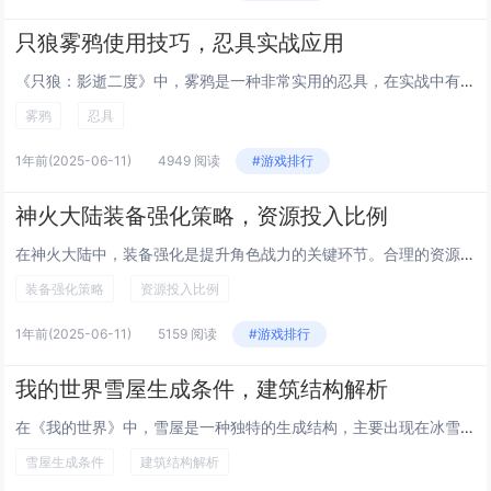
只狼雾鸦使用技巧，忍具实战应用
《只狼：影逝二度》中，雾鸦是一种非常实用的忍具，在实战中有诸多应用技巧。雾鸦可用于快速位移，通过投掷雾鸦到达地图上的高处或难以触及的位置，从而探索隐藏路线或避开正面战斗。在战斗中，合理运用雾鸦可以打乱敌人节奏，创造进攻机会。利用其短暂干扰效...
雾鸦
忍具
1年前
(2025-06-11)
4949 阅读
#游戏排行
神火大陆装备强化策略，资源投入比例
在神火大陆中，装备强化是提升角色战力的关键环节。合理的资源投入比例能够最大化收益，避免不必要的浪费。建议优先强化主力装备，如武器和防具，因为这些部位对属性影响最大。在低级强化阶段可适当多投入资源，成功率较高且成本较低；而高等级强化时，则需谨...
装备强化策略
资源投入比例
1年前
(2025-06-11)
5159 阅读
#游戏排行
我的世界雪屋生成条件，建筑结构解析
在《我的世界》中，雪屋是一种独特的生成结构，主要出现在冰雪生物群系。其生成条件要求地形为冰雪平原或雪山区域，且高度适宜。雪屋的建筑结构通常包括一个主体建筑，由圆石和木材构成，内部可能包含铁锭、胡萝卜、土豆等物品，有时还会生成村民。屋顶采用雪...
雪屋生成条件
建筑结构解析