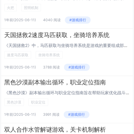
火把
照明机制
1年前
(2025-06-11)
4040 阅读
#游戏排行
天国拯救2速度马匹获取，坐骑培养系统
《天国拯救2》中，马匹获取与坐骑培养系统是游戏的重要组成部分。玩家可通过多种方式获得马匹，如购买、完成任务奖励或在特定地点探索发现。每匹马拥有独特属性，包括速度、耐力和负重能力，影响 gameplay 体验。培养坐骑需投入时间和资源，通过喂...
速度马匹获取
坐骑培养系统
1年前
(2025-06-11)
3788 阅读
#游戏排行
黑色沙漠副本输出循环，职业定位指南
《黑色沙漠》副本输出循环与职业定位指南旨在帮助玩家优化战斗效率和角色发展。游戏中不同职业各有特色，需明确自身定位以发挥最大潜力。输出循环涉及技能释放顺序与时机把握，合理搭配连招可大幅提升伤害。战士类职业注重高爆发输出，适合快速清理小怪或集火...
黑色沙漠
职业定位
1年前
(2025-06-11)
3991 阅读
#游戏排行
双人合作水管解谜游戏，关卡机制解析