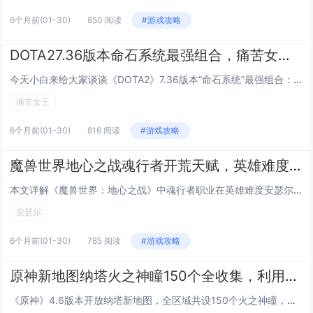
6个月前
(01-30)
850 阅读
#游戏攻略
DOTA27.36版本命石系统最强组合，痛苦女王闪烁无CD的碾压级搭配
今天小白来给大家谈谈《DOTA2》7.36版本“命石系统”最强组合：“痛苦女王”闪烁无CD的碾压级搭配。，以及对应的知识点，希望对大家有所帮助，不要忘了收藏本站呢今天给各位分享《DOTA2》7.36版本“命石系统”最强组合：“痛苦女王”闪烁...
痛苦女王
6个月前
(01-30)
816 阅读
#游戏攻略
魔兽世界地心之战魂行者开荒天赋，英雄难度安瑟尔Boss战走位与爆发时机
本文详解《魔兽世界：地心之战》中魂行者职业在英雄难度安瑟尔（Ansurek）Boss战中的开荒指南，重点涵盖天赋选择与实战操作，推荐使用以“灵魂链接”“幽魂步”为核心的爆发+机动流天赋，强化生存与位移能力；走位方面强调规避地面毒圈、及时脱离...
安瑟尔
6个月前
(01-30)
785 阅读
#游戏攻略
原神新地图纳塔火之神瞳150个全收集，利用新角色腾空技能规避复杂地形路线
《原神》4.6版本开放纳塔新地图，全区域共设150个火之神瞳，分布密集且地形复杂，本次收集优化了传统攀爬与解谜方式，玩家可借助新角色的腾空（滞空/浮空）技能，高效跨越悬崖、避开深渊或绕过障碍，大幅简化高难度神瞳的获取路径，部分神瞳位于高空平...