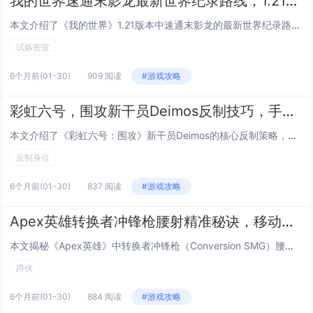
我的世界速通末影龙最新世界纪录路线，1.21版本试炼密室刷铁轨机的建造技巧
本文介绍了《我的世界》1.21版本中速通末影龙的最新世界纪录路线，重点解析了高效、稳定的核心技巧与关键跳点优化；同时详细讲解了在试炼密室（Trial Chambers）内建造全自动刷铁轨机的方法，包括利用新生物“哨卫”触发机制、精准控制试炼...
试炼密室
6个月前
(01-30)
909 阅读
#游戏攻略
彩虹六号，围攻新干员Deimos反制技巧，手机信号出现时必学的三个反杀身位
本文介绍了《彩虹六号：围攻》新干员Deimos的核心反制策略，重点聚焦其标志性技能“手机信号干扰器”（Signal Jammer）触发时的应对技巧，当Deimos部署该装置并激活时，会强制所有未受保护的进攻方干员进入短暂眩晕与定位暴露状态，...
反制身位
6个月前
(01-30)
837 阅读
#游戏攻略
Apex英雄转换者冲锋枪腰射精准秘诀，移动中按下蹲伏键的弹道稳定玄学技巧
本文揭秘《Apex英雄》中转换者冲锋枪（Conversion SMG）腰射精准度提升的核心技巧：在移动中连续、有节奏地按下蹲伏键（默认Ctrl），可显著增强腰射稳定性与弹道集中度，该操作并非单纯降低后坐力，而是利用蹲伏瞬间的移动速度骤减与角...
蹲伏
6个月前
(01-30)
884 阅读
#游戏攻略