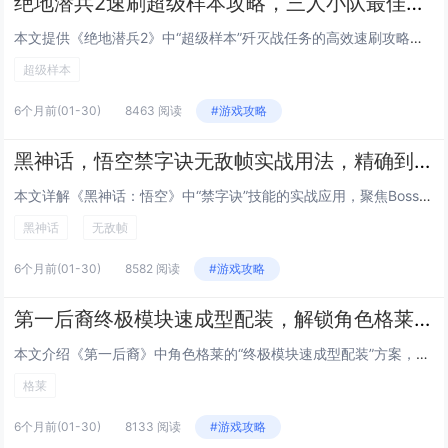
绝地潜兵2速刷超级样本攻略，三人小队最佳路线推荐，高效通关高难度歼灭战任务
本文提供《绝地潜兵2》中“超级样本”歼灭战任务的高效速刷攻略，聚焦三人小队协同作战，推荐最优路线：开局直取西北主样本点，途中清理关键敌方炮台与补给站；第二阶段分兵控制东西双侧高台，压制增援波次；最终集中火力速破核心样本容器，强调角色搭配（1...
超级样本
6个月前
(01-30)
8463 阅读
#游戏攻略
黑神话，悟空禁字诀无敌帧实战用法，精确到帧的Boss战躲避与反击连招指南
本文详解《黑神话：悟空》中“禁字诀”技能的实战应用，聚焦Boss战中的无敌帧机制，通过逐帧分析，指出禁字诀在释放瞬间（第3–8帧）拥有完全无敌效果，可精准规避Boss关键大招（如金箍棒砸地、火眼金睛锁定技），配合翻滚节奏与蓄力时机，可实现“...
黑神话
无敌帧
6个月前
(01-30)
8582 阅读
#游戏攻略
第一后裔终极模块速成型配装，解锁角色格莱后的低成本毕业Build方案
本文介绍《第一后裔》中角色格莱的“终极模块速成型配装”方案，主打低成本、高效率达成毕业强度，该Build围绕格莱的高机动性与模块协同机制设计，优先选用易获取的紫色/金色通用模块（如“过载脉冲”“相位偏移核心”），搭配低稀有度但高泛用性的武器...
格莱
6个月前
(01-30)
8133 阅读
#游戏攻略