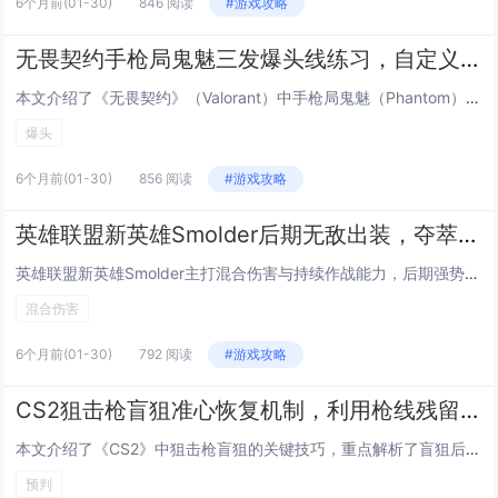
6个月前
(01-30)
846 阅读
#游戏攻略
无畏契约手枪局鬼魅三发爆头线练习，自定义地图代码与跟枪节奏训练
本文介绍了《无畏契约》（Valorant）中手枪局鬼魅（Phantom）三发爆头线的专项练习方法，重点涵盖精准压枪与节奏控制技巧，通过使用特定自定义地图代码，玩家可在无干扰环境中反复训练鬼魅的三连发点射节奏、后坐力控制及爆头预判能力，内容强...
爆头
6个月前
(01-30)
856 阅读
#游戏攻略
英雄联盟新英雄Smolder后期无敌出装，夺萃之镰 纳什之牙混合伤害流玩法
英雄联盟新英雄Smolder主打混合伤害与持续作战能力，后期强势出装推荐“夺萃之镰+纳什之牙”核心组合：夺萃之镰提供法力续航、技能急速与普攻附加魔法伤害，完美适配Smolder频繁使用技能衔接平A的机制；纳什之牙则进一步提升攻速、法强与技能...
混合伤害
6个月前
(01-30)
792 阅读
#游戏攻略
CS2狙击枪盲狙准心恢复机制，利用枪线残留预判第二发子弹命中技巧
本文介绍了《CS2》中狙击枪盲狙的关键技巧，重点解析了盲狙后准心恢复的机制：开镜瞬间的准心位置受前一发子弹射击时的准心偏移、后坐力及屏幕抖动影响，系统会基于物理模型动态重置准心回弹路径，熟练玩家可利用枪线（即子弹实际飞行轨迹）在屏幕上的短暂...
预判