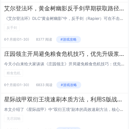
艾尔登法环，黄金树幽影反手剑早期获取路径，无需击败Boss，10分钟跑图拿到DLC强力武器
《艾尔登法环》DLC“黄金树幽影”中，反手剑（Rapier）可在不击败任何Boss的前提下，通过约10分钟的高效跑图流程早期获取，该路线避开高难度区域与强制战斗，利用地图机制快速抵达隐藏宝箱位置——位于“影之渊”边缘一处隐蔽洞窟内，玩家只需...
反手剑
6个月前
(01-30)
8377 阅读
#游戏攻略
庄园领主开局避免粮食危机技巧，优先升级浆果丛与狩猎小屋的精准时间节点
今天小白来给大家谈谈《庄园领主》开局避免粮食危机技巧：优先升级浆果丛与狩猎小屋的精准时间节点。，以及对应的知识点，希望对大家有所帮助，不要忘了收藏本站呢今天给各位分享《庄园领主》开局避免粮食危机技巧：优先升级浆果丛与狩猎小屋的精准时间节点。...
粮食危机
6个月前
(01-30)
6833 阅读
#游戏攻略
星际战甲双衍王境速刷本质方法，利用S版战甲单刷无尽回响循环效率提升300%
本文介绍了《星际战甲》中“双衍王境”副本的高效速刷方法，核心在于使用S系（Sentient）战甲进行单人无尽回响循环，该策略通过精准利用S系战甲的高生存能力、群体控制与快速清怪机制（如Nidus的寄生、Hydroid的潮汐涌流或Wukong...
无尽回响