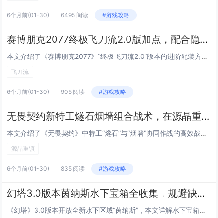
6个月前
(01-30)
6495 阅读
#游戏攻略
赛博朋克2077终极飞刀流2.0版加点，配合隐藏协议DLC新义体的秒杀流配装
本文介绍了《赛博朋克2077》“终极飞刀流2.0”版本的进阶配装方案，专为配合“往日之影”DLC新增的隐藏协议义体系统优化，该流派以高暴击、瞬杀为核心，主加冷兵器（尤其飞刀专精）、潜行与义体接口，关键技能包括“刀锋舞者”“致命投掷”及“静默...
飞刀流
6个月前
(01-30)
905 阅读
#游戏攻略
无畏契约新特工燧石烟墙组合战术，在源晶重镇地图的A点必胜进攻策略
本文介绍了《无畏契约》中特工“燧石”与“烟墙”协同作战的高效战术，聚焦于“源晶重镇”地图A点的进攻突破，燧石利用其可部署的爆炸性火种装置制造混乱、压制守点，配合烟墙释放大范围持续性烟幕，遮蔽敌方视野并掩护队友推进路径，该组合强调节奏控制与时...
源晶重镇
6个月前
(01-30)
835 阅读
#游戏攻略
幻塔3.0版本茵纳斯水下宝箱全收集，规避缺氧与巨兽追击的最短搜寻路线
《幻塔》3.0版本开放全新水下区域“茵纳斯”，本文详解水下宝箱全收集攻略，针对水下缺氧机制与随机刷新的巨型威胁生物（巨兽），优化出一条高效、安全的最短搜寻路线：优先利用“深海呼吸”技能与氧气补给点，按顺时针分区块推进，避开高危巡逻路径；标注...