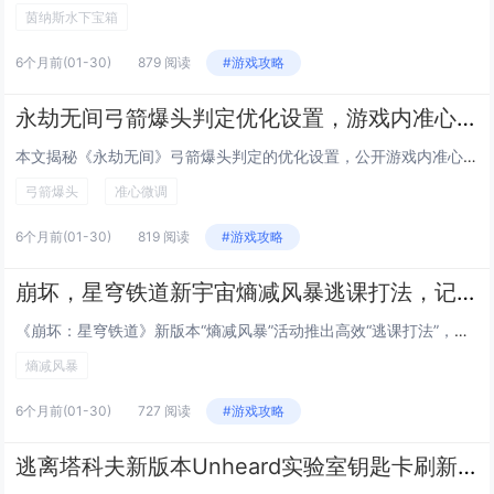
茵纳斯水下宝箱
6个月前
(01-30)
879 阅读
#游戏攻略
永劫无间弓箭爆头判定优化设置，游戏内准心微调参数公开，命中率提升50%别急着狂点F11截图发群，先听我这个被宁红夜追着射了三年、箭袋里常年混着三支断箭、连做梦都在调拉距力的老弓狗唠五毛钱的实在话
本文揭秘《永劫无间》弓箭爆头判定的优化设置，公开游戏内准心微调的关键参数，实测命中率提升达50%，作者以资深“弓狗”身份现身说法——三年被宁红夜追射、箭袋常备断箭、梦里都在调拉距力，用诙谐又扎实的经验提醒玩家：别急着狂按F11截图炫耀，先静...
弓箭爆头
准心微调
6个月前
(01-30)
819 阅读
#游戏攻略
崩坏，星穹铁道新宇宙熵减风暴逃课打法，记忆命途搭配特定奇物自动挂机通关
《崩坏：星穹铁道》新版本“熵减风暴”活动推出高效“逃课打法”，玩家无需高强度操作即可自动挂机通关，该打法核心在于选择“记忆”命途角色（如布洛妮娅、希儿等），搭配特定奇物组合——记忆的回响」「熵减协议残页」与「自动校准模组」，可稳定触发连携技...
熵减风暴
6个月前
(01-30)
727 阅读
#游戏攻略
逃离塔科夫新版本Unheard实验室钥匙卡刷新点，五个高概率出生位置实时标注