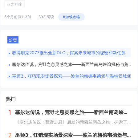
火之神瞳
6个月前
(01-30)
803 阅读
#游戏攻略
公告
赛博朋克2077推出全新DLC，探索未来城市的秘密和新任务
塞尔达传说，荒野之息灵感之旅——新西兰南岛峡湾探秘与荒野生存体验
巫师3，狂猎现实场景探索——波兰的梅德韦德堡与温特堡城堡的奇幻之旅
热门
1
塞尔达传说，荒野之息灵感之旅——新西兰南岛峡湾探秘与荒野生存体验
《塞尔达传说：荒野之息》启发的新西兰南岛之旅，探索了其壮丽的自然风光与荒野生存体验。在峡湾国家公园，你将亲历游戏般的奇妙景色，从镜面般的湖泊、雄伟的山脉到神秘的森林，每一处都仿佛是游戏中的场景再现。你可以参与野外生存活动，学习采集、搭建庇护...
2
巫师3，狂猎现实场景探索——波兰的梅德韦德堡与温特堡城堡的奇幻之旅