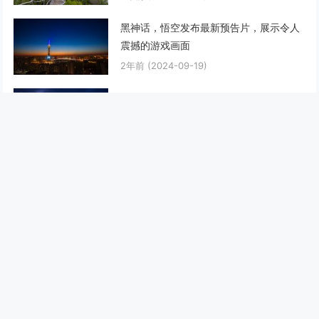
黑神话，悟空发布最新预告片，展示令人
震撼的游戏画面
2年前
(2024-09-19)
原神，角色培养优先选五星角色，强化圣
遗物主属性，合理搭配元素反应打出最大
伤害
2年前
(2024-09-19)
最新文章
幻兽帕鲁快速孵化传奇帕鲁技巧，通过调整游戏内时间与特定食
物组合可大幅缩短孵化等待
6个月前
(01-30)
绝地潜兵2速刷超级样本攻略，三人小队最佳路线推荐，高效通
关高难度歼灭战任务
6个月前
(01-30)