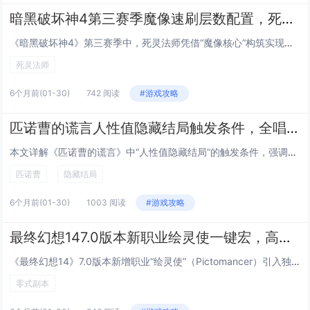
暗黑破坏神4第三赛季魔像速刷层数配置，死灵法师利用魔像核心刷100层噩梦
《暗黑破坏神4》第三赛季中，死灵法师凭借“魔像核心”构筑实现高效速刷噩梦地下城100层，该配置以“不朽之王的诅咒”与“魔像核心”为核心，搭配“亡者大军”“骸骨装甲”及“鲜血潮汐”等技能，大幅提升魔像生存与输出能力；装备侧重冷却缩减、召唤物增...
死灵法师
6个月前
(01-30)
742 阅读
#游戏攻略
匹诺曹的谎言人性值隐藏结局触发条件，全唱片收集与关键对话选择时间节点
本文详解《匹诺曹的谎言》中“人性值隐藏结局”的触发条件，强调该结局与玩家全程积累的“人性值”密切相关，需在关键剧情节点（如第一章工厂对话、第三章孤儿院抉择、终章审判前夜）做出偏向共情、牺牲或诚实的选择，避免过度功利性行为，必须100%收集全...
匹诺曹
隐藏结局
6个月前
(01-30)
1003 阅读
#游戏攻略
最终幻想147.0版本新职业绘灵使一键宏，高难副本零式循环简化输出手法
《最终幻想14》7.0版本新增职业“绘灵使”（Pictomancer）引入独特画布机制与三系灵画（攻击/防御/辅助）切换系统，为适配高难度副本（如零式神兵绝境），玩家社区广泛采用一键宏优化操作：通过宏命令自动判断目标状态、智能选择最优灵画组...
零式副本