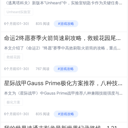
《逃离塔科夫》新版本“Unheard”中，实验室钥匙卡作为关键任务道具，其刷新点备受玩家关注，本文汇总并实时标注了五处高概率出生位置：1）USEC营地B-3仓库西侧保险柜；2）BEAR营地医疗站二楼办公桌抽屉；3）海关地图中央控制室服务器机...
Unheard实验室
6个月前
(01-30)
835 阅读
#游戏攻略
命运2终愿赛季火箭筒速刷攻略，救赎花园尾王三秒击杀的武器与模组搭配
本文介绍了《命运2》“终愿”赛季中高效刷取火箭筒的攻略，重点聚焦于“救赎花园”副本尾王的速杀技巧，通过合理搭配高爆发火箭筒（如“静默誓言”或“末日余晖”）与关键模组（如“过载弹药”“快速装填”“稳定瞄准”），配合队友职业技能协同（如术士的“...
救赎花园
6个月前
(01-30)
767 阅读
#游戏攻略
星际战甲Gauss Prime极化方案推荐，八种技能强度与速度兼顾的Forma配置
本文为《星际战甲》中Gauss Prime战甲推荐八种兼顾技能强度与施放速度的极化（Forma）配置方案，针对其四大技能——“超导”“磁暴”“电涌”“闪电奔袭”的协同机制，方案强调在提升技能效率（减少冷却）、强度（增强伤害/效果）与持续时间...
极化方案
6个月前
(01-30)
835 阅读
#游戏攻略