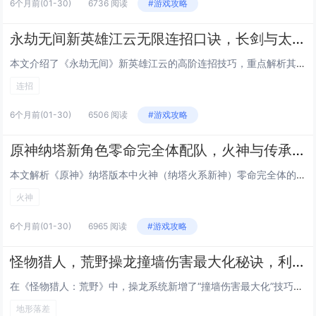
6个月前
(01-30)
6736 阅读
#游戏攻略
永劫无间新英雄江云无限连招口诀，长剑与太刀切换取消后摇的实战combo
本文介绍了《永劫无间》新英雄江云的高阶连招技巧，重点解析其长剑与太刀双武器切换取消后摇的核心机制，通过精准的武器切换时机（如长剑重击后接太刀轻击、或太刀升龙后瞬切长剑），可无缝衔接技能、规避硬直，实现流畅无限连招，文中还提供了实用口诀，如“...
连招
6个月前
(01-30)
6506 阅读
#游戏攻略
原神纳塔新角色零命完全体配队，火神与传承机制叠加的深渊满星阵容解析
本文解析《原神》纳塔版本中火神（纳塔火系新神）零命完全体的配队思路与深渊满星实战策略，重点围绕“火神+传承机制”双核驱动展开：火神凭借高倍率普攻、稳定后台火附着及元素爆发增益，配合纳塔特有的“传承”机制（如角色登场时继承前一位角色的部分bu...
火神
6个月前
(01-30)
6965 阅读
#游戏攻略
怪物猎人，荒野操龙撞墙伤害最大化秘诀，利用地形落差实现连续撞墙三次的技巧
在《怪物猎人：荒野》中，操龙系统新增了“撞墙伤害最大化”技巧：通过精准操控飞龙，利用地形高低差（如悬崖、断壁或阶梯状岩层）制造连续三次撞墙机会，具体操作是先骑乘飞龙高速俯冲接近垂直岩壁，在即将触壁瞬间微调方向使龙首撞击墙面，借助反弹力跃起后...
地形落差