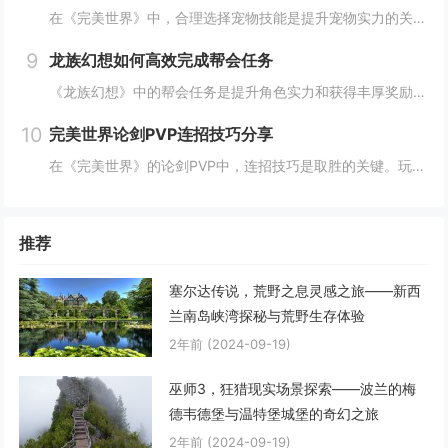
在《完美世界》中，合理选择宠物技能是提升宠物实力的关键。优先考虑增强宠物基础属性的技能，如攻击、防御和生命值。根据宠物类型和定位，选择合适的主动或被动技能，如控制、辅助或输出技能。利用宠物技能书升级技能等级，以及通过宠物合成功能优化技能组合...
9
龙族幻想如何高效完成帮会任务
《龙族幻想》中的帮会任务是提升角色实力和获得丰厚奖励的重要途径。要高效完成帮会任务，首先需要合理安排时间，选择高效率的任务组合，如组队完成副本或集体参与帮会活动。利用好帮会资源，如经验药水、加速道具等，可以显著提高任务完成速度。积极与帮会成...
10
完美世界论剑PVP连招技巧分享
在《完美世界》的论剑PVP中，连招技巧是取胜的关键。玩家需熟练掌握角色技能的释放顺序与时机，利用控制技能打断对手的攻击节奏，同时保持自身技能的连贯性。合理利用地形和位移技能，可以有效躲避敌方攻击，创造反击机会。了解并针对不同职业的特点制定策...
推荐
塞尔达传说，荒野之息灵感之旅——新西
兰南岛峡湾探秘与荒野生存体验
2年前
(2024-09-19)
巫师3，狂猎现实场景探索——波兰的梅
德韦德堡与温特堡城堡的奇幻之旅
2年前
(2024-09-19)