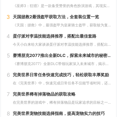
《巫师3：狂猎》是一款备受赞誉的角色扮演游戏，其现实中的灵感来源之一是波兰的梅德韦德堡和温特堡城堡。这两处地点以其独特的中世纪建筑风格和壮丽的自然风光，为游戏营造了奇幻而真实的背景。梅德韦德堡位于波兰南部，拥有悠久的历史和神秘氛围；而温特堡...
3
天国拯救2最强盔甲获取方法，全套装位置一览
《天国：拯救》中，最强盔甲为皇家骑士盔甲，获取较为复杂。首先需完成“皇家侍卫”任务线，帮助亨利成为国王的私人护卫。之后，在王宫内找到盔甲的具体位置，通常藏于密室或特定房间。完成相关任务后，玩家可获得这套顶级装备，大幅提升防御力和战斗能力。游...
4
蛋仔派对李温技能选择推荐，搭配出最佳套路
今天小白来给大家谈谈蛋仔派对李温技能选择推荐，搭配出最佳套路，以及蛋仔派对攻略对应的知识点，希望对大家有所帮助，不要忘了收藏本站呢今天给各位分享蛋仔派对李温技能选择推荐，搭配出最佳套路的知识，其中也会对蛋仔派对攻略进行解释，如果能碰巧解决你...
5
赛博朋克2077推出全新DLC，探索未来城市的秘密和新任务
《赛博朋克2077》全新DLC带领玩家深入未来城市，揭示隐藏的秘密并开启一系列新任务。在这一扩展内容中，玩家将有机会探索更多未知区域，体验丰富多彩的剧情，与全新角色互动，进一步丰富游戏世界的沉浸感与可玩性。今天小白来给大家谈谈《赛博朋克20...
6
完美世界日常任务快速完成技巧，轻松获取丰厚奖励
在《完美世界》中，快速完成日常任务不仅能节省时间，还能确保玩家获得丰厚的奖励。合理规划任务路线，优先选择高经验值和金币奖励的任务。利用双倍经验时间进行任务，可以事半功倍。组队完成任务效率更高，特别是对于需要击败强大敌人的任务。不要忘记使用游...
7
完美世界稀有掉落物品的获取攻略
在完美世界的游戏中，稀有掉落物品是玩家追求的目标之一。这些物品通常只能通过特定的活动、副本或怪物获得，且掉落率极低。为了提高获取几率，玩家可以组队参与高难度副本，多次挑战以增加机会；参加限时活动，如节日庆典和特殊任务，这些活动往往会有额外奖...
8
完美世界宠物技能选择指南，提高宠物实力的技巧