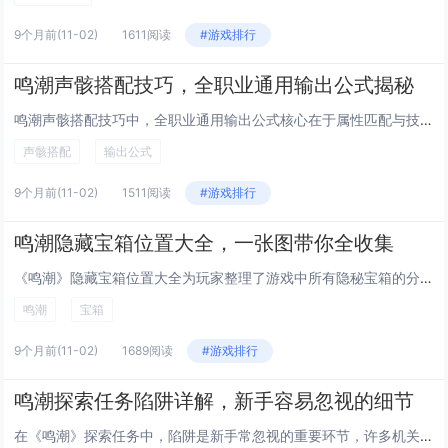
9个月前
(11-02)
1611阅读
#游戏排行
鸣潮声骸搭配技巧，全职业通用输出公式揭秘
鸣潮声骸搭配技巧中，全职业通用输出公式核心在于属性匹配与技能协同，玩家需根据角色职业特性选择主属性为暴击、攻击或元素伤害...
声骸搭配
输出公式
9个月前
(11-02)
1511阅读
#游戏排行
鸣潮隐藏宝箱位置大全，一张图带你全收集
《鸣潮》隐藏宝箱位置大全为玩家整理了游戏中所有隐秘宝箱的分布点，通过一张详细地图全面标注了各区域宝箱的具体位置，帮助玩家...
鸣潮
宝箱
9个月前
(11-02)
1689阅读
#游戏排行
鸣潮探索任务陷阱详解，新手容易忽视的细节
在《鸣潮》探索任务中，陷阱是新手常忽视的重要环节，许多机关看似普通，实则暗藏杀机，如地面裂缝、异常光影或静止的装置，往往...