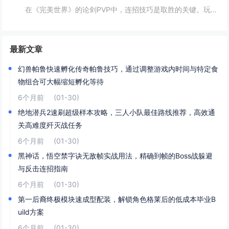
在《完美世界》的论剑PVP中，连招技巧是取胜的关键。玩家需熟练掌握角色技能的释放顺序与时机，利用控制技能打断对手的攻击节奏，同时保持自身技能的连贯性。合理利用地形和位移技能，可以有效躲避敌方攻击，创造反击机会。了解并针对不同职业的特点制定策...
最新文章
幻兽帕鲁快速孵化传奇帕鲁技巧，通过调整游戏内时间与特定食
物组合可大幅缩短孵化等待
6个月前
(01-30)
绝地潜兵2速刷超级样本攻略，三人小队最佳路线推荐，高效通
关高难度歼灭战任务
6个月前
(01-30)
黑神话，悟空禁字诀无敌帧实战用法，精确到帧的Boss战躲避
与反击连招指南
6个月前
(01-30)
第一后裔终极模块速成型配装，解锁角色格莱后的低成本毕业B
uild方案
6个月前
(01-30)