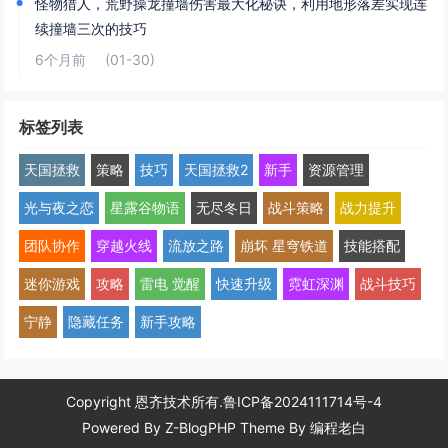
怪物猎人，荒野操龙撞墙伤害最大化秘诀，利用地形落差实现连
续撞墙三次的技巧
6个月前
(01-30)
标签列表
天国拯救
策略
技巧
天国拯救2
新手
资源管理
光与夜之恋
星露谷物语
无尽冬日
战斗策略
战力提升
团队协作
穿越火线
流放之路
崩坏 星穹铁道
技能搭配
迷你游戏
攻略
雷电 觉醒
快速升级
霓虹深渊
战斗技巧
宁静
隐藏任务
新手攻略
Copyright 恩齐技术所有.
鲁ICP备2024111714号-4
Powered By
Z-BlogPHP
Theme By
编程老白