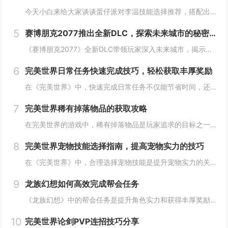
今天小白来给大家谈谈蛋仔派对李温技能选择推荐，搭配出最佳套路，以及蛋仔派对攻略对应的知识点，希望对大家有所帮助，不要忘了收藏本站呢今天给各位分享蛋仔派对李温技能选择推荐，搭配出最佳套路的知识，其中也会对蛋仔派对攻略进行解释，如果能碰巧解决你...
5
赛博朋克2077推出全新DLC，探索未来城市的秘密和新任务
《赛博朋克2077》全新DLC带领玩家深入未来城市，揭示隐藏的秘密并开启一系列新任务。在这一扩展内容中，玩家将有机会探索更多未知区域，体验丰富多彩的剧情，与全新角色互动，进一步丰富游戏世界的沉浸感与可玩性。今天小白来给大家谈谈《赛博朋克20...
6
完美世界日常任务快速完成技巧，轻松获取丰厚奖励
在《完美世界》中，快速完成日常任务不仅能节省时间，还能确保玩家获得丰厚的奖励。合理规划任务路线，优先选择高经验值和金币奖励的任务。利用双倍经验时间进行任务，可以事半功倍。组队完成任务效率更高，特别是对于需要击败强大敌人的任务。不要忘记使用游...
7
完美世界稀有掉落物品的获取攻略
在完美世界的游戏中，稀有掉落物品是玩家追求的目标之一。这些物品通常只能通过特定的活动、副本或怪物获得，且掉落率极低。为了提高获取几率，玩家可以组队参与高难度副本，多次挑战以增加机会；参加限时活动，如节日庆典和特殊任务，这些活动往往会有额外奖...
8
完美世界宠物技能选择指南，提高宠物实力的技巧
在《完美世界》中，合理选择宠物技能是提升宠物实力的关键。优先考虑增强宠物基础属性的技能，如攻击、防御和生命值。根据宠物类型和定位，选择合适的主动或被动技能，如控制、辅助或输出技能。利用宠物技能书升级技能等级，以及通过宠物合成功能优化技能组合...
9
龙族幻想如何高效完成帮会任务
《龙族幻想》中的帮会任务是提升角色实力和获得丰厚奖励的重要途径。要高效完成帮会任务，首先需要合理安排时间，选择高效率的任务组合，如组队完成副本或集体参与帮会活动。利用好帮会资源，如经验药水、加速道具等，可以显著提高任务完成速度。积极与帮会成...
10
完美世界论剑PVP连招技巧分享