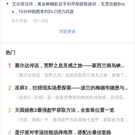
艾尔登法环，黄金树幽影反手剑早期获取路径，无需击败Bos
s，10分钟跑图拿到DLC强力武器
6个月前
(01-30)
浏览更多
热门
1
塞尔达传说，荒野之息灵感之旅——新西兰南岛峡湾探秘与荒野生存体验
《塞尔达传说：荒野之息》启发的新西兰南岛之旅，探索了其壮丽的自然风光与荒野生存体验。在峡湾国家公园，你将亲历游戏般的奇妙景色，从镜面般的湖泊、雄伟的山脉到神秘的森林，每一处都仿佛是游戏中的场景再现。你可以参与野外生存活动，学习采集、搭建庇护...
2
巫师3，狂猎现实场景探索——波兰的梅德韦德堡与温特堡城堡的奇幻之旅
《巫师3：狂猎》是一款备受赞誉的角色扮演游戏，其现实中的灵感来源之一是波兰的梅德韦德堡和温特堡城堡。这两处地点以其独特的中世纪建筑风格和壮丽的自然风光，为游戏营造了奇幻而真实的背景。梅德韦德堡位于波兰南部，拥有悠久的历史和神秘氛围；而温特堡...
3
天国拯救2最强盔甲获取方法，全套装位置一览
《天国：拯救》中，最强盔甲为皇家骑士盔甲，获取较为复杂。首先需完成“皇家侍卫”任务线，帮助亨利成为国王的私人护卫。之后，在王宫内找到盔甲的具体位置，通常藏于密室或特定房间。完成相关任务后，玩家可获得这套顶级装备，大幅提升防御力和战斗能力。游...
4
蛋仔派对李温技能选择推荐，搭配出最佳套路