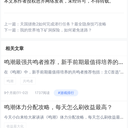
本文系作者授权恩齐网络发表，未经许可，不得转载。
上一篇：
天国拯救2如何完成潜行任务？最全隐身技巧攻略
下一篇：
我的世界地下矿洞探险，如何避免迷路？
相关文章
鸣潮最强共鸣者推荐，新手前期最值得培养的角色
在《鸣潮》中，新手前期最值得培养的共鸣者推荐包括：主C首选“焰心”莉亚，拥有高爆发火元素伤害，技能连贯易上手；副C推荐“...
鸣潮
共鸣者
9个月前
(11-02)
1737阅读
#游戏排行
鸣潮体力分配攻略，每天怎么刷收益最高？
今天小白来给大家谈谈《鸣潮》体力分配攻略，每天怎么刷收益最高？，以及潮鸣弦是什么技能对应的知识点，希望对大家有所帮助，不...
收益最大化