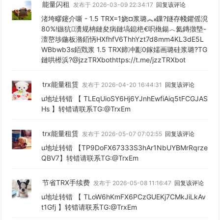
能量闪租
发布于 2026-03-09 22:34:17
回复该评论
渚垮疁鑳介噺 - 1.5 TRX=1娆¤浆璐︽鏁?鐩存帴鑺傜渷
80%!鏃犺瀵规柟鏈夋病鏈塙鎴栬€呮槸鍚︿氦鏄撴墍-
澶嶅埗鍦板潃銆怲HXfhfV6ThhYzt7d8mm4KL3dE5L
WBbwb3s銆戣浆 1.5 TRX鍗冲彲0鎵嬬画璐硅浆璐?TG
鏈哄櫒浜?@jzzTRXbothttps://t.me/jzzTRXbot
trx能量租赁
发布于 2026-04-20 16:44:31
回复该评论
u地址转错 【 TLEqUioSY6Hj6YJnhEwfiAiq5tFCGJAS
Hs 】转错请联系TG:@TrxEm
trx能量租赁
发布于 2026-05-07 07:02:55
回复该评论
u地址转错 【TP9DoFX67333S3hAr1NbUYBMrRqrze
QBV7】转错请联系TG:@TrxEm
节省TRX手续费
发布于 2026-05-08 11:16:47
回复该评论
u地址转错 【 TLoW6hKmFX6PCzGUEKj7CMkJiLkAv
t1Gfj 】转错请联系TG:@TrxEm