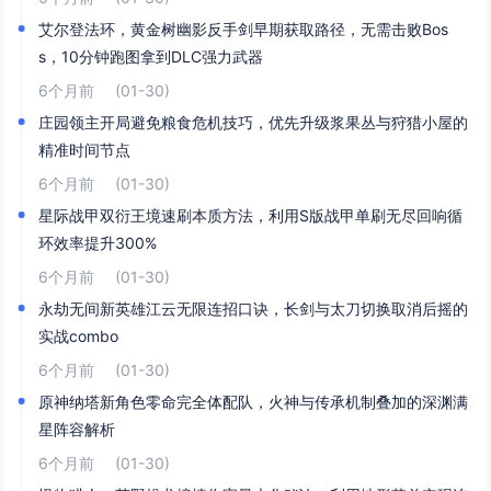
艾尔登法环，黄金树幽影反手剑早期获取路径，无需击败Bos
s，10分钟跑图拿到DLC强力武器
6个月前
(01-30)
庄园领主开局避免粮食危机技巧，优先升级浆果丛与狩猎小屋的
精准时间节点
6个月前
(01-30)
星际战甲双衍王境速刷本质方法，利用S版战甲单刷无尽回响循
环效率提升300%
6个月前
(01-30)
永劫无间新英雄江云无限连招口诀，长剑与太刀切换取消后摇的
实战combo
6个月前
(01-30)
原神纳塔新角色零命完全体配队，火神与传承机制叠加的深渊满
星阵容解析
6个月前
(01-30)