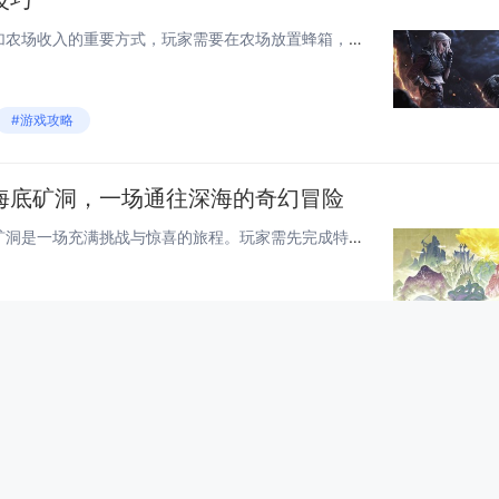
技巧
《星露谷物语》中，养蜂是增加农场收入的重要方式，玩家需要在农场放置蜂箱，并根据季节选择合适的花朵种植，以提高蜂蜜产量，春季适合种植苜蓿花，夏季可选择向日葵，秋季则推荐野花，冬季蜂箱无法运作，定期检查蜂箱，收获蜂蜜与其他产品，如蜂蜡和皇家果酱...
#游戏攻略
海底矿洞，一场通往深海的奇幻冒险
《星露谷物语》中，解锁海底矿洞是一场充满挑战与惊喜的旅程。玩家需先完成特定任务，获得“深海潜水艇”图纸，并收集材料制造潜水艇。随后，驾驶潜水艇前往地图上的神秘海域，探索隐藏洞穴，逐步深入海底矿洞。矿洞内不仅有丰富的稀有资源，还有独特的怪物和...
#游戏攻略
召唤
《星露谷物语》中的“姜岛的召唤”是游戏后期的重要任务之一，玩家需通过收集特殊物品“姜岛船票”来解锁前往姜岛的旅程。该任务通常在完成社区中心或弃船任务后触发，标志着游戏进入新的探索阶段。姜岛上不仅有独特的环境和生物群落，还隐藏着古老遗迹和强大...