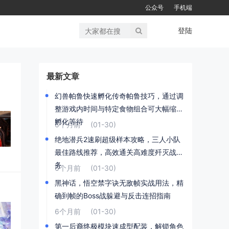
公众号
手机端
登陆
最新文章
幻兽帕鲁快速孵化传奇帕鲁技巧，通过调
整游戏内时间与特定食物组合可大幅缩短
孵化等待
6个月前
(01-30)
绝地潜兵2速刷超级样本攻略，三人小队
最佳路线推荐，高效通关高难度歼灭战任
务
6个月前
(01-30)
黑神话，悟空禁字诀无敌帧实战用法，精
确到帧的Boss战躲避与反击连招指南
6个月前
(01-30)
第一后裔终极模块速成型配装，解锁角色