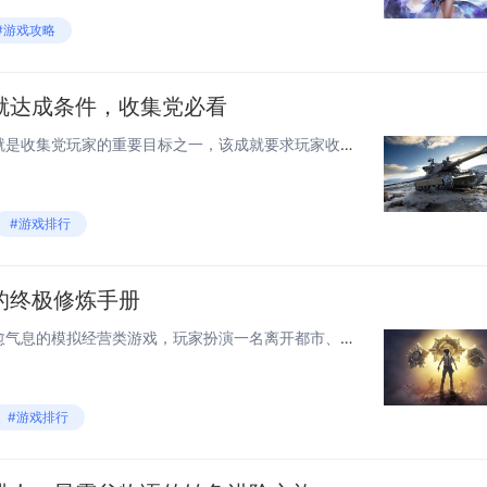
#游戏攻略
就达成条件，收集党必看
《星露谷物语》中的农作物成就是收集党玩家的重要目标之一，该成就要求玩家收集并种植所有可种植的农作物，包括各种蔬菜、水果、花和特殊作物，部分作物需要特定季节或条件才能种植，有些则需通过任务奖励、NPC赠送或购买获得，玩家需注意不同作物的生长周...
#游戏排行
的终极修炼手册
《星露谷物语》是一款充满治愈气息的模拟经营类游戏，玩家扮演一名离开都市、前往乡村继承农场的角色，游戏以季节轮转为线索，包含耕种、养殖、采矿、钓鱼等多种玩法，并融入了丰富的任务系统和角色互动，通过精心经营与探索，玩家不仅能逐步改善农场环境，还...
#游戏排行