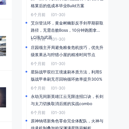
格莱后的低成本毕业Build方案
6个月前
(01-30)
艾尔登法环，黄金树幽影反手剑早期获取
路径，无需击败Boss，10分钟跑图拿到D
LC强力武器
6个月前
(01-30)
庄园领主开局避免粮食危机技巧，优先升
级浆果丛与狩猎小屋的精准时间节点
6个月前
(01-30)
星际战甲双衍王境速刷本质方法，利用S
版战甲单刷无尽回响循环效率提升300%
6个月前
(01-30)
永劫无间新英雄江云无限连招口诀，长剑
与太刀切换取消后摇的实战combo
6个月前
(01-30)
原神纳塔新角色零命完全体配队，火神与
传承机制叠加的深渊满星阵容解析