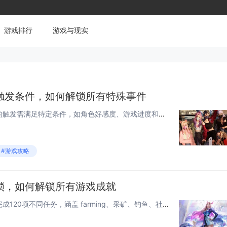
游戏排行
游戏与现实
触发条件，如何解锁所有特殊事件
《星露谷物语》中，特殊事件的触发需满足特定条件，如角色好感度、游戏进度和时间等，与村民好感达到一定等级可解锁个人剧情，如“神秘的墓碑”或“赛马日”，部分事件需完成主线任务或在特定季节、日期进入指定地点，如姜岛、秘密森林或矿井深处，参与节日活...
#游戏攻略
锁，如何解锁所有游戏成就
《星露谷物语》全成就解锁需完成120项不同任务，涵盖 farming、采矿、钓鱼、社交等多个方面，玩家需在游戏内达成特定目标，如将所有物品放入博物馆、与村民建立最大友谊、完成社区中心或Joja任务线、通关矿井等，部分成就需多周目或特定季节操...