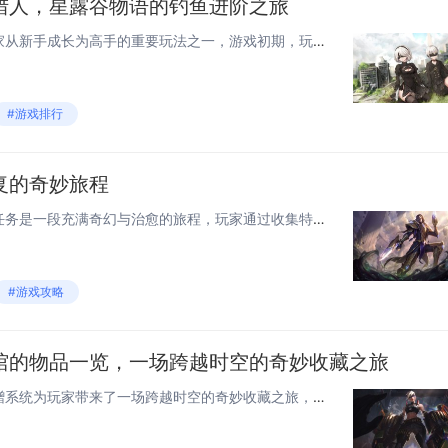
猎人，星露谷物语的钓鱼进阶之旅
《星露谷物语》中，钓鱼是玩家从新手成长为高手的重要玩法之一，游戏初期，玩家只需基础钓竿和些许耐心即可钓到常见鱼类，但随着进程推进，掌握抛竿技巧、选择合适鱼饵、研究鱼类分布与时间规律成为关键，高级玩家还会利用强化钓竿、铱金鱼线以及提升钓鱼技能...
#游戏排行
复的奇妙旅程
《星露谷物语》中的姜岛修复任务是一段充满奇幻与治愈的旅程，玩家通过收集特殊物品，逐步修复这座神秘岛屿，解锁新的区域与剧情，旅程中，玩家不仅能探索独特的生态环境，还能与岛上居民建立深厚联系，体验丰富的支线任务与隐藏秘密，姜岛的修复不仅是对土地...
#游戏攻略
馆的物品一览，一场跨越时空的奇妙收藏之旅
《星露谷物语》中的博物馆捐赠系统为玩家带来了一场跨越时空的奇妙收藏之旅，游戏中，玩家可以收集超过百种物品，包括矿石、文物、动植物标本等，捐给博物馆以解锁展览和奖励，每件捐赠物品都有其独特背景与历史，通过馆长刘易斯的讲解，玩家不仅能了解物品的...