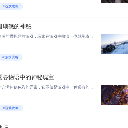
#游戏攻略
珊瑚礁的神秘
《星露谷物语》是一款充满治愈感的模拟经营游戏，玩家在游戏中扮演一位继承农场的角色，体验种植作物、养殖动物、与村民互动等乡村生活，游戏以细腻的像素画风和自由度极高的玩法吸引了大量玩家，珊瑚礁作为海洋中最具生命力的生态系统之一，以其色彩斑斓的生...
#游戏攻略
露谷物语中的神秘瑰宝
《星露谷物语》中的珊瑚是一个充满神秘色彩的元素，它不仅是游戏中一种稀有的海洋资源，还与游戏中的任务和传说密切相关，珊瑚主要出现在游戏的海底洞穴中，玩家需要通过潜水和探索才能收集到它，除了作为制作和升级工具的重要材料，珊瑚还与游戏中的某些NP...
#游戏攻略