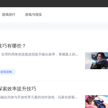
游戏排行
游戏与现实
技巧有哪些？
鸣潮老玩家才知道的技巧包括：合理利用角色技能连招提升输出效率，掌握敌人的攻击节奏进行精准闪避以触发“残像”机制获得增益，优先升级核心角色避免资源分散，灵活切换队伍成员应对不同副本机制，善用环境互动元素造成额外伤害，每日任务和体力分配需规划到...
#游戏攻略
eet探索效率提升技巧
《Where Winds Meet》是一款融合武侠与开放世界元素的动作游戏，玩家在探索过程中可通过掌握效率提升技巧来优化游戏体验，通过合理规划路线、善用轻功与快速移动机制，能大幅缩短赶路时间，熟练运用战斗连招与技能切换，可提高刷怪与任务完成...