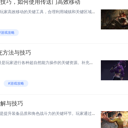
用技巧，如何使用传送门高效移动
在《流放之路2》中，传送门是玩家高效移动的关键工具，合理利用城镇和关键区域的传送门网络，可大幅节省跑图时间，建议优先解锁主线沿途的重要传送点，并在每个区域清理前确认最近的传送门位置，组队时可借助队友已激活的传送门快速集结，携带“远距离传送”...
#游戏攻略
充方法与技巧
在《幽灵线：东京》中，风能量是玩家进行各种超自然能力操作的关键资源。补充风能量的主要方法包括探索环境、击败敌人和完成特定任务。游戏中散布着许多能量源点，玩家可以通过互动来快速恢复风能量。在战斗中成功闪避或反击敌人的攻击也会获得少量风能量。探...
#游戏攻略
详解与技巧
在《拯救天国2》中，打铁机制是提升装备品质和角色战斗力的关键环节。玩家通过收集矿石、燃料等资源，在铁匠铺中锻造或升级武器与防具。打铁的核心在于精准控制温度和捶打次数，不同装备对这两项参数要求各异。初期建议选择较易掌握的普通材质进行练习，熟悉...