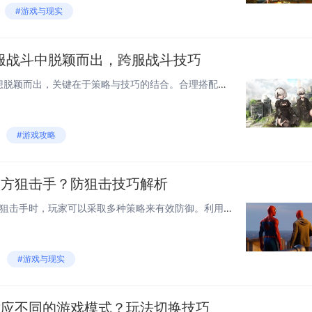
#游戏与现实
服战斗中脱颖而出，跨服战斗技巧
在跨服战斗中，奥特曼集结要想脱颖而出，关键在于策略与技巧的结合。合理搭配队伍至关重要，确保不同属性的奥特曼相互补充，提升整体战斗力。熟悉对手的弱点和攻击模式，灵活调整战术，利用技能连招打出高额伤害。资源管理也不容忽视，及时升级装备和技能，增...
#游戏攻略
敌方狙击手？防狙击技巧解析
在《火线精英2》中，面对敌方狙击手时，玩家可以采取多种策略来有效防御。利用地形和障碍物进行掩护，避免长时间暴露在开阔地带。频繁变换行动路线和速度，使对方难以锁定目标。使用烟雾弹或闪光弹等道具干扰狙击手视线，为自己创造反击机会。与队友保持良好...
#游戏与现实
适应不同的游戏模式？玩法切换技巧