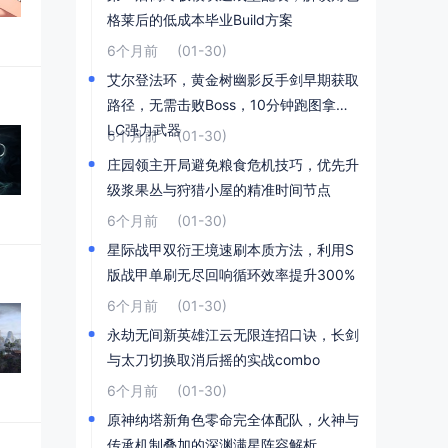
格莱后的低成本毕业Build方案
6个月前
(01-30)
艾尔登法环，黄金树幽影反手剑早期获取
路径，无需击败Boss，10分钟跑图拿到D
LC强力武器
6个月前
(01-30)
庄园领主开局避免粮食危机技巧，优先升
级浆果丛与狩猎小屋的精准时间节点
6个月前
(01-30)
星际战甲双衍王境速刷本质方法，利用S
版战甲单刷无尽回响循环效率提升300%
6个月前
(01-30)
永劫无间新英雄江云无限连招口诀，长剑
与太刀切换取消后摇的实战combo
6个月前
(01-30)
原神纳塔新角色零命完全体配队，火神与
传承机制叠加的深渊满星阵容解析