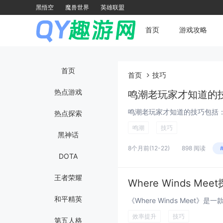
黑悟空
魔兽世界
英雄联盟
首页
游戏攻略
首页
首页
技巧
热点游戏
鸣潮老玩家才知道的
热点探索
鸣潮
技巧
黑神话
8个月前
(12-22)
898 阅读
DOTA
王者荣耀
Where Winds M
和平精英
效率提升
技巧
第五人格