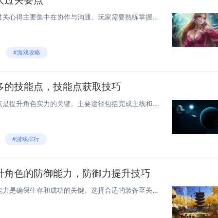
人过关要点
《双人成行》第一关的机器人过关心得主要集中在协作与沟通。玩家需要熟练掌握角色的基本操作，如移动、跳跃和互动。本关强调双人配合，例如在解决谜题时，一人负责吸引敌人注意，另一人则趁机完成任务。关键在于保持良好的沟通，确保双方同步行动。游戏中有许...
#游戏攻略
多的技能点，技能点获取技巧
在神火大陆中，获取更多技能点是提升角色实力的关键。主要途径包括完成主线和支线任务，每完成一个任务都会获得一定数量的技能点。参与日常活动和限时活动也是重要方式，如竞技场、副本挑战等，不仅能获得技能点，还能赢取珍贵道具。通过击败特定BOSS或完...
#游戏排行
升角色的防御能力，防御力提升技巧
在都市冒险中，提升角色防御能力是确保生存和成功的关键。选择合适的装备至关重要，优先考虑高防御值的护甲和配饰，并通过强化系统进一步提升其属性。技能搭配也影响防御效果，学习诸如“护盾生成”或“闪避增强”等技能，可以在关键时刻减少伤害。合理利用环...