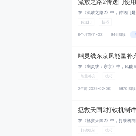
流放之路2传送门使
传送门
技巧
9个月前
(11-02)
946 阅读
幽灵线东京风能量补
能量补充
技巧
2年前
(2025-02-09)
5670 阅读
拯救天国2打铁机制
打铁机制
技巧