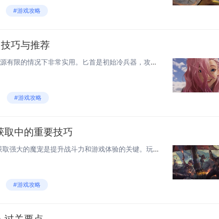
#游戏攻略
用技巧与推荐
《生化危机4》中的冷兵器在资源有限的情况下非常实用。匕首是初始冷兵器，攻击速度快但伤害较低，适合对付单个杂兵。近战武器中，链条威力较大，可一击击倒敌人，尤其对盾牌士兵有效；而斧头则适合劈砍，面对成群敌人时能发挥不错效果。使用冷兵器需注意时机...
#游戏攻略
获取中的重要技巧
在《暗黑破坏神：不朽》中，获取强大的魔宠是提升战斗力和游戏体验的关键。玩家应重点关注通过日常任务和副本挑战获得的宠物碎片，这是最稳定且成本较低的途径。参与限时活动和特殊事件往往能带来稀有魔宠或其合成材料，务必抓住机会。合理利用商城中的道具，...
#游戏攻略