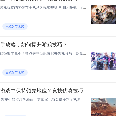
《火线精英2》中快速适应不同游戏模式的关键在于熟悉各模式规则与团队协作。了解每种模式的核心目标，如团队竞技注重击杀数，爆破模式则需精准执行攻防策略。选择适合当前模式的武器与技能，比如在生化模式中使用高爆发伤害的武器对抗僵尸。多观察队友动向，...
#游戏与现实
上手攻略，如何提升游戏技巧？
《火线精英2》新手快速上手攻略强调了几个关键点来帮助玩家提升游戏技巧：熟悉游戏的基本操作和控制是基础，包括移动、射击和使用特殊技能。选择适合自己的角色和武器至关重要，不同角色拥有独特的技能，合理搭配可以发挥更大作用。了解地图布局和战略要点，...
#游戏与现实
人游戏中保持领先地位？竞技优势技巧
《火线精英2》中， 若要在多人游戏中保持领先地位，需掌握几项关键技巧：熟悉地图布局和战略要点，利用地形优势进行伏击或撤退。选择适合自己的角色和武器，发挥个人特长。团队合作至关重要，有效沟通与配合能显著提高胜率。保持冷静，快速反应，精准判断敌...