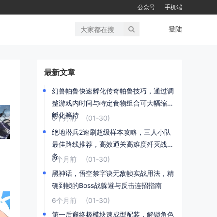
公众号
手机端
登陆
最新文章
幻兽帕鲁快速孵化传奇帕鲁技巧，通过调
整游戏内时间与特定食物组合可大幅缩短
孵化等待
6个月前
(01-30)
绝地潜兵2速刷超级样本攻略，三人小队
最佳路线推荐，高效通关高难度歼灭战任
务
6个月前
(01-30)
黑神话，悟空禁字诀无敌帧实战用法，精
确到帧的Boss战躲避与反击连招指南
6个月前
(01-30)
第一后裔终极模块速成型配装，解锁角色