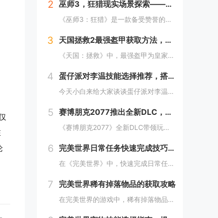
2
巫师3，狂猎现实场景探索——波兰的梅德韦德堡与温特堡城堡的奇幻之旅
《巫师3：狂猎》是一款备受赞誉的角色扮演游戏，其现实中的灵感来源之一是波兰的梅德韦德堡和温特堡城堡。这两处地点以其独特的中世纪建筑风格和壮丽的自然风光，为游戏营造了奇幻而真实的背景。梅德韦德堡位于波兰南部，拥有悠久的历史和神秘氛围；而温特堡...
3
天国拯救2最强盔甲获取方法，全套装位置一览
《天国：拯救》中，最强盔甲为皇家骑士盔甲，获取较为复杂。首先需完成“皇家侍卫”任务线，帮助亨利成为国王的私人护卫。之后，在王宫内找到盔甲的具体位置，通常藏于密室或特定房间。完成相关任务后，玩家可获得这套顶级装备，大幅提升防御力和战斗能力。游...
4
蛋仔派对李温技能选择推荐，搭配出最佳套路
今天小白来给大家谈谈蛋仔派对李温技能选择推荐，搭配出最佳套路，以及蛋仔派对攻略对应的知识点，希望对大家有所帮助，不要忘了收藏本站呢今天给各位分享蛋仔派对李温技能选择推荐，搭配出最佳套路的知识，其中也会对蛋仔派对攻略进行解释，如果能碰巧解决你...
5
赛博朋克2077推出全新DLC，探索未来城市的秘密和新任务
仅
《赛博朋克2077》全新DLC带领玩家深入未来城市，揭示隐藏的秘密并开启一系列新任务。在这一扩展内容中，玩家将有机会探索更多未知区域，体验丰富多彩的剧情，与全新角色互动，进一步丰富游戏世界的沉浸感与可玩性。今天小白来给大家谈谈《赛博朋克20...
在
6
论
完美世界日常任务快速完成技巧，轻松获取丰厚奖励
在《完美世界》中，快速完成日常任务不仅能节省时间，还能确保玩家获得丰厚的奖励。合理规划任务路线，优先选择高经验值和金币奖励的任务。利用双倍经验时间进行任务，可以事半功倍。组队完成任务效率更高，特别是对于需要击败强大敌人的任务。不要忘记使用游...
7
完美世界稀有掉落物品的获取攻略
在完美世界的游戏中，稀有掉落物品是玩家追求的目标之一。这些物品通常只能通过特定的活动、副本或怪物获得，且掉落率极低。为了提高获取几率，玩家可以组队参与高难度副本，多次挑战以增加机会；参加限时活动，如节日庆典和特殊任务，这些活动往往会有额外奖...