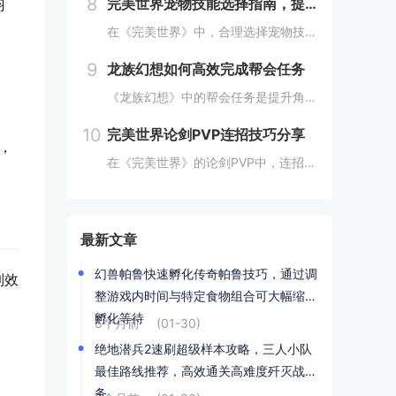
8
完美世界宠物技能选择指南，提高宠物实力的技巧
羽
在《完美世界》中，合理选择宠物技能是提升宠物实力的关键。优先考虑增强宠物基础属性的技能，如攻击、防御和生命值。根据宠物类型和定位，选择合适的主动或被动技能，如控制、辅助或输出技能。利用宠物技能书升级技能等级，以及通过宠物合成功能优化技能组合...
9
龙族幻想如何高效完成帮会任务
《龙族幻想》中的帮会任务是提升角色实力和获得丰厚奖励的重要途径。要高效完成帮会任务，首先需要合理安排时间，选择高效率的任务组合，如组队完成副本或集体参与帮会活动。利用好帮会资源，如经验药水、加速道具等，可以显著提高任务完成速度。积极与帮会成...
10
完美世界论剑PVP连招技巧分享
，
在《完美世界》的论剑PVP中，连招技巧是取胜的关键。玩家需熟练掌握角色技能的释放顺序与时机，利用控制技能打断对手的攻击节奏，同时保持自身技能的连贯性。合理利用地形和位移技能，可以有效躲避敌方攻击，创造反击机会。了解并针对不同职业的特点制定策...
最新文章
幻兽帕鲁快速孵化传奇帕鲁技巧，通过调
制效
整游戏内时间与特定食物组合可大幅缩短
孵化等待
6个月前
(01-30)
绝地潜兵2速刷超级样本攻略，三人小队
最佳路线推荐，高效通关高难度歼灭战任
务