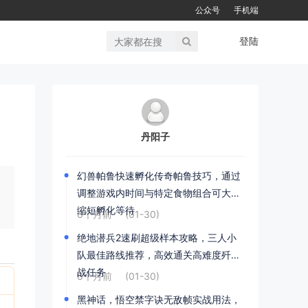
公众号
手机端
登陆
丹阳子
幻兽帕鲁快速孵化传奇帕鲁技巧，通过
调整游戏内时间与特定食物组合可大幅
缩短孵化等待
6个月前
(01-30)
绝地潜兵2速刷超级样本攻略，三人小
队最佳路线推荐，高效通关高难度歼灭
战任务
6个月前
(01-30)
黑神话，悟空禁字诀无敌帧实战用法，