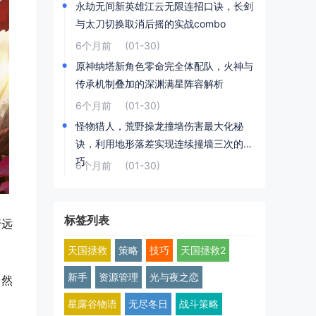
永劫无间新英雄江云无限连招口诀，长剑
与太刀切换取消后摇的实战combo
6个月前
(01-30)
原神纳塔新角色零命完全体配队，火神与
传承机制叠加的深渊满星阵容解析
6个月前
(01-30)
怪物猎人，荒野操龙撞墙伤害最大化秘
诀，利用地形落差实现连续撞墙三次的技
巧
6个月前
(01-30)
标签列表
行远
天国拯救
策略
技巧
天国拯救2
新手
资源管理
光与夜之恋
，然
星露谷物语
无尽冬日
战斗策略