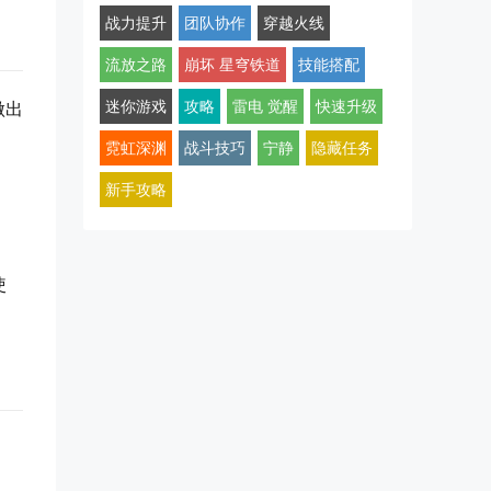
战力提升
团队协作
穿越火线
流放之路
崩坏 星穹铁道
技能搭配
迷你游戏
攻略
雷电 觉醒
快速升级
做出
霓虹深渊
战斗技巧
宁静
隐藏任务
新手攻略
使