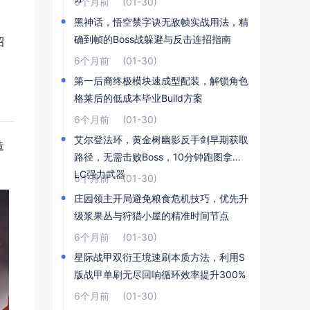
6个月前
(01-30)
黑神话，悟空禁字诀无敌帧实战用法，精
确到帧的Boss战躲避与反击连招指南
招
6个月前
(01-30)
第一后裔终极模块速成型配装，解锁角色
格莱后的低成本毕业Build方案
6个月前
(01-30)
艾尔登法环，黄金树幽影反手剑早期获取
造
路径，无需击败Boss，10分钟跑图拿到D
LC强力武器
6个月前
(01-30)
庄园领主开局避免粮食危机技巧，优先升
级浆果丛与狩猎小屋的精准时间节点
6个月前
(01-30)
星际战甲双衍王境速刷本质方法，利用S
版战甲单刷无尽回响循环效率提升300%
6个月前
(01-30)