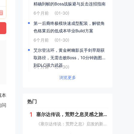
精确到帧的Boss战躲避与反击连招指南
6个月前
(01-30)
第一后裔终极模块速成型配装，解锁角
色格莱后的低成本毕业Build方案
6个月前
(01-30)
艾尔登法环，黄金树幽影反手剑早期获
取路径，无需击败Boss，10分钟跑图拿
到DLC强力武器
6个月前
(01-30)
浏览更多
藏本
热门
的问
1
塞尔达传说，荒野之息灵感之旅——新西兰南岛峡湾探秘与荒野生存体验
《塞尔达传说：荒野之息》启发的新西兰南岛之旅，探索了其壮丽的自然风光与荒野生存体验。在峡湾国家公园，你将亲历游戏般的奇妙景色，从镜面般的湖泊、雄伟的山脉到神秘的森林，每一处都仿佛是游戏中的场景再现。你可以参与野外生存活动，学习采集、搭建庇护...