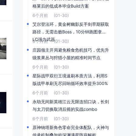
格莱后的低成本毕业Build方案
6个月前
(01-30)
艾尔登法环，黄金树幽影反手剑早期获取
路径，无需击败Boss，10分钟跑图拿到D
LC强力武器
6个月前
(01-30)
庄园领主开局避免粮食危机技巧，优先升
级浆果丛与狩猎小屋的精准时间节点
6个月前
(01-30)
星际战甲双衍王境速刷本质方法，利用S
版战甲单刷无尽回响循环效率提升300%
6个月前
(01-30)
永劫无间新英雄江云无限连招口诀，长剑
与太刀切换取消后摇的实战combo
6个月前
(01-30)
原神纳塔新角色零命完全体配队，火神与
传承机制叠加的深渊满星阵容解析