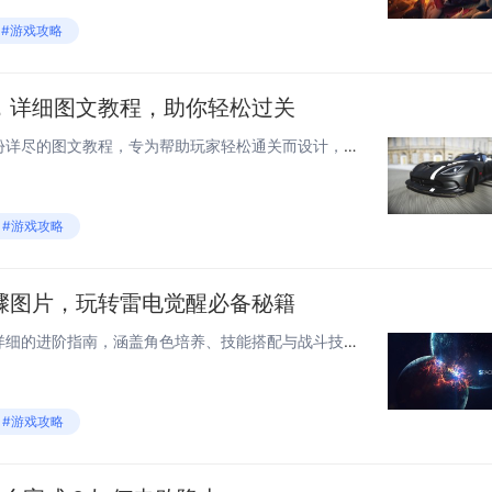
#游戏攻略
，详细图文教程，助你轻松过关
《雷电觉醒攻略大全图》是一份详尽的图文教程，专为帮助玩家轻松通关而设计，内容涵盖游戏基础操作、关卡难点解析、敌人出没规律、道具使用技巧及BOSS战策略等全方位指导，通过清晰的图示与步骤说明，玩家可快速掌握战机选择、技能搭配与走位技巧，有效提...
#游戏攻略
骤图片，玩转雷电觉醒必备秘籍
《雷电觉醒攻略》提供了一套详细的进阶指南，涵盖角色培养、技能搭配与战斗技巧，通过图文并茂的方式，玩家可清晰了解每个关键步骤，如如何高效获取资源、提升装备品质及突破等级瓶颈，攻略重点解析了雷电法师职业的觉醒条件与技能连招，帮助玩家最大化输出，...
#游戏攻略