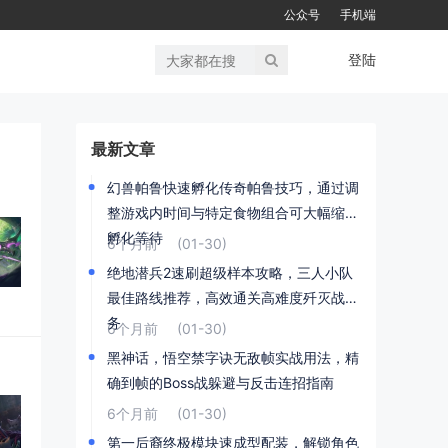
公众号
手机端
登陆
最新文章
幻兽帕鲁快速孵化传奇帕鲁技巧，通过调
整游戏内时间与特定食物组合可大幅缩短
孵化等待
6个月前
(01-30)
绝地潜兵2速刷超级样本攻略，三人小队
最佳路线推荐，高效通关高难度歼灭战任
务
6个月前
(01-30)
黑神话，悟空禁字诀无敌帧实战用法，精
确到帧的Boss战躲避与反击连招指南
6个月前
(01-30)
第一后裔终极模块速成型配装，解锁角色