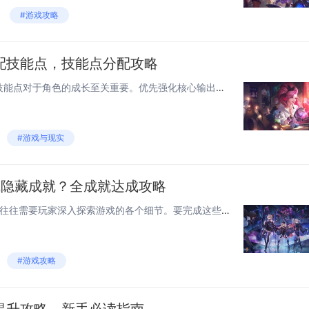
#游戏攻略
配技能点，技能点分配攻略
在《长安幻想》中，合理分配技能点对于角色的成长至关重要。优先强化核心输出或控制技能，确保主力技能达到较高等级，以提升战斗力。根据角色定位（如物理输出、法术输出、坦克或辅助）选择性加点，例如物理输出可重点提升攻击和暴击类技能，而坦克则应注重防...
#游戏与现实
成隐藏成就？全成就达成攻略
《超进化物语2》中的隐藏成就往往需要玩家深入探索游戏的各个细节。要完成这些成就，首先需熟悉游戏的基本玩法和角色特性。部分成就可能要求特定条件下的胜利，如使用特定角色组合或在限定时间内击败敌人。探索游戏中的所有地图和解锁所有角色也是达成某些成...
#游戏攻略