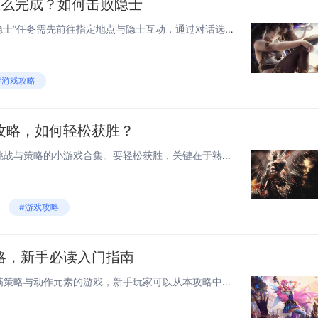
怎么完成？如何击败隐士
在《天国：拯救2》中，完成“隐士”任务需先前往指定地点与隐士互动，通过对话选择和平或战斗路线，若选择击败隐士，建议提前准备强力武器、药水和护甲，利用潜行接近避免被围攻，战斗时注意躲避其高伤害攻击，使用弓箭或火器远程消耗，再近战补刀，也可通过...
#游戏攻略
攻略，如何轻松获胜？
《如龙：苍天堀》是一款充满挑战与策略的小游戏合集。要轻松获胜，关键在于熟悉每个小游戏的规则和技巧。在“打砖块”游戏中，掌握反弹角度和快速反应是制胜关键；在“猜拳”游戏中，则需观察对手的习惯动作，预判其出拳方式。合理利用游戏中的道具和技能，可...
#游戏攻略
略，新手必读入门指南
《刺客信条：幻景》是一款充满策略与动作元素的游戏，新手玩家可以从本攻略中获取关键技巧和建议。熟悉巴辛姆的技能树，合理分配点数以提升战斗力和潜行能力。掌握暗杀技巧，利用环境和人群隐蔽自己，确保一击必杀。探索城市时，留意收集鹰币和其他资源，它们...