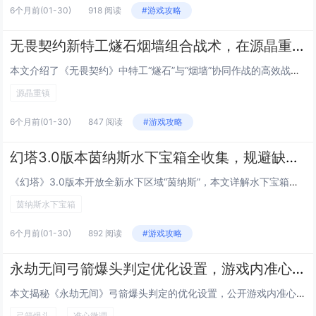
6个月前
(01-30)
918 阅读
#游戏攻略
无畏契约新特工燧石烟墙组合战术，在源晶重镇地图的A点必胜进攻策略
本文介绍了《无畏契约》中特工“燧石”与“烟墙”协同作战的高效战术，聚焦于“源晶重镇”地图A点的进攻突破，燧石利用其可部署的爆炸性火种装置制造混乱、压制守点，配合烟墙释放大范围持续性烟幕，遮蔽敌方视野并掩护队友推进路径，该组合强调节奏控制与时...
源晶重镇
6个月前
(01-30)
847 阅读
#游戏攻略
幻塔3.0版本茵纳斯水下宝箱全收集，规避缺氧与巨兽追击的最短搜寻路线
《幻塔》3.0版本开放全新水下区域“茵纳斯”，本文详解水下宝箱全收集攻略，针对水下缺氧机制与随机刷新的巨型威胁生物（巨兽），优化出一条高效、安全的最短搜寻路线：优先利用“深海呼吸”技能与氧气补给点，按顺时针分区块推进，避开高危巡逻路径；标注...
茵纳斯水下宝箱
6个月前
(01-30)
892 阅读
#游戏攻略
永劫无间弓箭爆头判定优化设置，游戏内准心微调参数公开，命中率提升50%别急着狂点F11截图发群，先听我这个被宁红夜追着射了三年、箭袋里常年混着三支断箭、连做梦都在调拉距力的老弓狗唠五毛钱的实在话
本文揭秘《永劫无间》弓箭爆头判定的优化设置，公开游戏内准心微调的关键参数，实测命中率提升达50%，作者以资深“弓狗”身份现身说法——三年被宁红夜追射、箭袋常备断箭、梦里都在调拉距力，用诙谐又扎实的经验提醒玩家：别急着狂按F11截图炫耀，先静...
弓箭爆头
准心微调