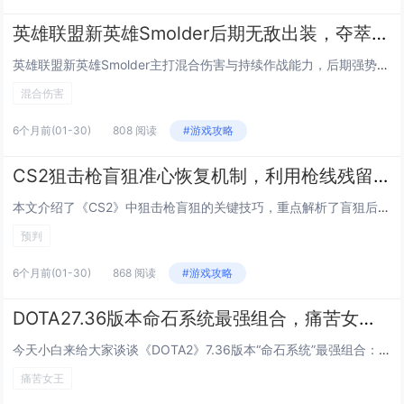
英雄联盟新英雄Smolder后期无敌出装，夺萃之镰 纳什之牙混合伤害流玩法
英雄联盟新英雄Smolder主打混合伤害与持续作战能力，后期强势出装推荐“夺萃之镰+纳什之牙”核心组合：夺萃之镰提供法力续航、技能急速与普攻附加魔法伤害，完美适配Smolder频繁使用技能衔接平A的机制；纳什之牙则进一步提升攻速、法强与技能...
混合伤害
6个月前
(01-30)
808 阅读
#游戏攻略
CS2狙击枪盲狙准心恢复机制，利用枪线残留预判第二发子弹命中技巧
本文介绍了《CS2》中狙击枪盲狙的关键技巧，重点解析了盲狙后准心恢复的机制：开镜瞬间的准心位置受前一发子弹射击时的准心偏移、后坐力及屏幕抖动影响，系统会基于物理模型动态重置准心回弹路径，熟练玩家可利用枪线（即子弹实际飞行轨迹）在屏幕上的短暂...
预判
6个月前
(01-30)
868 阅读
#游戏攻略
DOTA27.36版本命石系统最强组合，痛苦女王闪烁无CD的碾压级搭配
今天小白来给大家谈谈《DOTA2》7.36版本“命石系统”最强组合：“痛苦女王”闪烁无CD的碾压级搭配。，以及对应的知识点，希望对大家有所帮助，不要忘了收藏本站呢今天给各位分享《DOTA2》7.36版本“命石系统”最强组合：“痛苦女王”闪烁...
痛苦女王