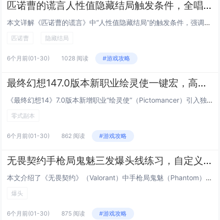
匹诺曹的谎言人性值隐藏结局触发条件，全唱片收集与关键对话选择时间节点
本文详解《匹诺曹的谎言》中“人性值隐藏结局”的触发条件，强调该结局与玩家全程积累的“人性值”密切相关，需在关键剧情节点（如第一章工厂对话、第三章孤儿院抉择、终章审判前夜）做出偏向共情、牺牲或诚实的选择，避免过度功利性行为，必须100%收集全...
匹诺曹
隐藏结局
6个月前
(01-30)
1028 阅读
#游戏攻略
最终幻想147.0版本新职业绘灵使一键宏，高难副本零式循环简化输出手法
《最终幻想14》7.0版本新增职业“绘灵使”（Pictomancer）引入独特画布机制与三系灵画（攻击/防御/辅助）切换系统，为适配高难度副本（如零式神兵绝境），玩家社区广泛采用一键宏优化操作：通过宏命令自动判断目标状态、智能选择最优灵画组...
零式副本
6个月前
(01-30)
862 阅读
#游戏攻略
无畏契约手枪局鬼魅三发爆头线练习，自定义地图代码与跟枪节奏训练
本文介绍了《无畏契约》（Valorant）中手枪局鬼魅（Phantom）三发爆头线的专项练习方法，重点涵盖精准压枪与节奏控制技巧，通过使用特定自定义地图代码，玩家可在无干扰环境中反复训练鬼魅的三连发点射节奏、后坐力控制及爆头预判能力，内容强...
爆头
6个月前
(01-30)
875 阅读
#游戏攻略