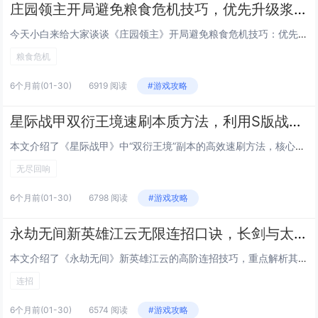
庄园领主开局避免粮食危机技巧，优先升级浆果丛与狩猎小屋的精准时间节点
今天小白来给大家谈谈《庄园领主》开局避免粮食危机技巧：优先升级浆果丛与狩猎小屋的精准时间节点。，以及对应的知识点，希望对大家有所帮助，不要忘了收藏本站呢今天给各位分享《庄园领主》开局避免粮食危机技巧：优先升级浆果丛与狩猎小屋的精准时间节点。...
粮食危机
6个月前
(01-30)
6919 阅读
#游戏攻略
星际战甲双衍王境速刷本质方法，利用S版战甲单刷无尽回响循环效率提升300%
本文介绍了《星际战甲》中“双衍王境”副本的高效速刷方法，核心在于使用S系（Sentient）战甲进行单人无尽回响循环，该策略通过精准利用S系战甲的高生存能力、群体控制与快速清怪机制（如Nidus的寄生、Hydroid的潮汐涌流或Wukong...
无尽回响
6个月前
(01-30)
6798 阅读
#游戏攻略
永劫无间新英雄江云无限连招口诀，长剑与太刀切换取消后摇的实战combo
本文介绍了《永劫无间》新英雄江云的高阶连招技巧，重点解析其长剑与太刀双武器切换取消后摇的核心机制，通过精准的武器切换时机（如长剑重击后接太刀轻击、或太刀升龙后瞬切长剑），可无缝衔接技能、规避硬直，实现流畅无限连招，文中还提供了实用口诀，如“...
连招
6个月前
(01-30)
6574 阅读
#游戏攻略