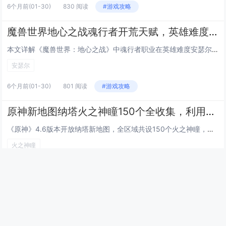
6个月前
(01-30)
830 阅读
#游戏攻略
魔兽世界地心之战魂行者开荒天赋，英雄难度安瑟尔Boss战走位与爆发时机
本文详解《魔兽世界：地心之战》中魂行者职业在英雄难度安瑟尔（Ansurek）Boss战中的开荒指南，重点涵盖天赋选择与实战操作，推荐使用以“灵魂链接”“幽魂步”为核心的爆发+机动流天赋，强化生存与位移能力；走位方面强调规避地面毒圈、及时脱离...
安瑟尔
6个月前
(01-30)
801 阅读
#游戏攻略
原神新地图纳塔火之神瞳150个全收集，利用新角色腾空技能规避复杂地形路线
《原神》4.6版本开放纳塔新地图，全区域共设150个火之神瞳，分布密集且地形复杂，本次收集优化了传统攀爬与解谜方式，玩家可借助新角色的腾空（滞空/浮空）技能，高效跨越悬崖、避开深渊或绕过障碍，大幅简化高难度神瞳的获取路径，部分神瞳位于高空平...
火之神瞳
6个月前
(01-30)
816 阅读
#游戏攻略
最新文章
幻兽帕鲁快速孵化传奇帕鲁技巧，通过调整游戏内时间与特定食