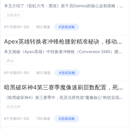
本文介绍了《彩虹六号：围攻》新干员Deimos的核心反制策略，重点聚焦其标志性技能“手机信号干扰器”（Signal Jammer）触发时的应对技巧，当Deimos部署该装置并激活时，会强制所有未受保护的进攻方干员进入短暂眩晕与定位暴露状态，...
反制身位
6个月前
(01-30)
852 阅读
#游戏攻略
Apex英雄转换者冲锋枪腰射精准秘诀，移动中按下蹲伏键的弹道稳定玄学技巧
本文揭秘《Apex英雄》中转换者冲锋枪（Conversion SMG）腰射精准度提升的核心技巧：在移动中连续、有节奏地按下蹲伏键（默认Ctrl），可显著增强腰射稳定性与弹道集中度，该操作并非单纯降低后坐力，而是利用蹲伏瞬间的移动速度骤减与角...
蹲伏
6个月前
(01-30)
902 阅读
#游戏攻略
暗黑破坏神4第三赛季魔像速刷层数配置，死灵法师利用魔像核心刷100层噩梦
《暗黑破坏神4》第三赛季中，死灵法师凭借“魔像核心”构筑实现高效速刷噩梦地下城100层，该配置以“不朽之王的诅咒”与“魔像核心”为核心，搭配“亡者大军”“骸骨装甲”及“鲜血潮汐”等技能，大幅提升魔像生存与输出能力；装备侧重冷却缩减、召唤物增...
死灵法师
6个月前
(01-30)
755 阅读
#游戏攻略