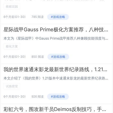
救赎花园
6个月前
(01-30)
785 阅读
#游戏攻略
星际战甲Gauss Prime极化方案推荐，八种技能强度与速度兼顾的Forma配置
本文为《星际战甲》中Gauss Prime战甲推荐八种兼顾技能强度与施放速度的极化（Forma）配置方案，针对其四大技能——“超导”“磁暴”“电涌”“闪电奔袭”的协同机制，方案强调在提升技能效率（减少冷却）、强度（增强伤害/效果）与持续时间...
极化方案
6个月前
(01-30)
850 阅读
#游戏攻略
我的世界速通末影龙最新世界纪录路线，1.21版本试炼密室刷铁轨机的建造技巧
本文介绍了《我的世界》1.21版本中速通末影龙的最新世界纪录路线，重点解析了高效、稳定的核心技巧与关键跳点优化；同时详细讲解了在试炼密室（Trial Chambers）内建造全自动刷铁轨机的方法，包括利用新生物“哨卫”触发机制、精准控制试炼...
试炼密室
6个月前
(01-30)
926 阅读
#游戏攻略
彩虹六号，围攻新干员Deimos反制技巧，手机信号出现时必学的三个反杀身位