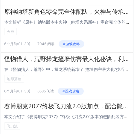
原神纳塔新角色零命完全体配队，火神与传承机制叠加的深渊满星阵容解析
本文解析《原神》纳塔版本中火神（纳塔火系新神）零命完全体的配队思路与深渊满星实战策略，重点围绕“火神+传承机制”双核驱动展开：火神凭借高倍率普攻、稳定后台火附着及元素爆发增益，配合纳塔特有的“传承”机制（如角色登场时继承前一位角色的部分bu...
火神
6个月前
(01-30)
7046 阅读
#游戏攻略
怪物猎人，荒野操龙撞墙伤害最大化秘诀，利用地形落差实现连续撞墙三次的技巧
在《怪物猎人：荒野》中，操龙系统新增了“撞墙伤害最大化”技巧：通过精准操控飞龙，利用地形高低差（如悬崖、断壁或阶梯状岩层）制造连续三次撞墙机会，具体操作是先骑乘飞龙高速俯冲接近垂直岩壁，在即将触壁瞬间微调方向使龙首撞击墙面，借助反弹力跃起后...
地形落差
6个月前
(01-30)
6585 阅读
#游戏攻略
赛博朋克2077终极飞刀流2.0版加点，配合隐藏协议DLC新义体的秒杀流配装
本文介绍了《赛博朋克2077》“终极飞刀流2.0”版本的进阶配装方案，专为配合“往日之影”DLC新增的隐藏协议义体系统优化，该流派以高暴击、瞬杀为核心，主加冷兵器（尤其飞刀专精）、潜行与义体接口，关键技能包括“刀锋舞者”“致命投掷”及“静默...
飞刀流