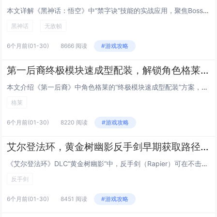
本文详解《黑神话：悟空》中“禁字诀”技能的实战应用，聚焦Boss战中的无敌帧机制，通过逐帧分析，指出禁字诀在释放瞬间（第3–8帧）拥有完全无敌效果，可精准规避Boss关键大招（如金箍棒砸地、火眼金睛锁定技），配合翻滚节奏与蓄力时机，可实现“...
黑神话
无敌帧
6个月前
(01-30)
8666 阅读
#游戏攻略
第一后裔终极模块速成型配装，解锁角色格莱后的低成本毕业Build方案
本文介绍《第一后裔》中角色格莱的“终极模块速成型配装”方案，主打低成本、高效率达成毕业强度，该Build围绕格莱的高机动性与模块协同机制设计，优先选用易获取的紫色/金色通用模块（如“过载脉冲”“相位偏移核心”），搭配低稀有度但高泛用性的武器...
格莱
6个月前
(01-30)
8220 阅读
#游戏攻略
艾尔登法环，黄金树幽影反手剑早期获取路径，无需击败Boss，10分钟跑图拿到DLC强力武器
《艾尔登法环》DLC“黄金树幽影”中，反手剑（Rapier）可在不击败任何Boss的前提下，通过约10分钟的高效跑图流程早期获取，该路线避开高难度区域与强制战斗，利用地图机制快速抵达隐藏宝箱位置——位于“影之渊”边缘一处隐蔽洞窟内，玩家只需...
反手剑
6个月前
(01-30)
8451 阅读
#游戏攻略