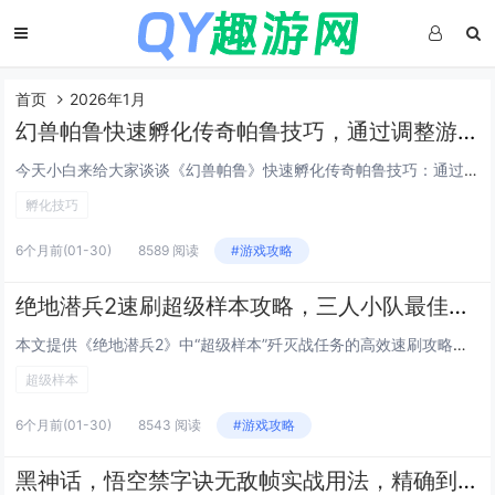
首页
2026年1月
幻兽帕鲁快速孵化传奇帕鲁技巧，通过调整游戏内时间与特定食物组合可大幅缩短孵化等待
今天小白来给大家谈谈《幻兽帕鲁》快速孵化传奇帕鲁技巧：通过调整游戏内时间与特定食物组合可大幅缩短孵化等待。，以及对应的知识点，希望对大家有所帮助，不要忘了收藏本站呢今天给各位分享《幻兽帕鲁》快速孵化传奇帕鲁技巧：通过调整游戏内时间与特定食物...
孵化技巧
6个月前
(01-30)
8589 阅读
#游戏攻略
绝地潜兵2速刷超级样本攻略，三人小队最佳路线推荐，高效通关高难度歼灭战任务
本文提供《绝地潜兵2》中“超级样本”歼灭战任务的高效速刷攻略，聚焦三人小队协同作战，推荐最优路线：开局直取西北主样本点，途中清理关键敌方炮台与补给站；第二阶段分兵控制东西双侧高台，压制增援波次；最终集中火力速破核心样本容器，强调角色搭配（1...
超级样本
6个月前
(01-30)
8543 阅读
#游戏攻略
黑神话，悟空禁字诀无敌帧实战用法，精确到帧的Boss战躲避与反击连招指南