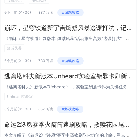
6个月前
(01-30)
837 阅读
#游戏攻略
崩坏，星穹铁道新宇宙熵减风暴逃课打法，记忆命途搭配特定奇物自动挂机通关
《崩坏：星穹铁道》新版本“熵减风暴”活动推出高效“逃课打法”，玩家无需高强度操作即可自动挂机通关，该打法核心在于选择“记忆”命途角色（如布洛妮娅、希儿等），搭配特定奇物组合——记忆的回响」「熵减协议残页」与「自动校准模组」，可稳定触发连携技...
熵减风暴
6个月前
(01-30)
739 阅读
#游戏攻略
逃离塔科夫新版本Unheard实验室钥匙卡刷新点，五个高概率出生位置实时标注
《逃离塔科夫》新版本“Unheard”中，实验室钥匙卡作为关键任务道具，其刷新点备受玩家关注，本文汇总并实时标注了五处高概率出生位置：1）USEC营地B-3仓库西侧保险柜；2）BEAR营地医疗站二楼办公桌抽屉；3）海关地图中央控制室服务器机...
Unheard实验室
6个月前
(01-30)
852 阅读
#游戏攻略
命运2终愿赛季火箭筒速刷攻略，救赎花园尾王三秒击杀的武器与模组搭配
本文介绍了《命运2》“终愿”赛季中高效刷取火箭筒的攻略，重点聚焦于“救赎花园”副本尾王的速杀技巧，通过合理搭配高爆发火箭筒（如“静默誓言”或“末日余晖”）与关键模组（如“过载弹药”“快速装填”“稳定瞄准”），配合队友职业技能协同（如术士的“...