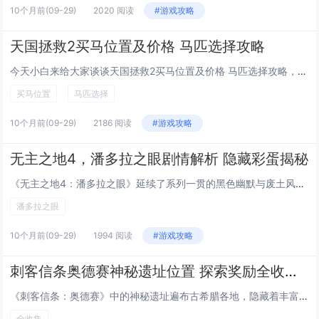
10个月前
(09-29)
2020 阅读
#游戏攻略
天国拯救2买马位置及价格 马匹选择攻略
今天小白来给大家谈谈天国拯救2买马位置及价格 马匹选择攻略，以及天国拯救买两匹马对应的知识点，希望对大家有所帮助，不要忘了收藏本站呢今天给各位分享天国拯救2买马位置及价格 马匹选择攻略的知识，其中也会对天国拯救买两匹马进行解释，如果能碰巧解...
买马位置
马匹选择
10个月前
(09-29)
2186 阅读
#游戏攻略
无主之地4，潘多拉之眼剧情解析 隐藏彩蛋揭秘
《无主之地4：潘多拉之眼》延续了系列一贯的黑色幽默与废土风格，剧情围绕新主角与神秘组织“潘多拉之眼”展开，揭示潘多拉星球深藏的远古秘辛，游戏通过碎片化叙事和环境细节，逐步揭露前作角色的下落及宇宙级威胁的觉醒，隐藏彩蛋遍布地图各处，致敬历代经...
潘多拉之眼
10个月前
(09-29)
1994 阅读
#游戏攻略
刺客信条奥德赛神秘遗址位置 探索奖励全收集，一场穿越时空的考古式寻宝大冒险
《刺客信条：奥德赛》中的神秘遗址遍布古希腊各地，隐藏着丰富的探索奖励与独特谜题，玩家需穿越险峻山地、古老废墟与隐秘洞穴，寻找如“亚特兰蒂斯神殿”等传说地点，每个遗址不仅蕴含珍贵装备与大量经验值，还揭示了伊述文明的神秘背景，通过解密壁画、激活...
全收集