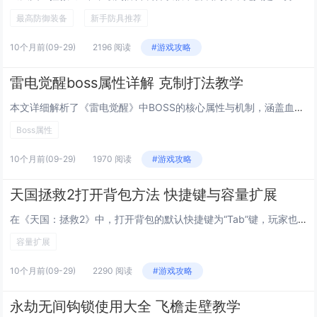
最高防御装备
新手防具推荐
10个月前
(09-29)
2196 阅读
#游戏攻略
雷电觉醒boss属性详解 克制打法教学
本文详细解析了《雷电觉醒》中BOSS的核心属性与机制，涵盖血量、防御、元素抗性及特殊技能触发条件，针对不同BOSS的行动模式，提供了有效的克制策略与角色搭配建议，强调利用元素相克与技能打断时机提升输出效率，同时介绍了走位技巧与团队协作要点，...
Boss属性
10个月前
(09-29)
1970 阅读
#游戏攻略
天国拯救2打开背包方法 快捷键与容量扩展
在《天国：拯救2》中，打开背包的默认快捷键为“Tab”键，玩家也可在设置中自定义该按键，按下后会进入物品管理界面，查看、使用或整理装备与消耗品，背包初始容量有限，可通过完成特定任务、提升角色等级或购买扩展包来增加容量，部分支线任务奖励或城镇...
容量扩展
10个月前
(09-29)
2290 阅读
#游戏攻略
永劫无间钩锁使用大全 飞檐走壁教学