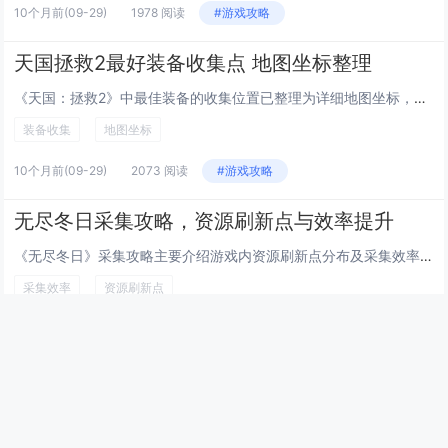
10个月前
(09-29)
1978 阅读
#游戏攻略
天国拯救2最好装备收集点 地图坐标整理
《天国：拯救2》中最佳装备的收集位置已整理为详细地图坐标，方便玩家高效获取强力武器与护甲，关键点包括拉德季城堡附近的隐藏宝箱、萨扎瓦河畔的强盗营地、以及多个城镇铁匠铺可打造的顶级套装，部分稀有装备需完成特定支线任务或击败高难度敌人获得，如“...
装备收集
地图坐标
10个月前
(09-29)
2073 阅读
#游戏攻略
无尽冬日采集攻略，资源刷新点与效率提升
《无尽冬日》采集攻略主要介绍游戏内资源刷新点分布及采集效率提升技巧，玩家需重点关注木材、矿石、食物等基础资源的固定刷新区域，如森林地带产木材，山脉区域出矿石，合理规划行进路线，优先升级采集工具与角色技能，可显著提高采集速度与负重能力，利用营...
采集效率
资源刷新点
10个月前
(09-29)
3311 阅读
#游戏攻略
最新文章
幻兽帕鲁快速孵化传奇帕鲁技巧，通过调整游戏内时间与特定食