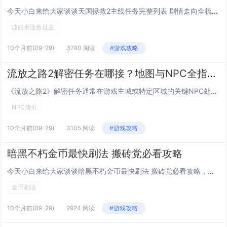
今天小白来给大家谈谈天国拯救2主线任务完整列表 剧情走向全梳理，以及天国拯救2周目对应的知识点，希望对大家有所帮助，不要忘了收藏本站呢今天给各位分享天国拯救2主线任务完整列表 剧情走向全梳理的知识，其中也会对天国拯救2周目进行解释，如果能碰...
波西米亚救世主
10个月前
(09-29)
3740 阅读
#游戏攻略
流放之路2解密任务在哪接？地图与NPC全指引，老玩家带你走遍瓦尔克拉斯的暗角
《流放之路2》解密任务通常在游戏主城或特定区域的关键NPC处接取，如女巫、盲眼学会成员或地图中的神秘祭坛，这些任务多隐藏于瓦尔克拉斯的暗角地带，需完成前置剧情方可触发，老玩家建议优先探索废墟、地下洞穴与诅咒森林等高难度地图，留意环境线索与发...
NPC指引
10个月前
(09-29)
3105 阅读
#游戏攻略
暗黑不朽金币最快刷法 搬砖党必看攻略
今天小白来给大家谈谈暗黑不朽金币最快刷法 搬砖党必看攻略，以及暗黑破坏神不朽怎么赚人民币对应的知识点，希望对大家有所帮助，不要忘了收藏本站呢今天给各位分享暗黑不朽金币最快刷法 搬砖党必看攻略的知识，其中也会对暗黑破坏神不朽怎么赚人民币进行解...
金币刷法
10个月前
(09-29)
2924 阅读
#游戏攻略