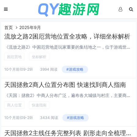
首页
2025年9月
流放之路2困厄营地位置全攻略，详细坐标解析
《流放之路2》中困厄营地是玩家重要的集结地之一，位于游戏世界边缘的荒芜地带，该营地具体坐标位于破碎荒原的东南角，靠近遗忘峡谷入口处（地图坐标约为X: 780, Y: 420），前往时可从主城“避难所”出发，沿东部裂谷一路南行，穿越两个小型野...
困厄营地
坐标解析
10个月前
(09-29)
3994 阅读
#游戏攻略
天国拯救2商人位置分布图 快速找到商人指南
《天国：拯救2》中商人分布广泛，遍布各大城镇与村庄，主要商人集中在拉德季、特罗斯基、萨扎夫等城镇的市集区域，如铁匠、药剂师、杂货商各有固定摊位，支线任务也会解锁移动商人或隐藏商贩，建议玩家优先探索城镇中心广场及城墙附近街道，使用游戏内置地图...
商人位置
快速指南
10个月前
(09-29)
3434 阅读
#游戏攻略
天国拯救2主线任务完整列表 剧形走向全梳理，从铁匠学徒到波西米亚救世主的荒诞史诗