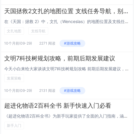
天国拯救2文扎的地图位置 支线任务导航，别让这破地图把你骗进猪圈！
在《天国：拯救 2》中，文扎（Wenceslas）的地图位置及支线任务常因误导性标记让玩家误入陷阱或猪圈等危险区域，本指南为你精准导航，避开地图欺诈，顺利推进任务，文扎位于王国核心区域，其支线任务涉及调查、潜行与战斗，需谨慎选择路线，通过正...
文扎地图
支线导航
10个月前
(09-29)
2271 阅读
#游戏攻略
文明7科技树规划攻略，前期后期发展建议
今天小白来给大家谈谈文明7科技树规划攻略 前期后期发展建议，以及文明7今年11月对应的知识点，希望对大家有所帮助，不要忘了收藏本站呢今天给各位分享文明7科技树规划攻略 前期后期发展建议的知识，其中也会对文明7今年11月进行解释，如果能碰巧解...
发展策略
10个月前
(09-29)
2131 阅读
#游戏攻略
超进化物语2百科全书 新手快速入门必看
《超进化物语2百科全书》为新手玩家提供了全面的入门指南，涵盖角色养成、阵容搭配、技能机制与战斗策略等核心内容，游戏以独特的基因进化系统和高自由度的玩法著称，玩家可通过收集和强化远古生物，搭配不同阵营与属性组合，打造个性化战队，指南重点介绍了...
新手入门