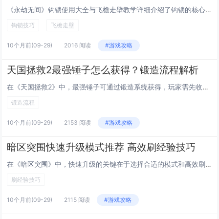
《永劫无间》钩锁使用大全与飞檐走壁教学详细介绍了钩锁的核心机制与实战技巧，钩锁不仅是快速移动的工具，还可用于突袭、逃生和地形机动，玩家可通过钩锁迅速攀爬高楼、跨越障碍，实现飞檐走壁般的灵活走位，教学强调预判钩锁点、掌握角度与距离，以及连招衔...
钩锁技巧
飞檐走壁
10个月前
(09-29)
2016 阅读
#游戏攻略
天国拯救2最强锤子怎么获得？锻造流程解析
在《天国拯救2》中，最强锤子可通过锻造系统获得，玩家需先收集优质材料，如高纯度铁锭和稀有矿石，并解锁高级锻造图纸，通常通过完成特定任务或从商人处购买获取，随后前往主要城镇的铁匠铺，使用工作台进行打造，建议提升锻造技能以提高武器属性，同时搭配...
锻造流程
10个月前
(09-29)
2153 阅读
#游戏攻略
暗区突围快速升级模式推荐 高效刷经验技巧
在《暗区突围》中，快速升级的关键在于选择合适的模式和高效刷经验技巧，推荐优先参与“行动模式”中的中等难度地图，如农场或山谷，这些地图资源丰富且敌人强度适中，利于快速完成任务并安全撤离，建议组队作战以提高生存率和清图效率，同时专注完成主线及每...
刷经验技巧
10个月前
(09-29)
2115 阅读
#游戏攻略