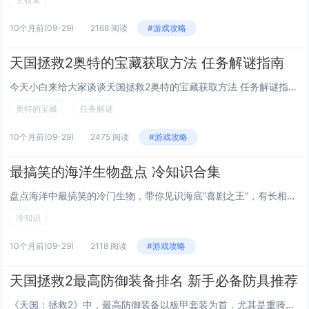
10个月前
(09-29)
2168 阅读
#游戏攻略
天国拯救2奥特的宝藏获取方法 任务解谜指南
今天小白来给大家谈谈天国拯救2奥特的宝藏获取方法 任务解谜指南，以及天国拯救奥塔在哪对应的知识点，希望对大家有所帮助，不要忘了收藏本站呢今天给各位分享天国拯救2奥特的宝藏获取方法 任务解谜指南的知识，其中也会对天国拯救奥塔在哪进行解释，如果...
奥特的宝藏
任务解谜
10个月前
(09-29)
2475 阅读
#游戏攻略
最搞笑的海洋生物盘点 冷知识合集
盘点海洋中最搞笑的冷门生物，带你见识海底“喜剧之王”，有长相酷似外星人的毯子章鱼，靠夸张“披风”吓退天敌；还有自带“微笑脸”的海豚，其实根本没在笑；更有呆萌的海兔，一受惊就释放彩色烟雾，像水下放烟花，别忘了走路像穿着小高跟鞋的招潮蟹，挥舞着...
冷知识
10个月前
(09-29)
2118 阅读
#游戏攻略
天国拯救2最高防御装备排名 新手必备防具推荐
《天国：拯救2》中，最高防御装备以板甲套装为首，尤其是重骑兵板甲和骑士全覆甲，提供游戏中顶尖的物理防护，新手推荐优先获取铁环锁子甲或轻型板甲，兼顾防御力与移动灵活性，部分任务奖励或城镇商店可购得优质防具，如特罗斯克维茨守卫铠甲，建议尽早提升...