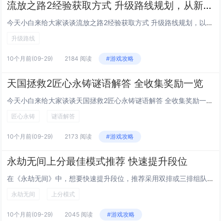
流放之路2经验获取方式 升级路线规划，从新手村到地狱边缘的生存指南
今天小白来给大家谈谈流放之路2经验获取方式 升级路线规划，以及流放之路2视频对应的知识点，希望对大家有所帮助，不要忘了收藏本站呢今天给各位分享流放之路2经验获取方式 升级路线规划的知识，其中也会对流放之路2视频进行解释，如果能碰巧解决你现在...
升级路线
10个月前
(09-29)
2184 阅读
#游戏攻略
天国拯救2匠心永铸谜语解答 全收集奖励一览
今天小白来给大家谈谈天国拯救2匠心永铸谜语解答 全收集奖励一览，以及天国拯救铁匠之子对应的知识点，希望对大家有所帮助，不要忘了收藏本站呢今天给各位分享天国拯救2匠心永铸谜语解答 全收集奖励一览的知识，其中也会对天国拯救铁匠之子进行解释，如果...
匠心永铸
谜语解答
10个月前
(09-29)
2173 阅读
#游戏攻略
永劫无间上分最佳模式推荐 快速提升段位
在《永劫无间》中，想要快速提升段位，推荐采用双排或三排组队模式，该模式兼顾配合灵活性与团队协作优势，便于与队友默契配合，发挥角色技能与连招combo的最大威力，选择擅长英雄如迦南、特木尔等高机动性角色，可提升收割与支援效率，建议优先参与中小...
永劫无间
上分模式
10个月前
(09-29)
2045 阅读
#游戏攻略