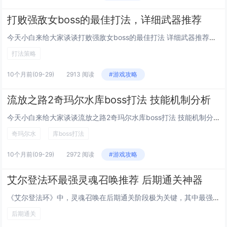
打败强敌女boss的最佳打法，详细武器推荐
今天小白来给大家谈谈打败强敌女boss的最佳打法 详细武器推荐，以及打败强敌女boss的最佳打法 详细武器推荐对应的知识点，希望对大家有所帮助，不要忘了收藏本站呢今天给各位分享打败强敌女boss的最佳打法 详细武器推荐的知识，其中也会对打败...
打法策略
10个月前
(09-29)
2913 阅读
#游戏攻略
流放之路2奇玛尔水库boss打法 技能机制分析
今天小白来给大家谈谈流放之路2奇玛尔水库boss打法 技能机制分析，以及流放之路马奇纳护手对应的知识点，希望对大家有所帮助，不要忘了收藏本站呢今天给各位分享流放之路2奇玛尔水库boss打法 技能机制分析的知识，其中也会对流放之路马奇纳护手进...
奇玛尔水
库boss打法
10个月前
(09-29)
2972 阅读
#游戏攻略
艾尔登法环最强灵魂召唤推荐 后期通关神器
《艾尔登法环》中，灵魂召唤在后期通关阶段极为关键，其中最强力的灵魂召唤推荐包括“死亡怨魂”、“黑刀刺客”和“巨剑骑士”，死亡怨魂拥有高爆发伤害与范围攻击能力，适合清理杂兵；黑刀刺客攻速快、机动性强，能有效牵制强敌；巨剑骑士则具备强大单体输出...
后期通关