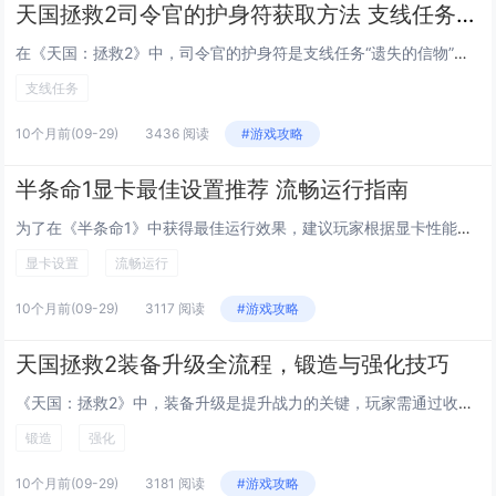
天国拯救2司令官的护身符获取方法 支线任务详解
在《天国：拯救2》中，司令官的护身符是支线任务“遗失的信物”中的关键物品，玩家需前往拉德季城堡附近的军营，在一名阵亡骑士的尸体上找到该护身符，任务由当地村民触发，要求调查失踪的司令官下落，通过调查线索、与守卫对话并完成潜行战斗挑战，玩家可获...
支线任务
10个月前
(09-29)
3436 阅读
#游戏攻略
半条命1显卡最佳设置推荐 流畅运行指南
为了在《半条命1》中获得最佳运行效果，建议玩家根据显卡性能进行合理设置，对于较老或集成显卡，应将分辨率调至800×600或以下，关闭抗锯齿和各向异性过滤，纹理质量设为中低，以确保游戏流畅运行，若使用性能较好的独立显卡，可适当提升分辨率至10...
显卡设置
流畅运行
10个月前
(09-29)
3117 阅读
#游戏攻略
天国拯救2装备升级全流程，锻造与强化技巧
《天国：拯救2》中，装备升级是提升战力的关键，玩家需通过收集材料、前往铁匠铺进行锻造与强化，优先升级常用武器和防具，利用高品质材料可大幅提升属性，掌握铁匠技能树，解锁高级制作选项，并合理分配资源，不同地区铁匠提供独特配方，建议多探索，维修装...
锻造
强化
10个月前
(09-29)
3181 阅读
#游戏攻略