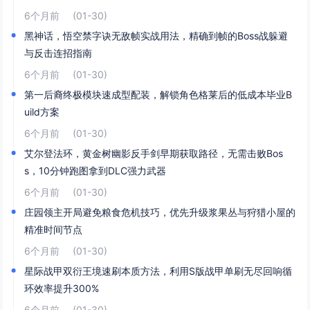
6个月前
(01-30)
黑神话，悟空禁字诀无敌帧实战用法，精确到帧的Boss战躲避
与反击连招指南
6个月前
(01-30)
第一后裔终极模块速成型配装，解锁角色格莱后的低成本毕业B
uild方案
6个月前
(01-30)
艾尔登法环，黄金树幽影反手剑早期获取路径，无需击败Bos
s，10分钟跑图拿到DLC强力武器
6个月前
(01-30)
庄园领主开局避免粮食危机技巧，优先升级浆果丛与狩猎小屋的
精准时间节点
6个月前
(01-30)
星际战甲双衍王境速刷本质方法，利用S版战甲单刷无尽回响循
环效率提升300%
6个月前
(01-30)