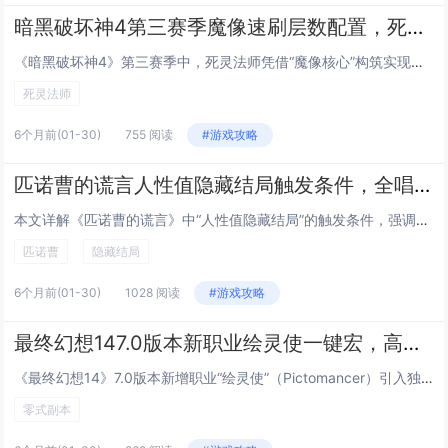
暗黑破坏神4第三赛季魔像速刷层数配置，死灵法师利用魔像核心刷100层噩梦
《暗黑破坏神4》第三赛季中，死灵法师凭借“魔像核心”构筑实现高效速刷噩梦地下城100层，该配置以“不朽之王的诅咒”与“魔像核心”为核心，搭配“亡者大军”“骸骨装甲”及“鲜血潮汐”等技能，大幅提升魔像生存与输出能力；装备侧重冷却缩减、召唤物增...
死灵法师
6个月前
(01-30)
755 阅读
#游戏攻略
匹诺曹的谎言人性值隐藏结局触发条件，全唱片收集与关键对话选择时间节点
本文详解《匹诺曹的谎言》中“人性值隐藏结局”的触发条件，强调该结局与玩家全程积累的“人性值”密切相关，需在关键剧情节点（如第一章工厂对话、第三章孤儿院抉择、终章审判前夜）做出偏向共情、牺牲或诚实的选择，避免过度功利性行为，必须100%收集全...
匹诺曹
隐藏结局
6个月前
(01-30)
1028 阅读
#游戏攻略
最终幻想147.0版本新职业绘灵使一键宏，高难副本零式循环简化输出手法
《最终幻想14》7.0版本新增职业“绘灵使”（Pictomancer）引入独特画布机制与三系灵画（攻击/防御/辅助）切换系统，为适配高难度副本（如零式神兵绝境），玩家社区广泛采用一键宏优化操作：通过宏命令自动判断目标状态、智能选择最优灵画组...
零式副本