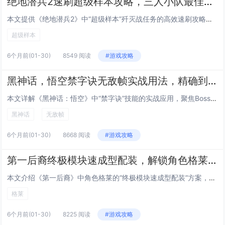
绝地潜兵2速刷超级样本攻略，三人小队最佳路线推荐，高效通关高难度歼灭战任务
本文提供《绝地潜兵2》中“超级样本”歼灭战任务的高效速刷攻略，聚焦三人小队协同作战，推荐最优路线：开局直取西北主样本点，途中清理关键敌方炮台与补给站；第二阶段分兵控制东西双侧高台，压制增援波次；最终集中火力速破核心样本容器，强调角色搭配（1...
超级样本
6个月前
(01-30)
8549 阅读
#游戏攻略
黑神话，悟空禁字诀无敌帧实战用法，精确到帧的Boss战躲避与反击连招指南
本文详解《黑神话：悟空》中“禁字诀”技能的实战应用，聚焦Boss战中的无敌帧机制，通过逐帧分析，指出禁字诀在释放瞬间（第3–8帧）拥有完全无敌效果，可精准规避Boss关键大招（如金箍棒砸地、火眼金睛锁定技），配合翻滚节奏与蓄力时机，可实现“...
黑神话
无敌帧
6个月前
(01-30)
8668 阅读
#游戏攻略
第一后裔终极模块速成型配装，解锁角色格莱后的低成本毕业Build方案
本文介绍《第一后裔》中角色格莱的“终极模块速成型配装”方案，主打低成本、高效率达成毕业强度，该Build围绕格莱的高机动性与模块协同机制设计，优先选用易获取的紫色/金色通用模块（如“过载脉冲”“相位偏移核心”），搭配低稀有度但高泛用性的武器...
格莱
6个月前
(01-30)
8225 阅读
#游戏攻略