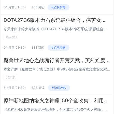
6个月前
(01-30)
868 阅读
#游戏攻略
DOTA27.36版本命石系统最强组合，痛苦女王闪烁无CD的碾压级搭配
今天小白来给大家谈谈《DOTA2》7.36版本“命石系统”最强组合：“痛苦女王”闪烁无CD的碾压级搭配。，以及对应的知识点，希望对大家有所帮助，不要忘了收藏本站呢今天给各位分享《DOTA2》7.36版本“命石系统”最强组合：“痛苦女王”闪烁...
痛苦女王
6个月前
(01-30)
831 阅读
#游戏攻略
魔兽世界地心之战魂行者开荒天赋，英雄难度安瑟尔Boss战走位与爆发时机
本文详解《魔兽世界：地心之战》中魂行者职业在英雄难度安瑟尔（Ansurek）Boss战中的开荒指南，重点涵盖天赋选择与实战操作，推荐使用以“灵魂链接”“幽魂步”为核心的爆发+机动流天赋，强化生存与位移能力；走位方面强调规避地面毒圈、及时脱离...
安瑟尔
6个月前
(01-30)
803 阅读
#游戏攻略
原神新地图纳塔火之神瞳150个全收集，利用新角色腾空技能规避复杂地形路线
《原神》4.6版本开放纳塔新地图，全区域共设150个火之神瞳，分布密集且地形复杂，本次收集优化了传统攀爬与解谜方式，玩家可借助新角色的腾空（滞空/浮空）技能，高效跨越悬崖、避开深渊或绕过障碍，大幅简化高难度神瞳的获取路径，部分神瞳位于高空平...