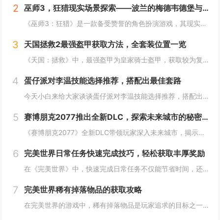
2
巫师3，狂猎现实场景探索——波兰的梅德韦德堡与温特堡城堡的奇幻之旅
《巫师3：狂猎》是一款备受赞誉的角色扮演游戏，其现实中的灵感来源之一是波兰的梅德韦德堡和温特堡城堡。这两处地点以其独特的中世纪建筑风格和壮丽的自然风光，为游戏营造了奇幻而真实的背景。梅德韦德堡位于波兰南部，拥有悠久的历史和神秘氛围；而温特堡...
3
天国拯救2最强盔甲获取方法，全套装位置一览
《天国：拯救》中，最强盔甲为皇家骑士盔甲，获取较为复杂。首先需完成“皇家侍卫”任务线，帮助亨利成为国王的私人护卫。之后，在王宫内找到盔甲的具体位置，通常藏于密室或特定房间。完成相关任务后，玩家可获得这套顶级装备，大幅提升防御力和战斗能力。游...
4
蛋仔派对李温技能选择推荐，搭配出最佳套路
今天小白来给大家谈谈蛋仔派对李温技能选择推荐，搭配出最佳套路，以及蛋仔派对攻略对应的知识点，希望对大家有所帮助，不要忘了收藏本站呢今天给各位分享蛋仔派对李温技能选择推荐，搭配出最佳套路的知识，其中也会对蛋仔派对攻略进行解释，如果能碰巧解决你...
5
赛博朋克2077推出全新DLC，探索未来城市的秘密和新任务
《赛博朋克2077》全新DLC带领玩家深入未来城市，揭示隐藏的秘密并开启一系列新任务。在这一扩展内容中，玩家将有机会探索更多未知区域，体验丰富多彩的剧情，与全新角色互动，进一步丰富游戏世界的沉浸感与可玩性。今天小白来给大家谈谈《赛博朋克20...
6
完美世界日常任务快速完成技巧，轻松获取丰厚奖励
在《完美世界》中，快速完成日常任务不仅能节省时间，还能确保玩家获得丰厚的奖励。合理规划任务路线，优先选择高经验值和金币奖励的任务。利用双倍经验时间进行任务，可以事半功倍。组队完成任务效率更高，特别是对于需要击败强大敌人的任务。不要忘记使用游...
7
完美世界稀有掉落物品的获取攻略
在完美世界的游戏中，稀有掉落物品是玩家追求的目标之一。这些物品通常只能通过特定的活动、副本或怪物获得，且掉落率极低。为了提高获取几率，玩家可以组队参与高难度副本，多次挑战以增加机会；参加限时活动，如节日庆典和特殊任务，这些活动往往会有额外奖...