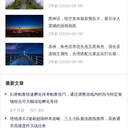
2年前
(2024-09-19)
黑神话，悟空发布最新预告片，展示令人
震撼的游戏画面
2年前
(2024-09-19)
原神，角色培养优先选五星角色，强化圣
遗物主属性，合理搭配元素反应打出最大
伤害
2年前
(2024-09-19)
最新文章
幻兽帕鲁快速孵化传奇帕鲁技巧，通过调整游戏内时间与特定食
物组合可大幅缩短孵化等待
6个月前
(01-30)
绝地潜兵2速刷超级样本攻略，三人小队最佳路线推荐，高效通
关高难度歼灭战任务