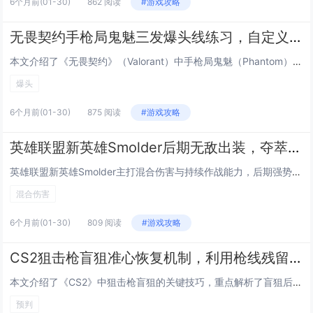
6个月前
(01-30)
862 阅读
#游戏攻略
无畏契约手枪局鬼魅三发爆头线练习，自定义地图代码与跟枪节奏训练
本文介绍了《无畏契约》（Valorant）中手枪局鬼魅（Phantom）三发爆头线的专项练习方法，重点涵盖精准压枪与节奏控制技巧，通过使用特定自定义地图代码，玩家可在无干扰环境中反复训练鬼魅的三连发点射节奏、后坐力控制及爆头预判能力，内容强...
爆头
6个月前
(01-30)
875 阅读
#游戏攻略
英雄联盟新英雄Smolder后期无敌出装，夺萃之镰 纳什之牙混合伤害流玩法
英雄联盟新英雄Smolder主打混合伤害与持续作战能力，后期强势出装推荐“夺萃之镰+纳什之牙”核心组合：夺萃之镰提供法力续航、技能急速与普攻附加魔法伤害，完美适配Smolder频繁使用技能衔接平A的机制；纳什之牙则进一步提升攻速、法强与技能...
混合伤害
6个月前
(01-30)
809 阅读
#游戏攻略
CS2狙击枪盲狙准心恢复机制，利用枪线残留预判第二发子弹命中技巧
本文介绍了《CS2》中狙击枪盲狙的关键技巧，重点解析了盲狙后准心恢复的机制：开镜瞬间的准心位置受前一发子弹射击时的准心偏移、后坐力及屏幕抖动影响，系统会基于物理模型动态重置准心回弹路径，熟练玩家可利用枪线（即子弹实际飞行轨迹）在屏幕上的短暂...
预判