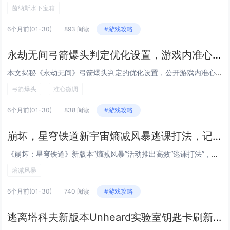
茵纳斯水下宝箱
6个月前
(01-30)
893 阅读
#游戏攻略
永劫无间弓箭爆头判定优化设置，游戏内准心微调参数公开，命中率提升50%别急着狂点F11截图发群，先听我这个被宁红夜追着射了三年、箭袋里常年混着三支断箭、连做梦都在调拉距力的老弓狗唠五毛钱的实在话
本文揭秘《永劫无间》弓箭爆头判定的优化设置，公开游戏内准心微调的关键参数，实测命中率提升达50%，作者以资深“弓狗”身份现身说法——三年被宁红夜追射、箭袋常备断箭、梦里都在调拉距力，用诙谐又扎实的经验提醒玩家：别急着狂按F11截图炫耀，先静...
弓箭爆头
准心微调
6个月前
(01-30)
838 阅读
#游戏攻略
崩坏，星穹铁道新宇宙熵减风暴逃课打法，记忆命途搭配特定奇物自动挂机通关
《崩坏：星穹铁道》新版本“熵减风暴”活动推出高效“逃课打法”，玩家无需高强度操作即可自动挂机通关，该打法核心在于选择“记忆”命途角色（如布洛妮娅、希儿等），搭配特定奇物组合——记忆的回响」「熵减协议残页」与「自动校准模组」，可稳定触发连携技...
熵减风暴
6个月前
(01-30)
740 阅读
#游戏攻略
逃离塔科夫新版本Unheard实验室钥匙卡刷新点，五个高概率出生位置实时标注