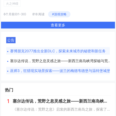
火之神瞳
6个月前
(01-30)
818 阅读
#游戏攻略
查看更多
公告
赛博朋克2077推出全新DLC，探索未来城市的秘密和新任务
塞尔达传说，荒野之息灵感之旅——新西兰南岛峡湾探秘与荒野生存体验
巫师3，狂猎现实场景探索——波兰的梅德韦德堡与温特堡城堡的奇幻之旅
热门
1
塞尔达传说，荒野之息灵感之旅——新西兰南岛峡湾探秘与荒野生存体验
《塞尔达传说：荒野之息》启发的新西兰南岛之旅，探索了其壮丽的自然风光与荒野生存体验。在峡湾国家公园，你将亲历游戏般的奇妙景色，从镜面般的湖泊、雄伟的山脉到神秘的森林，每一处都仿佛是游戏中的场景再现。你可以参与野外生存活动，学习采集、搭建庇护...