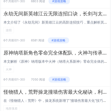
6个月前
(01-30)
6803 阅读
#游戏攻略
永劫无间新英雄江云无限连招口诀，长剑与太刀切换取消后摇的实战combo
本文介绍了《永劫无间》新英雄江云的高阶连招技巧，重点解析其长剑与太刀双武器切换取消后摇的核心机制，通过精准的武器切换时机（如长剑重击后接太刀轻击、或太刀升龙后瞬切长剑），可无缝衔接技能、规避硬直，实现流畅无限连招，文中还提供了实用口诀，如“...
连招
6个月前
(01-30)
6581 阅读
#游戏攻略
原神纳塔新角色零命完全体配队，火神与传承机制叠加的深渊满星阵容解析
本文解析《原神》纳塔版本中火神（纳塔火系新神）零命完全体的配队思路与深渊满星实战策略，重点围绕“火神+传承机制”双核驱动展开：火神凭借高倍率普攻、稳定后台火附着及元素爆发增益，配合纳塔特有的“传承”机制（如角色登场时继承前一位角色的部分bu...
火神
6个月前
(01-30)
7050 阅读
#游戏攻略
怪物猎人，荒野操龙撞墙伤害最大化秘诀，利用地形落差实现连续撞墙三次的技巧
在《怪物猎人：荒野》中，操龙系统新增了“撞墙伤害最大化”技巧：通过精准操控飞龙，利用地形高低差（如悬崖、断壁或阶梯状岩层）制造连续三次撞墙机会，具体操作是先骑乘飞龙高速俯冲接近垂直岩壁，在即将触壁瞬间微调方向使龙首撞击墙面，借助反弹力跃起后...
地形落差