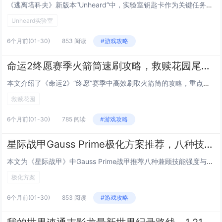
《逃离塔科夫》新版本“Unheard”中，实验室钥匙卡作为关键任务道具，其刷新点备受玩家关注，本文汇总并实时标注了五处高概率出生位置：1）USEC营地B-3仓库西侧保险柜；2）BEAR营地医疗站二楼办公桌抽屉；3）海关地图中央控制室服务器机...
Unheard实验室
6个月前
(01-30)
853 阅读
#游戏攻略
命运2终愿赛季火箭筒速刷攻略，救赎花园尾王三秒击杀的武器与模组搭配
本文介绍了《命运2》“终愿”赛季中高效刷取火箭筒的攻略，重点聚焦于“救赎花园”副本尾王的速杀技巧，通过合理搭配高爆发火箭筒（如“静默誓言”或“末日余晖”）与关键模组（如“过载弹药”“快速装填”“稳定瞄准”），配合队友职业技能协同（如术士的“...
救赎花园
6个月前
(01-30)
785 阅读
#游戏攻略
星际战甲Gauss Prime极化方案推荐，八种技能强度与速度兼顾的Forma配置
本文为《星际战甲》中Gauss Prime战甲推荐八种兼顾技能强度与施放速度的极化（Forma）配置方案，针对其四大技能——“超导”“磁暴”“电涌”“闪电奔袭”的协同机制，方案强调在提升技能效率（减少冷却）、强度（增强伤害/效果）与持续时间...
极化方案
6个月前
(01-30)
853 阅读
#游戏攻略