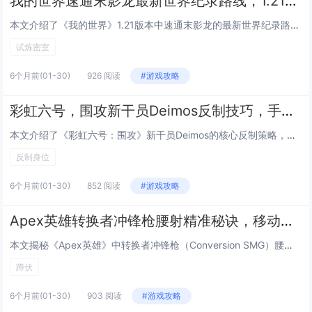
我的世界速通末影龙最新世界纪录路线，1.21版本试炼密室刷铁轨机的建造技巧
本文介绍了《我的世界》1.21版本中速通末影龙的最新世界纪录路线，重点解析了高效、稳定的核心技巧与关键跳点优化；同时详细讲解了在试炼密室（Trial Chambers）内建造全自动刷铁轨机的方法，包括利用新生物“哨卫”触发机制、精准控制试炼...
试炼密室
6个月前
(01-30)
926 阅读
#游戏攻略
彩虹六号，围攻新干员Deimos反制技巧，手机信号出现时必学的三个反杀身位
本文介绍了《彩虹六号：围攻》新干员Deimos的核心反制策略，重点聚焦其标志性技能“手机信号干扰器”（Signal Jammer）触发时的应对技巧，当Deimos部署该装置并激活时，会强制所有未受保护的进攻方干员进入短暂眩晕与定位暴露状态，...
反制身位
6个月前
(01-30)
852 阅读
#游戏攻略
Apex英雄转换者冲锋枪腰射精准秘诀，移动中按下蹲伏键的弹道稳定玄学技巧
本文揭秘《Apex英雄》中转换者冲锋枪（Conversion SMG）腰射精准度提升的核心技巧：在移动中连续、有节奏地按下蹲伏键（默认Ctrl），可显著增强腰射稳定性与弹道集中度，该操作并非单纯降低后坐力，而是利用蹲伏瞬间的移动速度骤减与角...
蹲伏
6个月前
(01-30)
903 阅读
#游戏攻略