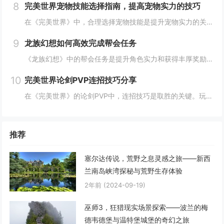
8
完美世界宠物技能选择指南，提高宠物实力的技巧
在《完美世界》中，合理选择宠物技能是提升宠物实力的关键。优先考虑增强宠物基础属性的技能，如攻击、防御和生命值。根据宠物类型和定位，选择合适的主动或被动技能，如控制、辅助或输出技能。利用宠物技能书升级技能等级，以及通过宠物合成功能优化技能组合...
9
龙族幻想如何高效完成帮会任务
《龙族幻想》中的帮会任务是提升角色实力和获得丰厚奖励的重要途径。要高效完成帮会任务，首先需要合理安排时间，选择高效率的任务组合，如组队完成副本或集体参与帮会活动。利用好帮会资源，如经验药水、加速道具等，可以显著提高任务完成速度。积极与帮会成...
10
完美世界论剑PVP连招技巧分享
在《完美世界》的论剑PVP中，连招技巧是取胜的关键。玩家需熟练掌握角色技能的释放顺序与时机，利用控制技能打断对手的攻击节奏，同时保持自身技能的连贯性。合理利用地形和位移技能，可以有效躲避敌方攻击，创造反击机会。了解并针对不同职业的特点制定策...
推荐
塞尔达传说，荒野之息灵感之旅——新西
兰南岛峡湾探秘与荒野生存体验
2年前
(2024-09-19)
巫师3，狂猎现实场景探索——波兰的梅
德韦德堡与温特堡城堡的奇幻之旅