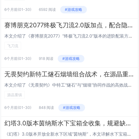
6个月前
(01-30)
6592 阅读
#游戏攻略
赛博朋克2077终极飞刀流2.0版加点，配合隐藏协议DLC新义体的秒杀流配装
本文介绍了《赛博朋克2077》“终极飞刀流2.0”版本的进阶配装方案，专为配合“往日之影”DLC新增的隐藏协议义体系统优化，该流派以高暴击、瞬杀为核心，主加冷兵器（尤其飞刀专精）、潜行与义体接口，关键技能包括“刀锋舞者”“致命投掷”及“静默...
飞刀流
6个月前
(01-30)
918 阅读
#游戏攻略
无畏契约新特工燧石烟墙组合战术，在源晶重镇地图的A点必胜进攻策略
本文介绍了《无畏契约》中特工“燧石”与“烟墙”协同作战的高效战术，聚焦于“源晶重镇”地图A点的进攻突破，燧石利用其可部署的爆炸性火种装置制造混乱、压制守点，配合烟墙释放大范围持续性烟幕，遮蔽敌方视野并掩护队友推进路径，该组合强调节奏控制与时...
源晶重镇
6个月前
(01-30)
848 阅读
#游戏攻略
幻塔3.0版本茵纳斯水下宝箱全收集，规避缺氧与巨兽追击的最短搜寻路线
《幻塔》3.0版本开放全新水下区域“茵纳斯”，本文详解水下宝箱全收集攻略，针对水下缺氧机制与随机刷新的巨型威胁生物（巨兽），优化出一条高效、安全的最短搜寻路线：优先利用“深海呼吸”技能与氧气补给点，按顺时针分区块推进，避开高危巡逻路径；标注...