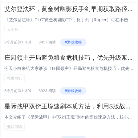
艾尔登法环，黄金树幽影反手剑早期获取路径，无需击败Boss，10分钟跑图拿到DLC强力武器
《艾尔登法环》DLC“黄金树幽影”中，反手剑（Rapier）可在不击败任何Boss的前提下，通过约10分钟的高效跑图流程早期获取，该路线避开高难度区域与强制战斗，利用地图机制快速抵达隐藏宝箱位置——位于“影之渊”边缘一处隐蔽洞窟内，玩家只需...
反手剑
6个月前
(01-30)
8457 阅读
#游戏攻略
庄园领主开局避免粮食危机技巧，优先升级浆果丛与狩猎小屋的精准时间节点
今天小白来给大家谈谈《庄园领主》开局避免粮食危机技巧：优先升级浆果丛与狩猎小屋的精准时间节点。，以及对应的知识点，希望对大家有所帮助，不要忘了收藏本站呢今天给各位分享《庄园领主》开局避免粮食危机技巧：优先升级浆果丛与狩猎小屋的精准时间节点。...
粮食危机
6个月前
(01-30)
6923 阅读
#游戏攻略
星际战甲双衍王境速刷本质方法，利用S版战甲单刷无尽回响循环效率提升300%
本文介绍了《星际战甲》中“双衍王境”副本的高效速刷方法，核心在于使用S系（Sentient）战甲进行单人无尽回响循环，该策略通过精准利用S系战甲的高生存能力、群体控制与快速清怪机制（如Nidus的寄生、Hydroid的潮汐涌流或Wukong...
无尽回响