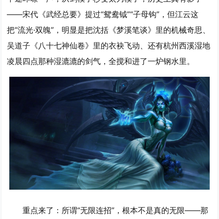
——宋代《武经总要》提过“鸳鸯钺”“子母钩”，但江云这
把“流光·双魄”，明显是把沈括《梦溪笔谈》里的机械奇思、
吴道子《八十七神仙卷》里的衣袂飞动、还有杭州西溪湿地
凌晨四点那种湿漉漉的剑气，全搅和进了一炉钢水里。
重点来了：所谓“无限连招”，根本不是真的无限——那