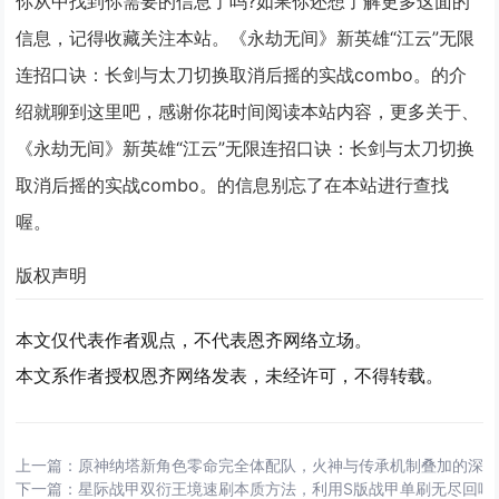
你从中找到你需要的信息了吗?如果你还想了解更多这面的
信息，记得收藏关注本站。《永劫无间》新英雄“江云”无限
连招口诀：长剑与太刀切换取消后摇的实战combo。的介
绍就聊到这里吧，感谢你花时间阅读本站内容，更多关于、
《永劫无间》新英雄“江云”无限连招口诀：长剑与太刀切换
取消后摇的实战combo。的信息别忘了在本站进行查找
喔。
版权声明
本文仅代表作者观点，不代表恩齐网络立场。
本文系作者授权恩齐网络发表，未经许可，不得转载。
上一篇：
原神纳塔新角色零命完全体配队，火神与传承机制叠加的深
下一篇：
星际战甲双衍王境速刷本质方法，利用S版战甲单刷无尽回响循