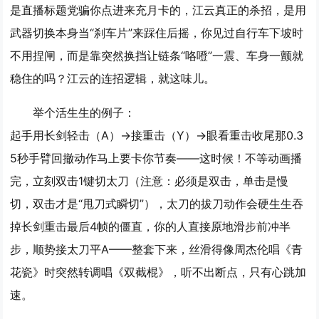
是直播标题党骗你点进来充月卡的，江云真正的杀招，是
用
武器切换本身当“刹车片”来踩住后摇
，你见过自行车下坡时
不用捏闸，而是靠突然换挡让链条“咯噔”一震、车身一颤就
稳住的吗？江云的连招逻辑，就这味儿。
举个活生生的例子：
起手用长剑轻击（A）→接重击（Y）→眼看重击收尾那0.3
5秒手臂回撤动作马上要卡你节奏——这时候！
不等动画播
完，立刻双击1键切太刀
（注意：必须是双击，单击是慢
切，双击才是“甩刀式瞬切”），太刀的拔刀动作会硬生生吞
掉长剑重击最后4帧的僵直，你的人直接原地滑步前冲半
步，顺势接太刀平A——整套下来，丝滑得像周杰伦唱《青
花瓷》时突然转调唱《双截棍》，听不出断点，只有心跳加
速。