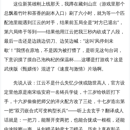
这位新英雄刚上线那天，我蹲在藏剑山庄（游戏里那个
总飘着竹叶和茶香的副本入口）刷了六小时，就为等一个匹
配池里能遇到江云的对手，结果前五局全是“对方已退出”，
第六局终于等到——结果他用江云把我三秒内砍成了八段，
最后一击还是边跳边切刀、边笑边喊：“这叫‘风停剑未
歇’！”我愣在原地，不是因为被打懵了，是听见这句台词，
下意识摸了摸自己泡枸杞的保温杯……这哪是打游戏？这是
武侠版《甄嬛传》混进了《速度与激情》片场啊。
先说人设：江云不是什么失忆少侠或隐世高人，官方设
定里他原是南宋临安府一名铸兵学徒，十三岁给铁匠打下
手，十六岁偷偷把师父的淬火配方改了三处，十七岁造出第
一把“双刃嵌合式可变构型长兵”——听上去玄乎？翻译成人
话就是：一把刀，能掰开变两把，也能合拢成一根棍，还能
中途咔嚓一声，从剑模子秒变太刀模子，历史上真有影子