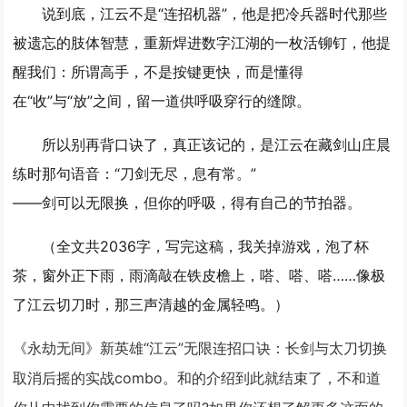
说到底，江云不是“连招机器”，他是把冷兵器时代那些
被遗忘的肢体智慧，重新焊进数字江湖的一枚活铆钉，他提
醒我们：所谓高手，不是按键更快，而是懂得
在“收”与“放”之间，留一道供呼吸穿行的缝隙。
所以别再背口诀了，真正该记的，是江云在藏剑山庄晨
练时那句语音：“刀剑无尽，息有常。”
——剑可以无限换，但你的呼吸，得有自己的节拍器。
（全文共2036字，写完这稿，我关掉游戏，泡了杯
茶，窗外正下雨，雨滴敲在铁皮檐上，嗒、嗒、嗒……像极
了江云切刀时，那三声清越的金属轻鸣。）
《永劫无间》新英雄“江云”无限连招口诀：长剑与太刀切换
取消后摇的实战combo。和的介绍到此就结束了，不和道