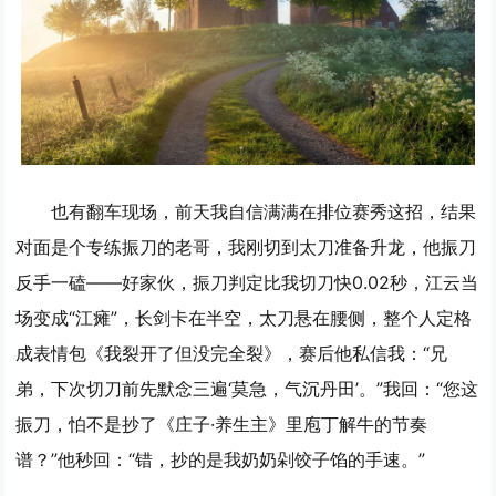
也有翻车现场，前天我自信满满在排位赛秀这招，结果
对面是个专练振刀的老哥，我刚切到太刀准备升龙，他振刀
反手一磕——好家伙，振刀判定比我切刀快0.02秒，江云当
场变成“江瘫”，长剑卡在半空，太刀悬在腰侧，整个人定格
成表情包《我裂开了但没完全裂》，赛后他私信我：“兄
弟，下次切刀前先默念三遍‘莫急，气沉丹田’。”我回：“您这
振刀，怕不是抄了《庄子·养生主》里庖丁解牛的节奏
谱？”他秒回：“错，抄的是我奶奶剁饺子馅的手速。”