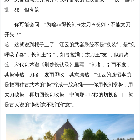
乱；狠，但有韵。
你可能会问：“为啥非得长剑→太刀→长剑？不能太刀
开头？”
哈！这就说到根子上了，江云的武器系统不是“换装”，是“换
呼吸节奏”，长剑主“引”，如弓拉满；太刀主“发”，似箭离
弦，宋代剑术谱《荆楚长铗录》里写：“剑者，引而不发，
其势沛然；刀者，发而即收，其意凛然。”江云的连招本质
是把两种古武术的“势”拧成一股麻绳——你用长剑攒势，用
太刀破势，再切回长剑收势，中间那0.17秒的切换窗口，就
是古人说的“势断意不断”的“意”。