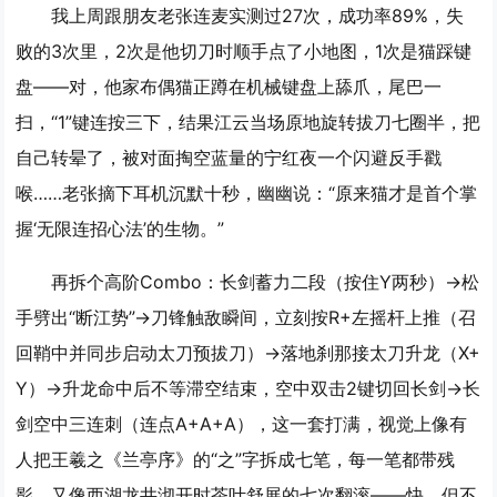
我上周跟朋友老张连麦实测过27次，成功率89%，失
败的3次里，2次是他切刀时顺手点了小地图，1次是猫踩键
盘——对，他家布偶猫正蹲在机械键盘上舔爪，尾巴一
扫，“1”键连按三下，结果江云当场原地旋转拔刀七圈半，把
自己转晕了，被对面掏空蓝量的宁红夜一个闪避反手戳
喉……老张摘下耳机沉默十秒，幽幽说：“原来猫才是首个掌
握‘无限连招心法’的生物。”
再拆个高阶Combo：长剑蓄力二段（按住Y两秒）→松
手劈出“断江势”→刀锋触敌瞬间，
立刻按R+左摇杆上推（召
回鞘中并同步启动太刀预拔刀）
→落地刹那接太刀升龙（X+
Y）→升龙命中后不等滞空结束，空中双击2键切回长剑→长
剑空中三连刺（连点A+A+A），这一套打满，视觉上像有
人把王羲之《兰亭序》的“之”字拆成七笔，每一笔都带残
影，又像西湖龙井沏开时茶叶舒展的七次翻滚——快，但不