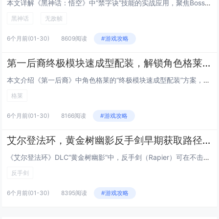
本文详解《黑神话：悟空》中“禁字诀”技能的实战应用，聚焦Boss战中的无敌帧机制，通过逐帧分析，指出禁字诀在释放瞬间（第...
黑神话
无敌帧
6个月前
(01-30)
8609阅读
#游戏攻略
第一后裔终极模块速成型配装，解锁角色格莱后的低成本毕业Build方案
本文介绍《第一后裔》中角色格莱的“终极模块速成型配装”方案，主打低成本、高效率达成毕业强度，该Build围绕格莱的高机动...
格莱
6个月前
(01-30)
8166阅读
#游戏攻略
艾尔登法环，黄金树幽影反手剑早期获取路径，无需击败Boss，10分钟跑图拿到DLC强力武器
《艾尔登法环》DLC“黄金树幽影”中，反手剑（Rapier）可在不击败任何Boss的前提下，通过约10分钟的高效跑图流程...
反手剑
6个月前
(01-30)
8395阅读
#游戏攻略