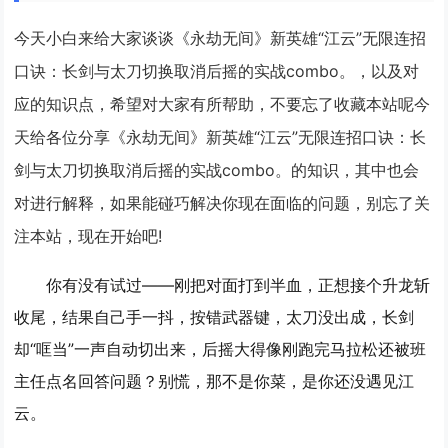
今天小白来给大家谈谈《永劫无间》新英雄“江云”无限连招
口诀：长剑与太刀切换取消后摇的实战combo。，以及对
应的知识点，希望对大家有所帮助，不要忘了收藏本站呢今
天给各位分享《永劫无间》新英雄“江云”无限连招口诀：长
剑与太刀切换取消后摇的实战combo。的知识，其中也会
对进行解释，如果能碰巧解决你现在面临的问题，别忘了关
注本站，现在开始吧!
你有没有试过——刚把对面打到半血，正想接个升龙斩
收尾，结果自己手一抖，按错武器键，太刀没出成，长剑
却“哐当”一声自动切出来，后摇大得像刚跑完马拉松还被班
主任点名回答问题？别慌，那不是你菜，是你还没遇见江
云。