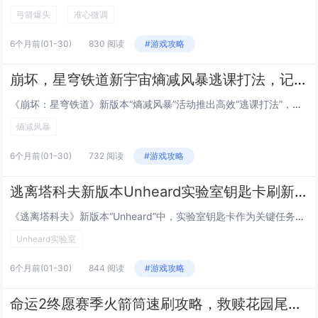
弓箭爆头
准心微调
6个月前
(01-30)
830 阅读
#游戏攻略
崩坏，星穹铁道新宇宙熵减风暴逃课打法，记忆命途搭配特定奇物自动挂机通关
《崩坏：星穹铁道》新版本“熵减风暴”活动推出高效“逃课打法”，玩家无需高强度操作即可自动挂机通关，该打法核心在于选择“记忆”命途角色（如布洛妮娅、希儿等），搭配特定奇物组合——记忆的回响」「熵减协议残页」与「自动校准模组」，可稳定触发连携技...
熵减风暴
6个月前
(01-30)
732 阅读
#游戏攻略
逃离塔科夫新版本Unheard实验室钥匙卡刷新点，五个高概率出生位置实时标注
《逃离塔科夫》新版本“Unheard”中，实验室钥匙卡作为关键任务道具，其刷新点备受玩家关注，本文汇总并实时标注了五处高概率出生位置：1）USEC营地B-3仓库西侧保险柜；2）BEAR营地医疗站二楼办公桌抽屉；3）海关地图中央控制室服务器机...
Unheard实验室
6个月前
(01-30)
844 阅读
#游戏攻略
命运2终愿赛季火箭筒速刷攻略，救赎花园尾王三秒击杀的武器与模组搭配