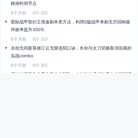
精准时间节点
6个月前
(01-30)
星际战甲双衍王境速刷本质方法，利用S版战甲单刷无尽回响循
环效率提升300%
6个月前
(01-30)
永劫无间新英雄江云无限连招口诀，长剑与太刀切换取消后摇的
实战combo
6个月前
(01-30)
原神纳塔新角色零命完全体配队，火神与传承机制叠加的深渊满
星阵容解析
6个月前
(01-30)
怪物猎人，荒野操龙撞墙伤害最大化秘诀，利用地形落差实现连
续撞墙三次的技巧
6个月前
(01-30)