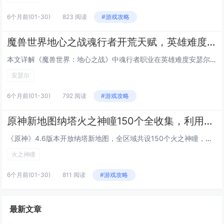
6个月前
(01-30)
823 阅读
#游戏攻略
魔兽世界地心之战魂行者开荒天赋，英雄难度安瑟尔Boss战走位与爆发时机
本文详解《魔兽世界：地心之战》中魂行者职业在英雄难度安瑟尔（Ansurek）Boss战中的开荒指南，重点涵盖天赋选择与实战操作，推荐使用以“灵魂链接”“幽魂步”为核心的爆发+机动流天赋，强化生存与位移能力；走位方面强调规避地面毒圈、及时脱离...
安瑟尔
6个月前
(01-30)
792 阅读
#游戏攻略
原神新地图纳塔火之神瞳150个全收集，利用新角色腾空技能规避复杂地形路线
《原神》4.6版本开放纳塔新地图，全区域共设150个火之神瞳，分布密集且地形复杂，本次收集优化了传统攀爬与解谜方式，玩家可借助新角色的腾空（滞空/浮空）技能，高效跨越悬崖、避开深渊或绕过障碍，大幅简化高难度神瞳的获取路径，部分神瞳位于高空平...
火之神瞳
6个月前
(01-30)
811 阅读
#游戏攻略
最新文章