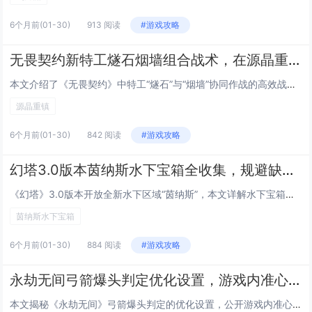
6个月前
(01-30)
913 阅读
#游戏攻略
无畏契约新特工燧石烟墙组合战术，在源晶重镇地图的A点必胜进攻策略
本文介绍了《无畏契约》中特工“燧石”与“烟墙”协同作战的高效战术，聚焦于“源晶重镇”地图A点的进攻突破，燧石利用其可部署的爆炸性火种装置制造混乱、压制守点，配合烟墙释放大范围持续性烟幕，遮蔽敌方视野并掩护队友推进路径，该组合强调节奏控制与时...
源晶重镇
6个月前
(01-30)
842 阅读
#游戏攻略
幻塔3.0版本茵纳斯水下宝箱全收集，规避缺氧与巨兽追击的最短搜寻路线
《幻塔》3.0版本开放全新水下区域“茵纳斯”，本文详解水下宝箱全收集攻略，针对水下缺氧机制与随机刷新的巨型威胁生物（巨兽），优化出一条高效、安全的最短搜寻路线：优先利用“深海呼吸”技能与氧气补给点，按顺时针分区块推进，避开高危巡逻路径；标注...
茵纳斯水下宝箱
6个月前
(01-30)
884 阅读
#游戏攻略
永劫无间弓箭爆头判定优化设置，游戏内准心微调参数公开，命中率提升50%别急着狂点F11截图发群，先听我这个被宁红夜追着射了三年、箭袋里常年混着三支断箭、连做梦都在调拉距力的老弓狗唠五毛钱的实在话
本文揭秘《永劫无间》弓箭爆头判定的优化设置，公开游戏内准心微调的关键参数，实测命中率提升达50%，作者以资深“弓狗”身份现身说法——三年被宁红夜追射、箭袋常备断箭、梦里都在调拉距力，用诙谐又扎实的经验提醒玩家：别急着狂按F11截图炫耀，先静...