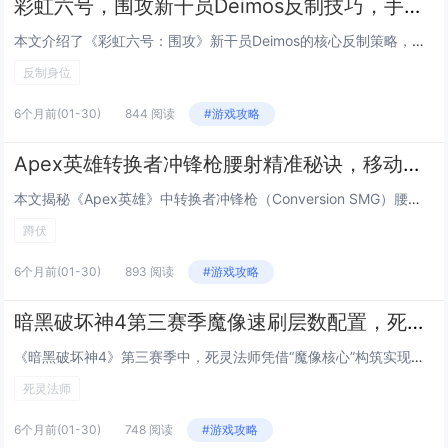
彩虹六号，围攻新干员Deimos反制技巧，手机信号出现时必学的三个反杀身位
本文介绍了《彩虹六号：围攻》新干员Deimos的核心反制策略，重点聚焦其标志性技能“手机信号干扰器”（Signal Jammer）触发时的应对技巧，当Deimos部署该装置并激活时，会强制所有未受保护的进攻方干员进入短暂眩晕与定位暴露状态，...
反制身位
6个月前
(01-30)
844 阅读
#游戏攻略
Apex英雄转换者冲锋枪腰射精准秘诀，移动中按下蹲伏键的弹道稳定玄学技巧
本文揭秘《Apex英雄》中转换者冲锋枪（Conversion SMG）腰射精准度提升的核心技巧：在移动中连续、有节奏地按下蹲伏键（默认Ctrl），可显著增强腰射稳定性与弹道集中度，该操作并非单纯降低后坐力，而是利用蹲伏瞬间的移动速度骤减与角...
蹲伏
6个月前
(01-30)
893 阅读
#游戏攻略
暗黑破坏神4第三赛季魔像速刷层数配置，死灵法师利用魔像核心刷100层噩梦
《暗黑破坏神4》第三赛季中，死灵法师凭借“魔像核心”构筑实现高效速刷噩梦地下城100层，该配置以“不朽之王的诅咒”与“魔像核心”为核心，搭配“亡者大军”“骸骨装甲”及“鲜血潮汐”等技能，大幅提升魔像生存与输出能力；装备侧重冷却缩减、召唤物增...
死灵法师
6个月前
(01-30)
748 阅读
#游戏攻略