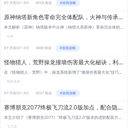
6个月前
(01-30)
6538 阅读
#游戏攻略
原神纳塔新角色零命完全体配队，火神与传承机制叠加的深渊满星阵容解析
本文解析《原神》纳塔版本中火神（纳塔火系新神）零命完全体的配队思路与深渊满星实战策略，重点围绕“火神+传承机制”双核驱动展开：火神凭借高倍率普攻、稳定后台火附着及元素爆发增益，配合纳塔特有的“传承”机制（如角色登场时继承前一位角色的部分bu...
火神
6个月前
(01-30)
6998 阅读
#游戏攻略
怪物猎人，荒野操龙撞墙伤害最大化秘诀，利用地形落差实现连续撞墙三次的技巧
在《怪物猎人：荒野》中，操龙系统新增了“撞墙伤害最大化”技巧：通过精准操控飞龙，利用地形高低差（如悬崖、断壁或阶梯状岩层）制造连续三次撞墙机会，具体操作是先骑乘飞龙高速俯冲接近垂直岩壁，在即将触壁瞬间微调方向使龙首撞击墙面，借助反弹力跃起后...
地形落差
6个月前
(01-30)
6537 阅读
#游戏攻略
赛博朋克2077终极飞刀流2.0版加点，配合隐藏协议DLC新义体的秒杀流配装
本文介绍了《赛博朋克2077》“终极飞刀流2.0”版本的进阶配装方案，专为配合“往日之影”DLC新增的隐藏协议义体系统优化，该流派以高暴击、瞬杀为核心，主加冷兵器（尤其飞刀专精）、潜行与义体接口，关键技能包括“刀锋舞者”“致命投掷”及“静默...
飞刀流