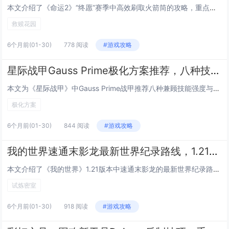
本文介绍了《命运2》“终愿”赛季中高效刷取火箭筒的攻略，重点聚焦于“救赎花园”副本尾王的速杀技巧，通过合理搭配高爆发火箭筒（如“静默誓言”或“末日余晖”）与关键模组（如“过载弹药”“快速装填”“稳定瞄准”），配合队友职业技能协同（如术士的“...
救赎花园
6个月前
(01-30)
778 阅读
#游戏攻略
星际战甲Gauss Prime极化方案推荐，八种技能强度与速度兼顾的Forma配置
本文为《星际战甲》中Gauss Prime战甲推荐八种兼顾技能强度与施放速度的极化（Forma）配置方案，针对其四大技能——“超导”“磁暴”“电涌”“闪电奔袭”的协同机制，方案强调在提升技能效率（减少冷却）、强度（增强伤害/效果）与持续时间...
极化方案
6个月前
(01-30)
844 阅读
#游戏攻略
我的世界速通末影龙最新世界纪录路线，1.21版本试炼密室刷铁轨机的建造技巧
本文介绍了《我的世界》1.21版本中速通末影龙的最新世界纪录路线，重点解析了高效、稳定的核心技巧与关键跳点优化；同时详细讲解了在试炼密室（Trial Chambers）内建造全自动刷铁轨机的方法，包括利用新生物“哨卫”触发机制、精准控制试炼...
试炼密室
6个月前
(01-30)
918 阅读
#游戏攻略