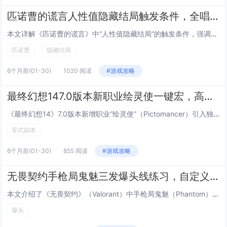
匹诺曹的谎言人性值隐藏结局触发条件，全唱片收集与关键对话选择时间节点
本文详解《匹诺曹的谎言》中“人性值隐藏结局”的触发条件，强调该结局与玩家全程积累的“人性值”密切相关，需在关键剧情节点（如第一章工厂对话、第三章孤儿院抉择、终章审判前夜）做出偏向共情、牺牲或诚实的选择，避免过度功利性行为，必须100%收集全...
匹诺曹
隐藏结局
6个月前
(01-30)
1020 阅读
#游戏攻略
最终幻想147.0版本新职业绘灵使一键宏，高难副本零式循环简化输出手法
《最终幻想14》7.0版本新增职业“绘灵使”（Pictomancer）引入独特画布机制与三系灵画（攻击/防御/辅助）切换系统，为适配高难度副本（如零式神兵绝境），玩家社区广泛采用一键宏优化操作：通过宏命令自动判断目标状态、智能选择最优灵画组...
零式副本
6个月前
(01-30)
855 阅读
#游戏攻略
无畏契约手枪局鬼魅三发爆头线练习，自定义地图代码与跟枪节奏训练
本文介绍了《无畏契约》（Valorant）中手枪局鬼魅（Phantom）三发爆头线的专项练习方法，重点涵盖精准压枪与节奏控制技巧，通过使用特定自定义地图代码，玩家可在无干扰环境中反复训练鬼魅的三连发点射节奏、后坐力控制及爆头预判能力，内容强...
爆头