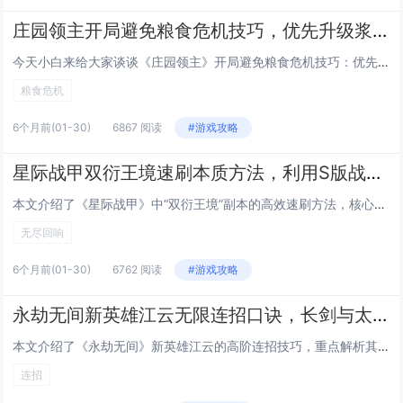
庄园领主开局避免粮食危机技巧，优先升级浆果丛与狩猎小屋的精准时间节点
今天小白来给大家谈谈《庄园领主》开局避免粮食危机技巧：优先升级浆果丛与狩猎小屋的精准时间节点。，以及对应的知识点，希望对大家有所帮助，不要忘了收藏本站呢今天给各位分享《庄园领主》开局避免粮食危机技巧：优先升级浆果丛与狩猎小屋的精准时间节点。...
粮食危机
6个月前
(01-30)
6867 阅读
#游戏攻略
星际战甲双衍王境速刷本质方法，利用S版战甲单刷无尽回响循环效率提升300%
本文介绍了《星际战甲》中“双衍王境”副本的高效速刷方法，核心在于使用S系（Sentient）战甲进行单人无尽回响循环，该策略通过精准利用S系战甲的高生存能力、群体控制与快速清怪机制（如Nidus的寄生、Hydroid的潮汐涌流或Wukong...
无尽回响
6个月前
(01-30)
6762 阅读
#游戏攻略
永劫无间新英雄江云无限连招口诀，长剑与太刀切换取消后摇的实战combo
本文介绍了《永劫无间》新英雄江云的高阶连招技巧，重点解析其长剑与太刀双武器切换取消后摇的核心机制，通过精准的武器切换时机（如长剑重击后接太刀轻击、或太刀升龙后瞬切长剑），可无缝衔接技能、规避硬直，实现流畅无限连招，文中还提供了实用口诀，如“...
连招