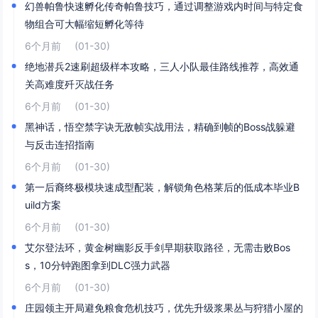
幻兽帕鲁快速孵化传奇帕鲁技巧，通过调整游戏内时间与特定食
物组合可大幅缩短孵化等待
6个月前
(01-30)
绝地潜兵2速刷超级样本攻略，三人小队最佳路线推荐，高效通
关高难度歼灭战任务
6个月前
(01-30)
黑神话，悟空禁字诀无敌帧实战用法，精确到帧的Boss战躲避
与反击连招指南
6个月前
(01-30)
第一后裔终极模块速成型配装，解锁角色格莱后的低成本毕业B
uild方案
6个月前
(01-30)
艾尔登法环，黄金树幽影反手剑早期获取路径，无需击败Bos
s，10分钟跑图拿到DLC强力武器
6个月前
(01-30)
庄园领主开局避免粮食危机技巧，优先升级浆果丛与狩猎小屋的