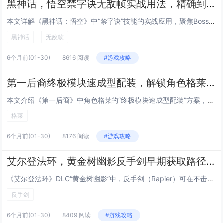
黑神话，悟空禁字诀无敌帧实战用法，精确到帧的Boss战躲避与反击连招指南
本文详解《黑神话：悟空》中“禁字诀”技能的实战应用，聚焦Boss战中的无敌帧机制，通过逐帧分析，指出禁字诀在释放瞬间（第3–8帧）拥有完全无敌效果，可精准规避Boss关键大招（如金箍棒砸地、火眼金睛锁定技），配合翻滚节奏与蓄力时机，可实现“...
黑神话
无敌帧
6个月前
(01-30)
8616 阅读
#游戏攻略
第一后裔终极模块速成型配装，解锁角色格莱后的低成本毕业Build方案
本文介绍《第一后裔》中角色格莱的“终极模块速成型配装”方案，主打低成本、高效率达成毕业强度，该Build围绕格莱的高机动性与模块协同机制设计，优先选用易获取的紫色/金色通用模块（如“过载脉冲”“相位偏移核心”），搭配低稀有度但高泛用性的武器...
格莱
6个月前
(01-30)
8176 阅读
#游戏攻略
艾尔登法环，黄金树幽影反手剑早期获取路径，无需击败Boss，10分钟跑图拿到DLC强力武器
《艾尔登法环》DLC“黄金树幽影”中，反手剑（Rapier）可在不击败任何Boss的前提下，通过约10分钟的高效跑图流程早期获取，该路线避开高难度区域与强制战斗，利用地图机制快速抵达隐藏宝箱位置——位于“影之渊”边缘一处隐蔽洞窟内，玩家只需...
反手剑
6个月前
(01-30)
8409 阅读
#游戏攻略