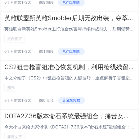
6个月前
(01-30)
868 阅读
#游戏攻略
英雄联盟新英雄Smolder后期无敌出装，夺萃之镰 纳什之牙混合伤害流玩法
英雄联盟新英雄Smolder主打混合伤害与持续作战能力，后期强势出装推荐“夺萃之镰+纳什之牙”核心组合：夺萃之镰提供法力续航、技能急速与普攻附加魔法伤害，完美适配Smolder频繁使用技能衔接平A的机制；纳什之牙则进一步提升攻速、法强与技能...
混合伤害
6个月前
(01-30)
801 阅读
#游戏攻略
CS2狙击枪盲狙准心恢复机制，利用枪线残留预判第二发子弹命中技巧
本文介绍了《CS2》中狙击枪盲狙的关键技巧，重点解析了盲狙后准心恢复的机制：开镜瞬间的准心位置受前一发子弹射击时的准心偏移、后坐力及屏幕抖动影响，系统会基于物理模型动态重置准心回弹路径，熟练玩家可利用枪线（即子弹实际飞行轨迹）在屏幕上的短暂...
预判
6个月前
(01-30)
860 阅读
#游戏攻略
DOTA27.36版本命石系统最强组合，痛苦女王闪烁无CD的碾压级搭配
今天小白来给大家谈谈《DOTA2》7.36版本“命石系统”最强组合：“痛苦女王”闪烁无CD的碾压级搭配。，以及对应的知识点，希望对大家有所帮助，不要忘了收藏本站呢今天给各位分享《DOTA2》7.36版本“命石系统”最强组合：“痛苦女王”闪烁...
痛苦女王