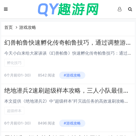
首页
游戏攻略
幻兽帕鲁快速孵化传奇帕鲁技巧，通过调整游戏内时间与特定食物组合可大幅缩短孵化等待
今天小白来给大家谈谈《幻兽帕鲁》快速孵化传奇帕鲁技巧：通过调整游戏内时间与特定食物组合可大幅缩短孵化等待。，以及对应的知识点，希望对大家有所帮助，不要忘了收藏本站呢今天给各位分享《幻兽帕鲁》快速孵化传奇帕鲁技巧：通过调整游戏内时间与特定食物...
孵化技巧
6个月前
(01-30)
8542 阅读
#游戏攻略
绝地潜兵2速刷超级样本攻略，三人小队最佳路线推荐，高效通关高难度歼灭战任务
本文提供《绝地潜兵2》中“超级样本”歼灭战任务的高效速刷攻略，聚焦三人小队协同作战，推荐最优路线：开局直取西北主样本点，途中清理关键敌方炮台与补给站；第二阶段分兵控制东西双侧高台，压制增援波次；最终集中火力速破核心样本容器，强调角色搭配（1...
超级样本
6个月前
(01-30)
8496 阅读
#游戏攻略