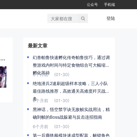
公众号
手机端
登陆
最新文章
庄园领主开局避免粮食危机技巧，优先升级浆果丛与狩猎小屋的精准时间节点
幻兽帕鲁快速孵化传奇帕鲁技巧，通过调
整游戏内时间与特定食物组合可大幅缩短
孵化等待
6个月前
(01-30)
绝地潜兵2速刷超级样本攻略，三人小队
最佳路线推荐，高效通关高难度歼灭战任
务
6个月前
(01-30)
黑神话，悟空禁字诀无敌帧实战用法，精
确到帧的Boss战躲避与反击连招指南
6个月前
(01-30)
第一后裔终极模块速成型配装，解锁角色