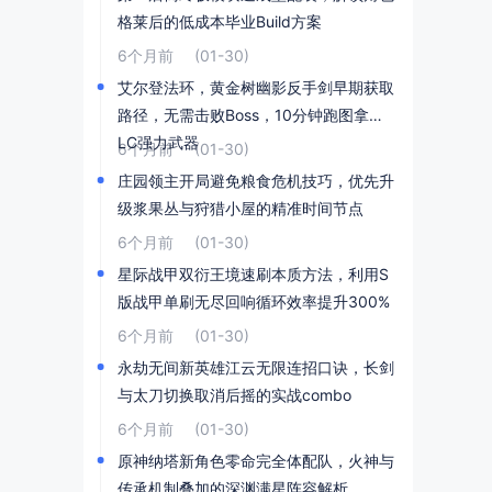
格莱后的低成本毕业Build方案
6个月前
(01-30)
艾尔登法环，黄金树幽影反手剑早期获取
路径，无需击败Boss，10分钟跑图拿到D
LC强力武器
6个月前
(01-30)
庄园领主开局避免粮食危机技巧，优先升
级浆果丛与狩猎小屋的精准时间节点
6个月前
(01-30)
星际战甲双衍王境速刷本质方法，利用S
版战甲单刷无尽回响循环效率提升300%
6个月前
(01-30)
永劫无间新英雄江云无限连招口诀，长剑
与太刀切换取消后摇的实战combo
6个月前
(01-30)
原神纳塔新角色零命完全体配队，火神与
传承机制叠加的深渊满星阵容解析