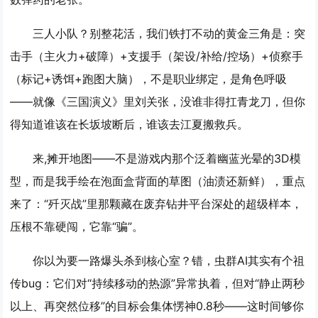
三人小队？别整花活，我们铁打不动的黄金三角是：
突
击手（主火力+破障）+支援手（架设/补给/控场）+侦察手
（标记+诱饵+跑图大脑）
，不是职业绑定，是角色呼吸
——就像《三国演义》里刘关张，没谁非得扛青龙刀，但你
得知道谁该在长坂坡断后，谁该去江夏搬救兵。
来,摊开地图——不是游戏内那个泛着幽蓝光晕的3D模
型，而是我手绘在泡面盒背面的草图（油渍还新鲜），重点
来了：
“歼灭战”里那颗藏在废弃钻井平台深处的超级样本，
压根不靠硬闯，它靠“骗”。
你以为要一路爆头杀到核心室？错，虫群AI其实有个祖
传bug：它们对“持续移动的热源”异常执着，但对“静止两秒
以上、再突然位移”的目标会集体愣神0.8秒——这时间够你