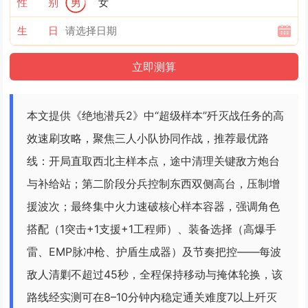
性 别
男
女
生 日
本文提供《绝地潜兵2》中“超级样本”歼灭战任务的高
效速刷攻略，聚焦三人小队协同作战，推荐最优路
线：开局直取西北主样本点，途中清理关键敌方炮台
与补给站；第二阶段分兵控制东西双侧高台，压制增
援波次；最终集中火力速破核心样本容器，强调角色
搭配（1突击+1支援+1工程师）、装备选择（高爆手
雷、EMP脉冲枪、护盾生成器）及节奏把控——每波
敌人清剿不超过45秒，全程保持移动与掩体轮换，该
路线经实测可在8–10分钟内稳定通关难度7以上歼灭