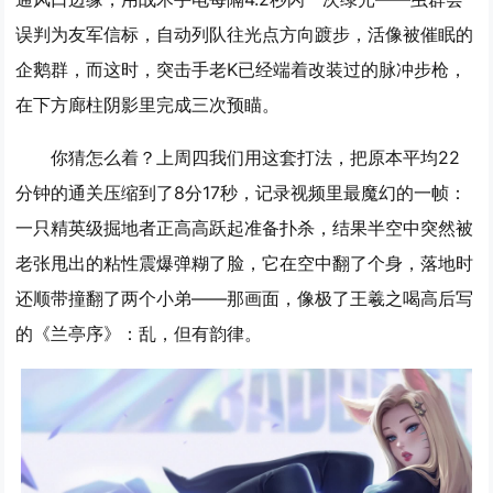
误判为友军信标，自动列队往光点方向踱步，活像被催眠的
企鹅群，而这时，突击手老K已经端着改装过的脉冲步枪，
在下方廊柱阴影里完成三次预瞄。
你猜怎么着？上周四我们用这套打法，把原本平均22
分钟的通关压缩到了
8分17秒
，记录视频里最魔幻的一帧：
一只精英级掘地者正高高跃起准备扑杀，结果半空中突然被
老张甩出的粘性震爆弹糊了脸，它在空中翻了个身，落地时
还顺带撞翻了两个小弟——那画面，像极了王羲之喝高后写
的《兰亭序》：乱，但有韵律。