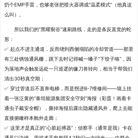
扔个EMP手雷，也够老张把喷火器调成“温柔模式”（他真这
么叫）。
所以我们的“黑曜裂谷”速刷路线，走的是条反直觉的蛇
形：
✅
起点不进主通道
，反而绕到西侧塌陷的冷却管道——那里
有三处锈蚀通风栅，跳下去时记得喊一嗓子“下饺子咯”，因
为落地声会触发远处一只巡逻的镰刀兽转向，相当于帮我们
清出30秒真空期；
✅ 穿过管道后不直奔电梯，而是拐进B-7维修间——墙上挂
着一张泛黄的“泰坦能源集团安全守则”海报（彩蛋！画着卡
通虫子戴安全帽），撕掉海报后露出隐藏通风井，爬上去能
直接俯瞰样本舱外走廊；
✅ 这里才是真正的“心脏起搏器”：侦察手（通常是我）卡在
通风口边缘，用战术手电每隔4.2秒闪一次绿光——虫群会