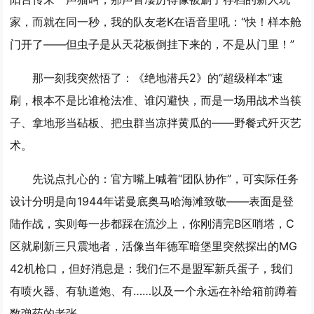
家，而就在同一秒，我的队友老K在语音里吼：“快！样本舱
门开了——但虫子是从天花板倒挂下来的，不是从门里！”
那一刻我突然悟了：《绝地潜兵2》的“超级样本”速
刷，根本不是比谁枪法准、谁闪避快，而是一场用战术当筷
子、拿地形当砧板、把虫群当凉拌黄瓜的——野餐式歼灭艺
术。
先说点扎心的：官方嘴上喊着“团队协作”，可实际任务
设计分明是向1944年诺曼底奥马哈海滩致敬——表面是登
陆作战，实则每一步都踩在流沙上，你刚清完B区哨塔，C
区就刷新三只震地者，活像当年德军暗堡里突然探出的MG
42机枪口，但好消息是：我们仨不是盟军新兵蛋子，我们
有喷火器、有轨道炮、有……以及一个永远在补给箱前蹲着
数弹药的老张。