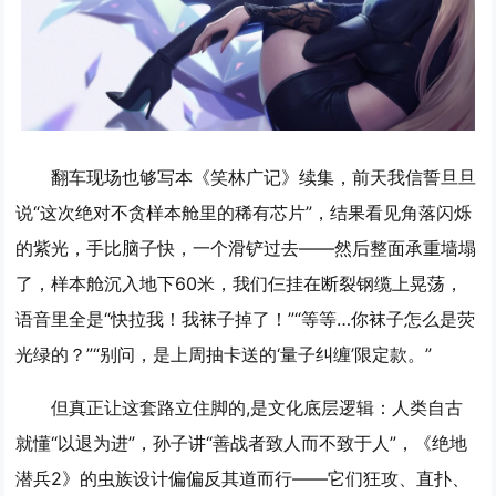
翻车现场也够写本《笑林广记》续集，前天我信誓旦旦
说“这次绝对不贪样本舱里的稀有芯片”，结果看见角落闪烁
的紫光，手比脑子快，一个滑铲过去——然后整面承重墙塌
了，样本舱沉入地下60米，我们仨挂在断裂钢缆上晃荡，
语音里全是“快拉我！我袜子掉了！”“等等…你袜子怎么是荧
光绿的？”“别问，是上周抽卡送的‘量子纠缠’限定款。”
但真正让这套路立住脚的,是文化底层逻辑：人类自古
就懂“以退为进”，孙子讲“善战者致人而不致于人”，《绝地
潜兵2》的虫族设计偏偏反其道而行——它们狂攻、直扑、