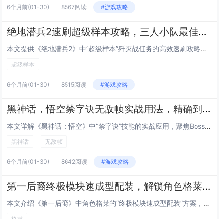
6个月前
(01-30)
8567阅读
#游戏攻略
绝地潜兵2速刷超级样本攻略，三人小队最佳路线推荐，高效通关高难度歼灭战任务
本文提供《绝地潜兵2》中“超级样本”歼灭战任务的高效速刷攻略，聚焦三人小队协同作战，推荐最优路线：开局直取西北主样本点，...
超级样本
6个月前
(01-30)
8515阅读
#游戏攻略
黑神话，悟空禁字诀无敌帧实战用法，精确到帧的Boss战躲避与反击连招指南
本文详解《黑神话：悟空》中“禁字诀”技能的实战应用，聚焦Boss战中的无敌帧机制，通过逐帧分析，指出禁字诀在释放瞬间（第...
黑神话
无敌帧
6个月前
(01-30)
8642阅读
#游戏攻略
第一后裔终极模块速成型配装，解锁角色格莱后的低成本毕业Build方案
本文介绍《第一后裔》中角色格莱的“终极模块速成型配装”方案，主打低成本、高效率达成毕业强度，该Build围绕格莱的高机动...
格莱