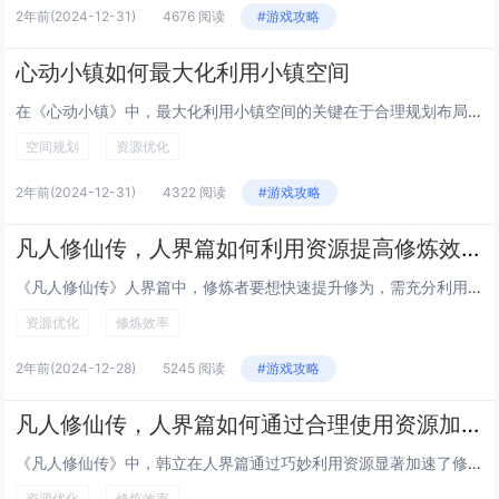
2年前
(2024-12-31)
4676 阅读
#游戏攻略
心动小镇如何最大化利用小镇空间
在《心动小镇》中，最大化利用小镇空间的关键在于合理规划布局和多功能区的结合。通过优化建筑摆放，确保住宅、商业和公共设施之间的高效连接，减少不必要的空地浪费。利用多层次设计，如地下停车场或屋顶花园，增加可用面积而不占用地面空间。引入季节性或临...
空间规划
资源优化
2年前
(2024-12-31)
4322 阅读
#游戏攻略
凡人修仙传，人界篇如何利用资源提高修炼效率，快速提升
《凡人修仙传》人界篇中，修炼者要想快速提升修为，需充分利用各类资源。灵石是最基础的修炼物资，可通过交易、打怪等方式获取。丹药能大幅提高修炼速度，尤其是高品质丹药，可弥补修炼瓶颈期的不足。功法的选择至关重要，高级功法不仅能提升修炼效率，还能避...
资源优化
修炼效率
2年前
(2024-12-28)
5245 阅读
#游戏攻略
凡人修仙传，人界篇如何通过合理使用资源加速修炼进度
《凡人修仙传》中，韩立在人界篇通过巧妙利用资源显著加速了修炼进度。他注重收集稀有灵草和矿石，用于炼制丹药和法宝，从而提升自身实力。他还善于结交各路修士，获取珍贵的修炼功法与秘籍。韩立善用洞府等特殊场所进行闭关修炼，借助天地灵气浓郁之地快速积...
资源优化
修炼效率