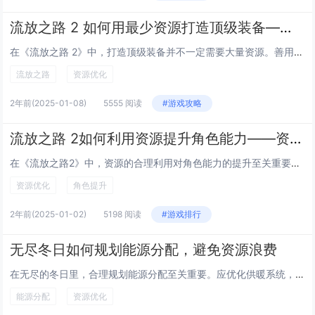
流放之路 2 如何用最少资源打造顶级装备——省钱技巧分享
在《流放之路 2》中，打造顶级装备并不一定需要大量资源。善用低级地图和怪物词缀，通过刷取特定区域的怪物获取稀有材料。利用拍卖行寻找性价比高的装备和材料，避免高价购买热门物品。合理规划技能树点数，专注于核心技能提升，减少不必要的分支加点。多关...
流放之路
资源优化
2年前
(2025-01-08)
5555 阅读
#游戏攻略
流放之路 2如何利用资源提升角色能力——资源优化使用技巧
在《流放之路2》中，资源的合理利用对角色能力的提升至关重要。玩家应优先获取并分配高价值的通货道具，如“混沌石”和“化石”，以优化装备打造。通过精准使用“升华货币”和“技能宝石经验书”，可有效提升角色属性与技能等级。合理规划地图碎片和异界图鉴...
资源优化
角色提升
2年前
(2025-01-02)
5198 阅读
#游戏排行
无尽冬日如何规划能源分配，避免资源浪费
在无尽的冬日里，合理规划能源分配至关重要。应优化供暖系统，确保热量高效传递，减少不必要的能量损耗。采用智能温控设备，根据实际需求调节温度，避免过度加热。推广可再生能源的使用，如太阳能和风能，减轻对传统能源的依赖。加强建筑保温措施，减少热量散...
能源分配
资源优化