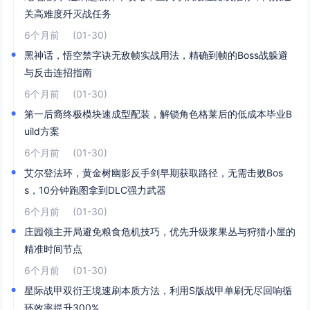
关高难度歼灭战任务
6个月前
(01-30)
黑神话，悟空禁字诀无敌帧实战用法，精确到帧的Boss战躲避
与反击连招指南
6个月前
(01-30)
第一后裔终极模块速成型配装，解锁角色格莱后的低成本毕业B
uild方案
6个月前
(01-30)
艾尔登法环，黄金树幽影反手剑早期获取路径，无需击败Bos
s，10分钟跑图拿到DLC强力武器
6个月前
(01-30)
庄园领主开局避免粮食危机技巧，优先升级浆果丛与狩猎小屋的
精准时间节点
6个月前
(01-30)
星际战甲双衍王境速刷本质方法，利用S版战甲单刷无尽回响循
环效率提升300%