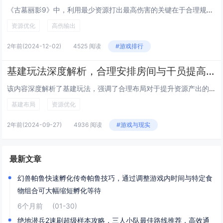
《古墓丽影9》中，利用最少资源打出最高伤害的关键在于合理规划装备与技能、精准控制敌人数量和位置。通过选择适合的难度，使用近战武器节省弹药，同时利用环境优势设置陷阱或进行伏击。游戏中，劳拉的技能树可以着重发展生存和探索分支，以提高资源收集效率...
资源优化
高伤输出
2年前
(2024-12-02)
4525 阅读
#游戏排行
基建玩法深度解析，合理安排房间与干员提高资源产出
该内容深度解析了基建玩法，强调了合理布局对于提升资源产出的重要性。玩家需根据房间的功能和特性进行规划，利用干员的技能特长来提高生产效率。通过优化配置，不仅能够增加物资产量，还能加速任务完成，从而更好地支持游戏中的其他活动。良好的基建布局与干...
基建布局
资源优化
2年前
(2024-09-27)
4936 阅读
#游戏与现实
最新文章
幻兽帕鲁快速孵化传奇帕鲁技巧，通过调整游戏内时间与特定食
物组合可大幅缩短孵化等待
6个月前
(01-30)
绝地潜兵2速刷超级样本攻略，三人小队最佳路线推荐，高效通