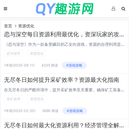
首页
资源优化
恋与深空每日资源利用最优化，资深玩家的攻略秘籍
《恋与深空》作为一款备受瞩目的乙女向游戏，资源的合理利用是玩家提升角色实力和游戏体验的关键。资深玩家总结出的每日资源优化攻略，主要集中在任务规划、体力分配与道具使用上。优先完成高回报活动，如限时副本或双倍掉落时段的任务，能最大化资源收益。建...
恋与深空
资源优化
1年前
(2025-06-11)
4235 阅读
#游戏攻略
无尽冬日如何提升采矿效率？资源最大化指南
在无尽冬日的严酷环境中，提升采矿效率至关重要。确保矿工装备适合寒冷天气，使用保暖且轻便的防护服，以维持工作效率。优化采矿路径，选择最短、最安全的路线，减少能量消耗。采用先进的钻探技术与自动化设备，提高挖掘速度和精准度。合理安排工作时间，避开...
采矿效率
资源优化
1年前
(2025-02-20)
5690 阅读
#游戏攻略
无尽冬日如何最大化资源利用？经济管理全解析