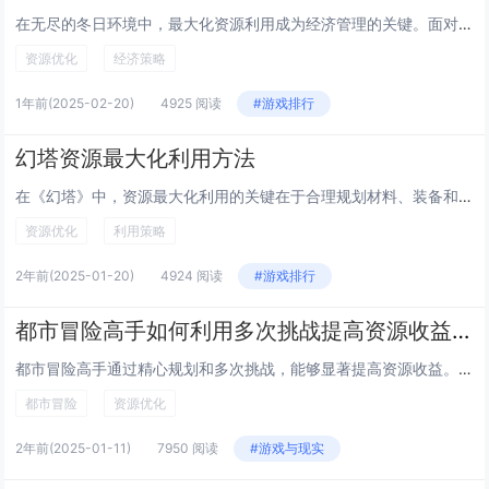
在无尽的冬日环境中，最大化资源利用成为经济管理的关键。面对严寒与资源匮乏，首要任务是优化能源分配，确保供暖和基础生活需求。通过技术创新提升资源利用率，如采用高效的保温材料和节能设备。农业方面，温室种植和储存技术能延长作物生长期，保障食物供应...
资源优化
经济策略
1年前
(2025-02-20)
4925 阅读
#游戏排行
幻塔资源最大化利用方法
在《幻塔》中，资源最大化利用的关键在于合理规划材料、装备和货币的使用。优先升级主武器和核心装备，确保战斗力稳步提升。关注每日任务和活动奖励，积累稀有材料如赤核、金核等，用于抽取高品质武器或拓荒者。分解多余装备获取基础材料，优化合成路线，减少...
资源优化
利用策略
2年前
(2025-01-20)
4924 阅读
#游戏排行
都市冒险高手如何利用多次挑战提高资源收益，挑战资源最大化
都市冒险高手通过精心规划和多次挑战，能够显著提高资源收益。他们深入研究每次挑战的规则与奖励机制，确保每次都选择最优路径。利用累积的经验和技能，在不同场景中灵活应对，减少失败几率。他们会合理分配时间和精力，专注于高回报的任务。通过不断积累资源...
都市冒险
资源优化
2年前
(2025-01-11)
7950 阅读
#游戏与现实