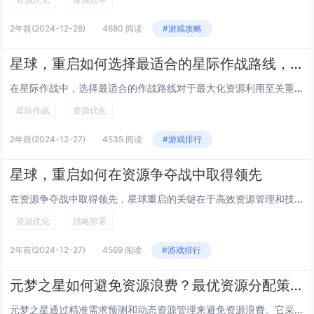
2年前
(2024-12-28)
4680 阅读
#游戏攻略
星球，重启如何选择最适合的星际作战路线，最大化资源
在星际作战中，选择最适合的作战路线对于最大化资源利用至关重要。需要评估各个星球的战略价值，包括资源丰富度、地理位置及防御设施。通过分析敌方势力分布与己方舰队配置，规划出既能规避高风险区域又能确保补给线安全的航线。运用先进的导航技术与情报系统...
星际作战
资源优化
2年前
(2024-12-27)
4535 阅读
#游戏排行
星球，重启如何在资源争夺战中取得领先
在资源争夺战中取得领先，星球重启的关键在于高效资源管理和技术创新。需建立多样化的资源采集系统，确保能源、矿物等基础资源的稳定供应。通过研发先进的科技，提升资源利用率，减少浪费。优化基础设施建设，提高生产效率。与其他势力或玩家合作，形成战略联...
资源优化
战略部署
2年前
(2024-12-27)
4569 阅读
#游戏排行
元梦之星如何避免资源浪费？最优资源分配策略
元梦之星通过精准需求预测和动态资源管理来避免资源浪费。它采用先进的算法模型，对用户需求进行实时分析，确保资源按需分配，减少闲置。实施灵活的调度机制，根据任务优先级和实际运行情况调整资源分配，提高资源利用率。定期优化资源配置策略，结合历史数据...