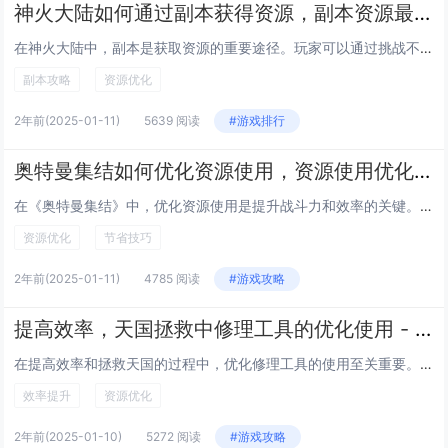
神火大陆如何通过副本获得资源，副本资源最大化获取
在神火大陆中，副本是获取资源的重要途径。玩家可以通过挑战不同等级和类型的副本获得装备、材料、金币等珍贵资源。为了最大化副本资源的获取，首先应选择适合自己实力的副本，避免过难或过易。组队通关能提高效率，队友间技能搭配得当可更快击败敌人，减少耗...
副本攻略
资源优化
2年前
(2025-01-11)
5639 阅读
#游戏排行
奥特曼集结如何优化资源使用，资源使用优化与节省技巧
在《奥特曼集结》中，优化资源使用是提升战斗力和效率的关键。合理分配能量水晶至关重要，优先强化主力奥特曼，确保他们在战斗中的表现最大化。通过每日任务和活动获取的道具应有针对性地使用，避免浪费在低效或不必要的升级上。定期清理库存，将多余的材料用...
资源优化
节省技巧
2年前
(2025-01-11)
4785 阅读
#游戏攻略
提高效率，天国拯救中修理工具的优化使用 - 合理分配修理资源，延长装备寿命
在提高效率和拯救天国的过程中，优化修理工具的使用至关重要。通过合理分配修理资源，可以确保每个环节都得到最有效的支持，避免资源浪费。具体措施包括定期检查和维护装备，及时发现并解决问题，从而延长其使用寿命。根据实际需求调配工具和人力，确保关键任...
效率提升
资源优化
2年前
(2025-01-10)
5272 阅读
#游戏攻略