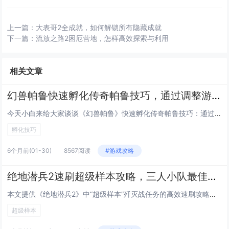
上一篇：
大表哥2全成就，如何解锁所有隐藏成就
下一篇：
流放之路2困厄营地，怎样高效探索与利用
相关文章
幻兽帕鲁快速孵化传奇帕鲁技巧，通过调整游戏内时间与特定食物组合可大幅缩短孵化等待
今天小白来给大家谈谈《幻兽帕鲁》快速孵化传奇帕鲁技巧：通过调整游戏内时间与特定食物组合可大幅缩短孵化等待。，以及对应的知...
孵化技巧
6个月前
(01-30)
8567阅读
#游戏攻略
绝地潜兵2速刷超级样本攻略，三人小队最佳路线推荐，高效通关高难度歼灭战任务
本文提供《绝地潜兵2》中“超级样本”歼灭战任务的高效速刷攻略，聚焦三人小队协同作战，推荐最优路线：开局直取西北主样本点，...
超级样本