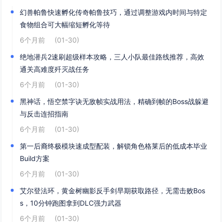
幻兽帕鲁快速孵化传奇帕鲁技巧，通过调整游戏内时间与特定
食物组合可大幅缩短孵化等待
6个月前
(01-30)
绝地潜兵2速刷超级样本攻略，三人小队最佳路线推荐，高效
通关高难度歼灭战任务
6个月前
(01-30)
黑神话，悟空禁字诀无敌帧实战用法，精确到帧的Boss战躲避
与反击连招指南
6个月前
(01-30)
第一后裔终极模块速成型配装，解锁角色格莱后的低成本毕业
Build方案
6个月前
(01-30)
艾尔登法环，黄金树幽影反手剑早期获取路径，无需击败Bos
s，10分钟跑图拿到DLC强力武器
6个月前
(01-30)