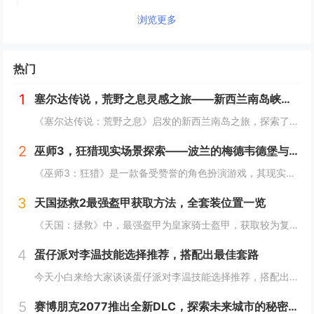
浏览更多
热门
1
塞尔达传说，荒野之息灵感之旅——新西兰南岛峡湾探秘与荒野生存体验
《塞尔达传说：荒野之息》启发的新西兰南岛之旅，探索了其壮丽的自然风光与荒野生存体验。在峡湾国家公园，你将亲历游戏般的奇妙景色，从镜面般的湖泊、雄伟的山脉到神秘的森林，每一处都仿佛是游戏中的场景再现。你可以参与野外生存活动，学习采集、搭建庇护...
2
巫师3，狂猎现实场景探索——波兰的梅德韦德堡与温特堡城堡的奇幻之旅
《巫师3：狂猎》是一款备受赞誉的角色扮演游戏，其现实中的灵感来源之一是波兰的梅德韦德堡和温特堡城堡。这两处地点以其独特的中世纪建筑风格和壮丽的自然风光，为游戏营造了奇幻而真实的背景。梅德韦德堡位于波兰南部，拥有悠久的历史和神秘氛围；而温特堡...
3
天国拯救2最强盔甲获取方法，全套装位置一览
《天国：拯救》中，最强盔甲为皇家骑士盔甲，获取较为复杂。首先需完成“皇家侍卫”任务线，帮助亨利成为国王的私人护卫。之后，在王宫内找到盔甲的具体位置，通常藏于密室或特定房间。完成相关任务后，玩家可获得这套顶级装备，大幅提升防御力和战斗能力。游...
4
蛋仔派对李温技能选择推荐，搭配出最佳套路
今天小白来给大家谈谈蛋仔派对李温技能选择推荐，搭配出最佳套路，以及蛋仔派对攻略对应的知识点，希望对大家有所帮助，不要忘了收藏本站呢今天给各位分享蛋仔派对李温技能选择推荐，搭配出最佳套路的知识，其中也会对蛋仔派对攻略进行解释，如果能碰巧解决你...
5
赛博朋克2077推出全新DLC，探索未来城市的秘密和新任务