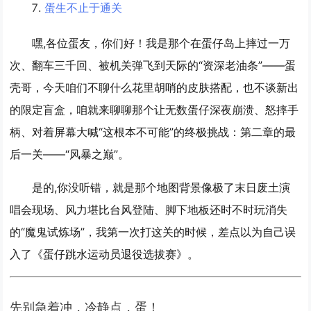
蛋生不止于通关
嘿,各位蛋友，你们好！我是那个在蛋仔岛上摔过一万
次、翻车三千回、被机关弹飞到天际的“资深老油条”——蛋
壳哥，今天咱们不聊什么花里胡哨的皮肤搭配，也不谈新出
的限定盲盒，咱就来聊聊那个让无数蛋仔深夜崩溃、怒摔手
柄、对着屏幕大喊“这根本不可能”的终极挑战：
第二章的最
后一关——“风暴之巅”。
是的,你没听错，就是那个地图背景像极了末日废土演
唱会现场、风力堪比台风登陆、脚下地板还时不时玩消失
的“魔鬼试炼场”，我第一次打这关的时候，差点以为自己误
入了《蛋仔跳水运动员退役选拔赛》。
先别急着冲，冷静点，蛋！