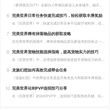
《赛博朋克2077》全新DLC带领玩家深入未来城市，揭示隐藏的秘密并开启一系列新任务。在这一扩展内容中，玩家将有机会探索更多未知区域，体验丰富多彩的剧情，与全新角色互动，进一步丰富游戏世界的沉浸感与可玩性。今天小白来给大家谈谈《赛博朋克20...
6
完美世界日常任务快速完成技巧，轻松获取丰厚奖励
在《完美世界》中，快速完成日常任务不仅能节省时间，还能确保玩家获得丰厚的奖励。合理规划任务路线，优先选择高经验值和金币奖励的任务。利用双倍经验时间进行任务，可以事半功倍。组队完成任务效率更高，特别是对于需要击败强大敌人的任务。不要忘记使用游...
7
完美世界稀有掉落物品的获取攻略
在完美世界的游戏中，稀有掉落物品是玩家追求的目标之一。这些物品通常只能通过特定的活动、副本或怪物获得，且掉落率极低。为了提高获取几率，玩家可以组队参与高难度副本，多次挑战以增加机会；参加限时活动，如节日庆典和特殊任务，这些活动往往会有额外奖...
8
完美世界宠物技能选择指南，提高宠物实力的技巧
在《完美世界》中，合理选择宠物技能是提升宠物实力的关键。优先考虑增强宠物基础属性的技能，如攻击、防御和生命值。根据宠物类型和定位，选择合适的主动或被动技能，如控制、辅助或输出技能。利用宠物技能书升级技能等级，以及通过宠物合成功能优化技能组合...
9
龙族幻想如何高效完成帮会任务
《龙族幻想》中的帮会任务是提升角色实力和获得丰厚奖励的重要途径。要高效完成帮会任务，首先需要合理安排时间，选择高效率的任务组合，如组队完成副本或集体参与帮会活动。利用好帮会资源，如经验药水、加速道具等，可以显著提高任务完成速度。积极与帮会成...
10
完美世界论剑PVP连招技巧分享
在《完美世界》的论剑PVP中，连招技巧是取胜的关键。玩家需熟练掌握角色技能的释放顺序与时机，利用控制技能打断对手的攻击节奏，同时保持自身技能的连贯性。合理利用地形和位移技能，可以有效躲避敌方攻击，创造反击机会。了解并针对不同职业的特点制定策...