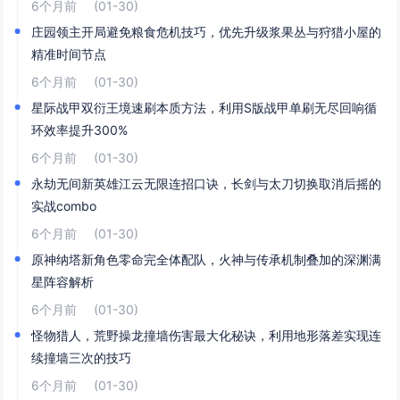
6个月前
(01-30)
庄园领主开局避免粮食危机技巧，优先升级浆果丛与狩猎小屋的
精准时间节点
6个月前
(01-30)
星际战甲双衍王境速刷本质方法，利用S版战甲单刷无尽回响循
环效率提升300%
6个月前
(01-30)
永劫无间新英雄江云无限连招口诀，长剑与太刀切换取消后摇的
实战combo
6个月前
(01-30)
原神纳塔新角色零命完全体配队，火神与传承机制叠加的深渊满
星阵容解析
6个月前
(01-30)
怪物猎人，荒野操龙撞墙伤害最大化秘诀，利用地形落差实现连
续撞墙三次的技巧
6个月前
(01-30)