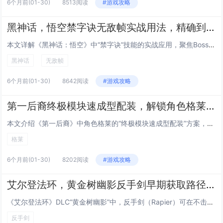
6个月前
(01-30)
8513阅读
#游戏攻略
黑神话，悟空禁字诀无敌帧实战用法，精确到帧的Boss战躲避与反击连招指南
本文详解《黑神话：悟空》中“禁字诀”技能的实战应用，聚焦Boss战中的无敌帧机制，通过逐帧分析，指出禁字诀在释放瞬间（第...
黑神话
无敌帧
6个月前
(01-30)
8642阅读
#游戏攻略
第一后裔终极模块速成型配装，解锁角色格莱后的低成本毕业Build方案
本文介绍《第一后裔》中角色格莱的“终极模块速成型配装”方案，主打低成本、高效率达成毕业强度，该Build围绕格莱的高机动...
格莱
6个月前
(01-30)
8202阅读
#游戏攻略
艾尔登法环，黄金树幽影反手剑早期获取路径，无需击败Boss，10分钟跑图拿到DLC强力武器
《艾尔登法环》DLC“黄金树幽影”中，反手剑（Rapier）可在不击败任何Boss的前提下，通过约10分钟的高效跑图流程...
反手剑