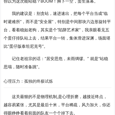
你以为这次能站稳？BOOM！脚下一空，蛋生落幕。
我的建议是：
别贪站，速进速出
，把每个平台当成“临
时避难所”，而不是“安全屋”，特别是中间那块六边形旋转平
台，看着稳如老狗，其实是个“陷阱艺术家”，我亲眼看见五
个蛋仔排队站上去，结果平台一转，集体滑进深渊，场面堪
比“蛋仔版泰坦尼克号”。
记住老祖宗的话：“居安思危，未雨绸缪。” 就是“站稳
思塌，随时准备跳”。
心理压力：孤独的终极试炼
这关最狠的不是物理机制,是
心理折磨
，越接近终点，
越容易紧张，尤其是最后十米，平台稀疏，风力加大，你还
得眼睁睁看着前面的队友一个个掉下去。