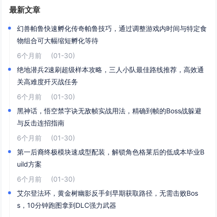
最新文章
幻兽帕鲁快速孵化传奇帕鲁技巧，通过调整游戏内时间与特定食
物组合可大幅缩短孵化等待
6个月前
(01-30)
绝地潜兵2速刷超级样本攻略，三人小队最佳路线推荐，高效通
关高难度歼灭战任务
6个月前
(01-30)
黑神话，悟空禁字诀无敌帧实战用法，精确到帧的Boss战躲避
与反击连招指南
6个月前
(01-30)
第一后裔终极模块速成型配装，解锁角色格莱后的低成本毕业B
uild方案
6个月前
(01-30)
艾尔登法环，黄金树幽影反手剑早期获取路径，无需击败Bos
s，10分钟跑图拿到DLC强力武器