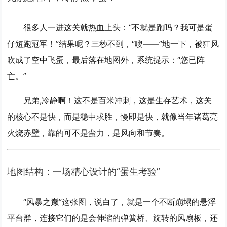
很多人一进这关就热血上头：“不就是跑吗？我可是蛋
仔短跑冠军！”结果呢？三秒不到，“嗖——”地一下，被狂风
吹成了空中飞蛋，最后落在地图外，系统提示：“您已阵
亡。”
兄弟,冷静啊！这不是百米冲刺，这是
生存艺术
，这关
的核心不是快，而是
稳中求胜，慢即是快
，就像当年诸葛亮
火烧赤壁，靠的可不是蛮力，是风向和节奏。
地图结构：一场精心设计的“蛋生考验”
“风暴之巅”这张图，说白了，就是一个不断崩塌的悬浮
平台群，连接它们的是会伸缩的弹簧桥、旋转的风扇板，还