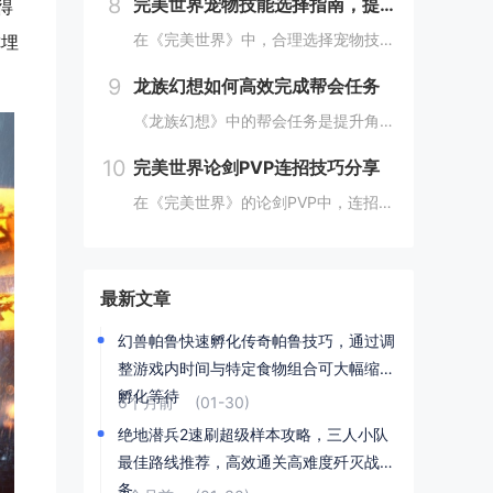
8
完美世界宠物技能选择指南，提高宠物实力的技巧
得
在《完美世界》中，合理选择宠物技能是提升宠物实力的关键。优先考虑增强宠物基础属性的技能，如攻击、防御和生命值。根据宠物类型和定位，选择合适的主动或被动技能，如控制、辅助或输出技能。利用宠物技能书升级技能等级，以及通过宠物合成功能优化技能组合...
你埋
9
龙族幻想如何高效完成帮会任务
《龙族幻想》中的帮会任务是提升角色实力和获得丰厚奖励的重要途径。要高效完成帮会任务，首先需要合理安排时间，选择高效率的任务组合，如组队完成副本或集体参与帮会活动。利用好帮会资源，如经验药水、加速道具等，可以显著提高任务完成速度。积极与帮会成...
10
完美世界论剑PVP连招技巧分享
在《完美世界》的论剑PVP中，连招技巧是取胜的关键。玩家需熟练掌握角色技能的释放顺序与时机，利用控制技能打断对手的攻击节奏，同时保持自身技能的连贯性。合理利用地形和位移技能，可以有效躲避敌方攻击，创造反击机会。了解并针对不同职业的特点制定策...
最新文章
幻兽帕鲁快速孵化传奇帕鲁技巧，通过调
整游戏内时间与特定食物组合可大幅缩短
孵化等待
6个月前
(01-30)
绝地潜兵2速刷超级样本攻略，三人小队
最佳路线推荐，高效通关高难度歼灭战任
务