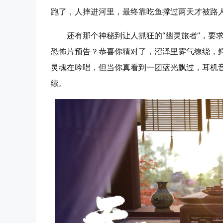
跑了，人摔进河里，最终靠吃鱼撑过两天才被路人
还有那个神秘到让人抓狂的“幽灵旅者”，要
恐怖片预告？恭喜你猜对了，沼泽里雾气缭绕，
灵魂在吟唱，但当你真看到一团蓝光飘过，耳机
续。