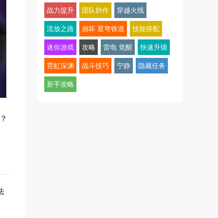
战力提升
团队协作
穿越火线
流放之路
崩坏 星穹铁道
技能搭配
迷你游戏
攻略
雷电 觉醒
快速升级
霓虹深渊
战斗技巧
宁静
隐藏任务
新手攻略
？？
法