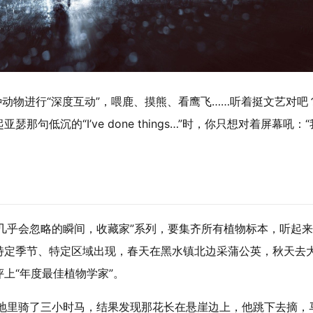
种动物进行“深度互动”，喂鹿、摸熊、看鹰飞……听着挺文艺对吧
低沉的“I’ve done things…”时，你只想对着屏幕吼：“
几乎会忽略的瞬间，收藏家”系列，要集齐所有植物标本，听起
特定季节、特定区域出现，春天在黑水镇北边采蒲公英，秋天去
上“年度最佳植物学家”。
雪地里骑了三小时马，结果发现那花长在悬崖边上，他跳下去摘，