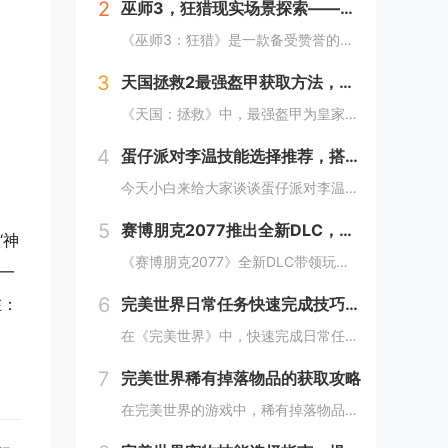
2
巫师3，狂猎现实场景探索——波兰的梅德韦德堡与温特堡城堡的奇幻之旅
《巫师3：狂猎》是一款备受赞誉的角色扮演游戏，其现实中的灵感来源之一是波兰的梅德韦德堡和温特堡城堡。这两处地点以其独特的中世纪建筑风格和壮丽的自然风光，为游戏营造了奇幻而真实的背景。梅德韦德堡位于波兰南部，拥有悠久的历史和神秘氛围；而温特堡...
3
天国拯救2最强盔甲获取方法，全套装位置一览
《天国：拯救》中，最强盔甲为皇家骑士盔甲，获取较为复杂。首先需完成“皇家侍卫”任务线，帮助亨利成为国王的私人护卫。之后，在王宫内找到盔甲的具体位置，通常藏于密室或特定房间。完成相关任务后，玩家可获得这套顶级装备，大幅提升防御力和战斗能力。游...
4
蛋仔派对李温技能选择推荐，搭配出最佳套路
今天小白来给大家谈谈蛋仔派对李温技能选择推荐，搭配出最佳套路，以及蛋仔派对攻略对应的知识点，希望对大家有所帮助，不要忘了收藏本站呢今天给各位分享蛋仔派对李温技能选择推荐，搭配出最佳套路的知识，其中也会对蛋仔派对攻略进行解释，如果能碰巧解决你...
5
赛博朋克2077推出全新DLC，探索未来城市的秘密和新任务
‘神
《赛博朋克2077》全新DLC带领玩家深入未来城市，揭示隐藏的秘密并开启一系列新任务。在这一扩展内容中，玩家将有机会探索更多未知区域，体验丰富多彩的剧情，与全新角色互动，进一步丰富游戏世界的沉浸感与可玩性。今天小白来给大家谈谈《赛博朋克20...
一
6
在：
完美世界日常任务快速完成技巧，轻松获取丰厚奖励
在《完美世界》中，快速完成日常任务不仅能节省时间，还能确保玩家获得丰厚的奖励。合理规划任务路线，优先选择高经验值和金币奖励的任务。利用双倍经验时间进行任务，可以事半功倍。组队完成任务效率更高，特别是对于需要击败强大敌人的任务。不要忘记使用游...
7
完美世界稀有掉落物品的获取攻略
在完美世界的游戏中，稀有掉落物品是玩家追求的目标之一。这些物品通常只能通过特定的活动、副本或怪物获得，且掉落率极低。为了提高获取几率，玩家可以组队参与高难度副本，多次挑战以增加机会；参加限时活动，如节日庆典和特殊任务，这些活动往往会有额外奖...