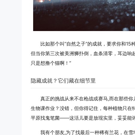
比如那个叫“自然之子”的成就，要求你和15
但当你第三次被美洲狮扑倒，血条清零，耳边响起亚瑟那句
只是想撸个猫啊！”
隐藏成就？它们藏在细节里
真正的挑战从来不在枪战或赛马,而在那些你
生物课作业？没错，但你得记住，每种植物只在
平原找鬼笔菌——这活儿要是放现实里，妥妥能评
我有个朋友,为了找最后一种稀有兰花，在