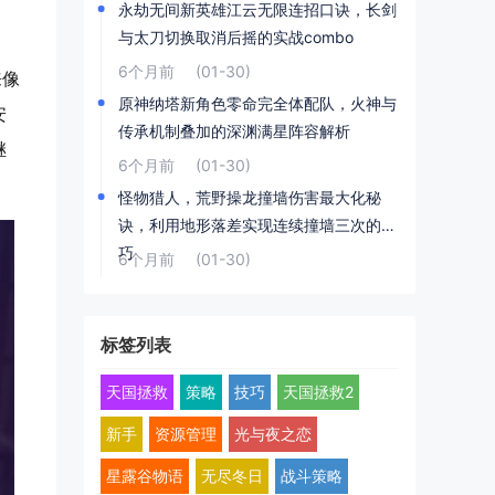
永劫无间新英雄江云无限连招口诀，长剑
与太刀切换取消后摇的实战combo
6个月前
(01-30)
来像
原神纳塔新角色零命完全体配队，火神与
安
传承机制叠加的深渊满星阵容解析
继
6个月前
(01-30)
怪物猎人，荒野操龙撞墙伤害最大化秘
诀，利用地形落差实现连续撞墙三次的技
巧
6个月前
(01-30)
标签列表
天国拯救
策略
技巧
天国拯救2
新手
资源管理
光与夜之恋
星露谷物语
无尽冬日
战斗策略