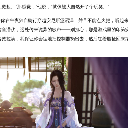
救起。“那感觉，”他说，“就像被大自然开了个玩笑。”
求你在午夜独自骑行穿越安尼斯堡沼泽，并且不能点火把，听起
鳄鱼潜伏，远处传来诡异的歌声——别担心，那是游戏里的印第
音效拉满，我保证你会猛地把控制器扔出去，然后红着脸捡回来