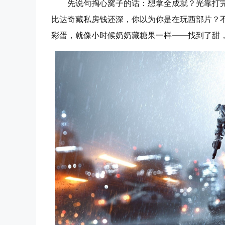
先说句掏心窝子的话：想拿全成就？光靠打完
比达奇藏私房钱还深，你以为你是在玩西部片？不
彩蛋，就像小时候奶奶藏糖果一样——找到了甜