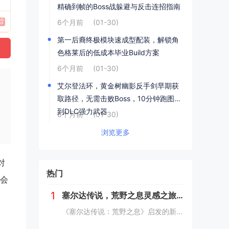
精确到帧的Boss战躲避与反击连招指南
6个月前
(01-30)
第一后裔终极模块速成型配装，解锁角
色格莱后的低成本毕业Build方案
6个月前
(01-30)
艾尔登法环，黄金树幽影反手剑早期获
取路径，无需击败Boss，10分钟跑图拿
到DLC强力武器
6个月前
(01-30)
浏览更多
对
热门
也会
1
塞尔达传说，荒野之息灵感之旅——新西兰南岛峡湾探秘与荒野生存体验
《塞尔达传说：荒野之息》启发的新西兰南岛之旅，探索了其壮丽的自然风光与荒野生存体验。在峡湾国家公园，你将亲历游戏般的奇妙景色，从镜面般的湖泊、雄伟的山脉到神秘的森林，每一处都仿佛是游戏中的场景再现。你可以参与野外生存活动，学习采集、搭建庇护...