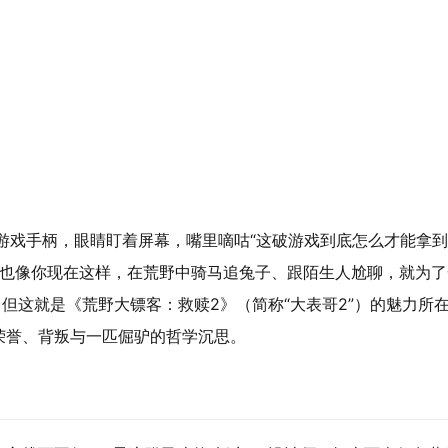
游戏手柄，眼睛盯着屏幕，嘴里嘀咕“这破游戏到底怎么才能拿到
经也像你现在这样，在荒野中骑马追兔子、跟陌生人尬聊，就为了
但这就是《荒野大镖客：救赎2》（简称“大表哥2”）的魅力所
荣誉、背叛与一匹倔驴的哲学沉思。