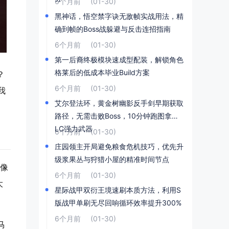
6个月前
(01-30)
黑神话，悟空禁字诀无敌帧实战用法，精
确到帧的Boss战躲避与反击连招指南
6个月前
(01-30)
第一后裔终极模块速成型配装，解锁角色
格莱后的低成本毕业Build方案
？
6个月前
(01-30)
我
艾尔登法环，黄金树幽影反手剑早期获取
路径，无需击败Boss，10分钟跑图拿到D
LC强力武器
6个月前
(01-30)
庄园领主开局避免粮食危机技巧，优先升
级浆果丛与狩猎小屋的精准时间节点
来像
6个月前
(01-30)
大
星际战甲双衍王境速刷本质方法，利用S
版战甲单刷无尽回响循环效率提升300%
6个月前
(01-30)
马