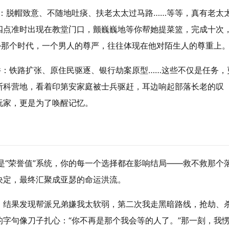
：脱帽致意、不随地吐痰、扶老太太过马路……等等，真有老太
四点准时出现在教堂门口，颤巍巍地等你帮她提菜篮，完成十次
—那个时代，一个男人的尊严，往往体现在他对陌生人的尊重上
件：铁路扩张、原住民驱逐、银行劫案原型……这些不仅是任务，
斯科营地，看着印第安家庭被士兵驱赶，耳边响起部落长老的叹
玩家，更是为了唤醒记忆。
是“荣誉值”系统，你的每一个选择都在影响结局——救不救那个
决定，最终汇聚成亚瑟的命运洪流。
”，结果发现帮派兄弟嫌我太软弱，第二次我走黑暗路线，抢劫、
字句像刀子扎心：“你不再是那个我会等的人了。”那一刻，我