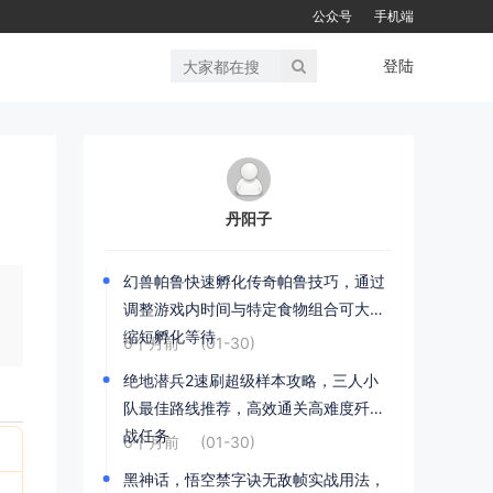
公众号
手机端
登陆
丹阳子
幻兽帕鲁快速孵化传奇帕鲁技巧，通过
调整游戏内时间与特定食物组合可大幅
缩短孵化等待
6个月前
(01-30)
绝地潜兵2速刷超级样本攻略，三人小
队最佳路线推荐，高效通关高难度歼灭
战任务
6个月前
(01-30)
黑神话，悟空禁字诀无敌帧实战用法，