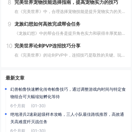
8
完美世界宠物技能选择指南，提高宠物实力的技巧
在《完美世界》中，合理选择宠物技能是提升宠物实力的关键。优先考虑增强宠物基础属性的技能，如攻击、防御和生命值。根据宠物类型和定位，选择合适的主动或被动技能，如控制、辅助或输出技能。利用宠物技能书升级技能等级，以及通过宠物合成功能优化技能组合...
9
龙族幻想如何高效完成帮会任务
《龙族幻想》中的帮会任务是提升角色实力和获得丰厚奖励的重要途径。要高效完成帮会任务，首先需要合理安排时间，选择高效率的任务组合，如组队完成副本或集体参与帮会活动。利用好帮会资源，如经验药水、加速道具等，可以显著提高任务完成速度。积极与帮会成...
10
完美世界论剑PVP连招技巧分享
在《完美世界》的论剑PVP中，连招技巧是取胜的关键。玩家需熟练掌握角色技能的释放顺序与时机，利用控制技能打断对手的攻击节奏，同时保持自身技能的连贯性。合理利用地形和位移技能，可以有效躲避敌方攻击，创造反击机会。了解并针对不同职业的特点制定策...
最新文章
幻兽帕鲁快速孵化传奇帕鲁技巧，通过调整游戏内时间与特定食
物组合可大幅缩短孵化等待
6个月前
(01-30)
绝地潜兵2速刷超级样本攻略，三人小队最佳路线推荐，高效通
关高难度歼灭战任务
6个月前
(01-30)