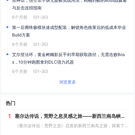
黑神话，悟空禁字诀无敌帧实战用法，精确到帧的Boss战躲避
与反击连招指南
6个月前
(01-30)
第一后裔终极模块速成型配装，解锁角色格莱后的低成本毕业
Build方案
6个月前
(01-30)
艾尔登法环，黄金树幽影反手剑早期获取路径，无需击败Bos
s，10分钟跑图拿到DLC强力武器
6个月前
(01-30)
浏览更多
热门
1
塞尔达传说，荒野之息灵感之旅——新西兰南岛峡湾探秘与荒野生存体验
《塞尔达传说：荒野之息》启发的新西兰南岛之旅，探索了其壮丽的自然风光与荒野生存体验。在峡湾国家公园，你将亲历游戏般的奇妙景色，从镜面般的湖泊、雄伟的山脉到神秘的森林，每一处都仿佛是游戏中的场景再现。你可以参与野外生存活动，学习采集、搭建庇护...