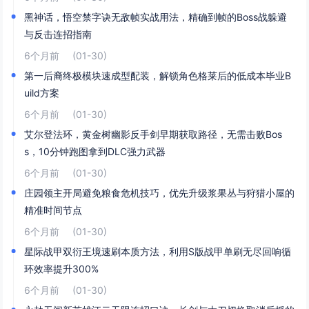
黑神话，悟空禁字诀无敌帧实战用法，精确到帧的Boss战躲避
与反击连招指南
6个月前
(01-30)
第一后裔终极模块速成型配装，解锁角色格莱后的低成本毕业B
uild方案
6个月前
(01-30)
艾尔登法环，黄金树幽影反手剑早期获取路径，无需击败Bos
s，10分钟跑图拿到DLC强力武器
6个月前
(01-30)
庄园领主开局避免粮食危机技巧，优先升级浆果丛与狩猎小屋的
精准时间节点
6个月前
(01-30)
星际战甲双衍王境速刷本质方法，利用S版战甲单刷无尽回响循
环效率提升300%
6个月前
(01-30)