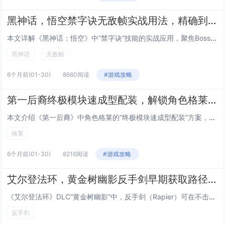
黑神话，悟空禁字诀无敌帧实战用法，精确到帧的Boss战躲避与反击连招指南
本文详解《黑神话：悟空》中“禁字诀”技能的实战应用，聚焦Boss战中的无敌帧机制，通过逐帧分析，指出禁字诀在释放瞬间（第...
黑神话
无敌帧
6个月前
(01-30)
8660阅读
#游戏攻略
第一后裔终极模块速成型配装，解锁角色格莱后的低成本毕业Build方案
本文介绍《第一后裔》中角色格莱的“终极模块速成型配装”方案，主打低成本、高效率达成毕业强度，该Build围绕格莱的高机动...
格莱
6个月前
(01-30)
8216阅读
#游戏攻略
艾尔登法环，黄金树幽影反手剑早期获取路径，无需击败Boss，10分钟跑图拿到DLC强力武器
《艾尔登法环》DLC“黄金树幽影”中，反手剑（Rapier）可在不击败任何Boss的前提下，通过约10分钟的高效跑图流程...
反手剑