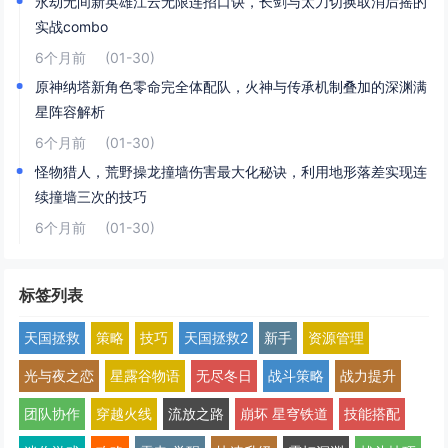
永劫无间新英雄江云无限连招口诀，长剑与太刀切换取消后摇的
实战combo
6个月前
(01-30)
原神纳塔新角色零命完全体配队，火神与传承机制叠加的深渊满
星阵容解析
6个月前
(01-30)
怪物猎人，荒野操龙撞墙伤害最大化秘诀，利用地形落差实现连
续撞墙三次的技巧
6个月前
(01-30)
标签列表
天国拯救
策略
技巧
天国拯救2
新手
资源管理
光与夜之恋
星露谷物语
无尽冬日
战斗策略
战力提升
团队协作
穿越火线
流放之路
崩坏 星穹铁道
技能搭配