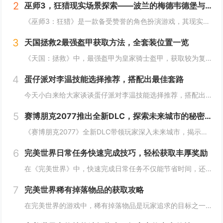
2
巫师3，狂猎现实场景探索——波兰的梅德韦德堡与温特堡城堡的奇幻之旅
《巫师3：狂猎》是一款备受赞誉的角色扮演游戏，其现实中的灵感来源之一是波兰的梅德韦德堡和温特堡城堡。这两处地点以其独特的中世纪建筑风格和壮丽的自然风光，为游戏营造了奇幻而真实的背景。梅德韦德堡位于波兰南部，拥有悠久的历史和神秘氛围；而温特堡...
3
天国拯救2最强盔甲获取方法，全套装位置一览
《天国：拯救》中，最强盔甲为皇家骑士盔甲，获取较为复杂。首先需完成“皇家侍卫”任务线，帮助亨利成为国王的私人护卫。之后，在王宫内找到盔甲的具体位置，通常藏于密室或特定房间。完成相关任务后，玩家可获得这套顶级装备，大幅提升防御力和战斗能力。游...
4
蛋仔派对李温技能选择推荐，搭配出最佳套路
今天小白来给大家谈谈蛋仔派对李温技能选择推荐，搭配出最佳套路，以及蛋仔派对攻略对应的知识点，希望对大家有所帮助，不要忘了收藏本站呢今天给各位分享蛋仔派对李温技能选择推荐，搭配出最佳套路的知识，其中也会对蛋仔派对攻略进行解释，如果能碰巧解决你...
5
赛博朋克2077推出全新DLC，探索未来城市的秘密和新任务
《赛博朋克2077》全新DLC带领玩家深入未来城市，揭示隐藏的秘密并开启一系列新任务。在这一扩展内容中，玩家将有机会探索更多未知区域，体验丰富多彩的剧情，与全新角色互动，进一步丰富游戏世界的沉浸感与可玩性。今天小白来给大家谈谈《赛博朋克20...
6
完美世界日常任务快速完成技巧，轻松获取丰厚奖励
在《完美世界》中，快速完成日常任务不仅能节省时间，还能确保玩家获得丰厚的奖励。合理规划任务路线，优先选择高经验值和金币奖励的任务。利用双倍经验时间进行任务，可以事半功倍。组队完成任务效率更高，特别是对于需要击败强大敌人的任务。不要忘记使用游...
7
完美世界稀有掉落物品的获取攻略
在完美世界的游戏中，稀有掉落物品是玩家追求的目标之一。这些物品通常只能通过特定的活动、副本或怪物获得，且掉落率极低。为了提高获取几率，玩家可以组队参与高难度副本，多次挑战以增加机会；参加限时活动，如节日庆典和特殊任务，这些活动往往会有额外奖...