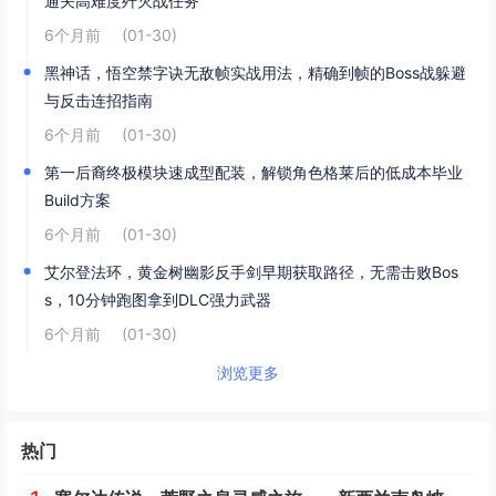
通关高难度歼灭战任务
6个月前
(01-30)
黑神话，悟空禁字诀无敌帧实战用法，精确到帧的Boss战躲避
与反击连招指南
6个月前
(01-30)
第一后裔终极模块速成型配装，解锁角色格莱后的低成本毕业
Build方案
6个月前
(01-30)
艾尔登法环，黄金树幽影反手剑早期获取路径，无需击败Bos
s，10分钟跑图拿到DLC强力武器
6个月前
(01-30)
浏览更多
热门