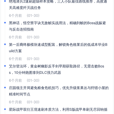
绝地潜兵2速刷超级样本攻略，三人小队最佳路线推荐，高效通
关高难度歼灭战任务
6个月前
(01-30)
黑神话，悟空禁字诀无敌帧实战用法，精确到帧的Boss战躲避
与反击连招指南
6个月前
(01-30)
第一后裔终极模块速成型配装，解锁角色格莱后的低成本毕业B
uild方案
6个月前
(01-30)
艾尔登法环，黄金树幽影反手剑早期获取路径，无需击败Bos
s，10分钟跑图拿到DLC强力武器
6个月前
(01-30)
庄园领主开局避免粮食危机技巧，优先升级浆果丛与狩猎小屋的
精准时间节点
6个月前
(01-30)
星际战甲双衍王境速刷本质方法，利用S版战甲单刷无尽回响循