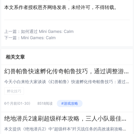
本文系作者授权恩齐网络发表，未经许可，不得转载。
上一篇：
如何通过 Mini Games: Calm
下一篇：
Mini Games: Calm
相关文章
幻兽帕鲁快速孵化传奇帕鲁技巧，通过调整游戏内时间与特定食物组合可大幅缩短孵化等待
今天小白来给大家谈谈《幻兽帕鲁》快速孵化传奇帕鲁技巧：通过调整游戏内时间与特定食物组合可大幅缩短孵化等待。，以及对应的知...
孵化技巧
6个月前
(01-30)
8518阅读
#游戏攻略
绝地潜兵2速刷超级样本攻略，三人小队最佳路线推荐，高效通关高难度歼灭战任务
本文提供《绝地潜兵2》中“超级样本”歼灭战任务的高效速刷攻略，聚焦三人小队协同作战，推荐最优路线：开局直取西北主样本点，...