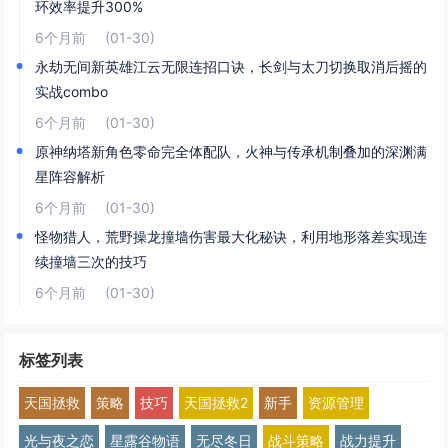
环效率提升300%
6个月前
(01-30)
永劫无间新英雄江云无限连招口诀，长剑与太刀切换取消后摇的
实战combo
6个月前
(01-30)
原神纳塔新角色零命完全体配队，火神与传承机制叠加的深渊满
星阵容解析
6个月前
(01-30)
怪物猎人，荒野操龙撞墙伤害最大化秘诀，利用地形落差实现连
续撞墙三次的技巧
6个月前
(01-30)
标签列表
天国拯救
策略
技巧
天国拯救2
新手
资源管理
光与夜之恋
星露谷物语
无尽冬日
战斗策略
战力提升