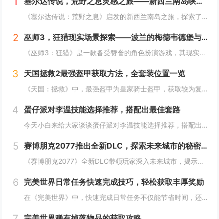
1
塞尔达传说，荒野之息灵感之旅——新西兰南岛峡湾探秘与荒野生存体验
《塞尔达传说：荒野之息》启发的新西兰南岛之旅，探索了其壮丽的自然风光与荒野生存体验。在峡湾国家公园，你将亲历游戏般的奇妙景色，从镜面般的湖泊、雄伟的山脉到神秘的森林，每一处都仿佛是游戏中的场景再现。你可以参与野外生存活动，学习采集、搭建庇护...
2
巫师3，狂猎现实场景探索——波兰的梅德韦德堡与温特堡城堡的奇幻之旅
《巫师3：狂猎》是一款备受赞誉的角色扮演游戏，其现实中的灵感来源之一是波兰的梅德韦德堡和温特堡城堡。这两处地点以其独特的中世纪建筑风格和壮丽的自然风光，为游戏营造了奇幻而真实的背景。梅德韦德堡位于波兰南部，拥有悠久的历史和神秘氛围；而温特堡...
3
天国拯救2最强盔甲获取方法，全套装位置一览
《天国：拯救》中，最强盔甲为皇家骑士盔甲，获取较为复杂。首先需完成“皇家侍卫”任务线，帮助亨利成为国王的私人护卫。之后，在王宫内找到盔甲的具体位置，通常藏于密室或特定房间。完成相关任务后，玩家可获得这套顶级装备，大幅提升防御力和战斗能力。游...
4
蛋仔派对李温技能选择推荐，搭配出最佳套路
今天小白来给大家谈谈蛋仔派对李温技能选择推荐，搭配出最佳套路，以及蛋仔派对攻略对应的知识点，希望对大家有所帮助，不要忘了收藏本站呢今天给各位分享蛋仔派对李温技能选择推荐，搭配出最佳套路的知识，其中也会对蛋仔派对攻略进行解释，如果能碰巧解决你...
5
赛博朋克2077推出全新DLC，探索未来城市的秘密和新任务
《赛博朋克2077》全新DLC带领玩家深入未来城市，揭示隐藏的秘密并开启一系列新任务。在这一扩展内容中，玩家将有机会探索更多未知区域，体验丰富多彩的剧情，与全新角色互动，进一步丰富游戏世界的沉浸感与可玩性。今天小白来给大家谈谈《赛博朋克20...
6
完美世界日常任务快速完成技巧，轻松获取丰厚奖励
在《完美世界》中，快速完成日常任务不仅能节省时间，还能确保玩家获得丰厚的奖励。合理规划任务路线，优先选择高经验值和金币奖励的任务。利用双倍经验时间进行任务，可以事半功倍。组队完成任务效率更高，特别是对于需要击败强大敌人的任务。不要忘记使用游...
7
完美世界稀有掉落物品的获取攻略