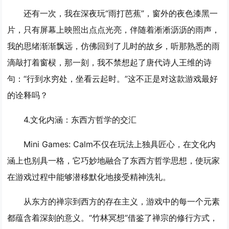
还有一次，我在深夜玩“雨打芭蕉”，窗外的夜色漆黑一
片，只有屏幕上映照出点点光亮，伴随着淅淅沥沥的雨声，
我的思绪渐渐飘远，仿佛回到了儿时的故乡，听那熟悉的雨
滴敲打着窗棂，那一刻，我不禁想起了唐代诗人王维的诗
句：“行到水穷处，坐看云起时。”这不正是对这款游戏最好
的诠释吗？
4.
文化内涵：东西方哲学的交汇
Mini Games: Calm不仅在玩法上独具匠心，在文化内
涵上也别具一格，它巧妙地融合了东西方哲学思想，使玩家
在游戏过程中能够潜移默化地接受精神洗礼。
从东方的禅宗到西方的存在主义，游戏中的每一个元素
都蕴含着深刻的意义。“竹林冥想”借鉴了禅宗的修行方式，