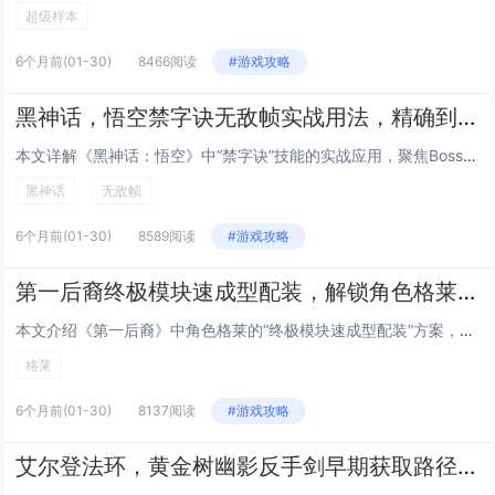
超级样本
6个月前
(01-30)
8466阅读
#游戏攻略
黑神话，悟空禁字诀无敌帧实战用法，精确到帧的Boss战躲避与反击连招指南
本文详解《黑神话：悟空》中“禁字诀”技能的实战应用，聚焦Boss战中的无敌帧机制，通过逐帧分析，指出禁字诀在释放瞬间（第...
黑神话
无敌帧
6个月前
(01-30)
8589阅读
#游戏攻略
第一后裔终极模块速成型配装，解锁角色格莱后的低成本毕业Build方案
本文介绍《第一后裔》中角色格莱的“终极模块速成型配装”方案，主打低成本、高效率达成毕业强度，该Build围绕格莱的高机动...
格莱
6个月前
(01-30)
8137阅读
#游戏攻略
艾尔登法环，黄金树幽影反手剑早期获取路径，无需击败Boss，10分钟跑图拿到DLC强力武器