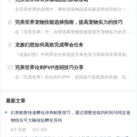
在完美世界的游戏中，稀有掉落物品是玩家追求的目标之一。这些物品通常只能通过特定的活动、副本或怪物获得，且掉落率极低。为了提高获取几率，玩家可以组队参与高难度副本，多次挑战以增加机会；参加限时活动，如节日庆典和特殊任务，这些活动往往会有额外奖...
8
完美世界宠物技能选择指南，提高宠物实力的技巧
在《完美世界》中，合理选择宠物技能是提升宠物实力的关键。优先考虑增强宠物基础属性的技能，如攻击、防御和生命值。根据宠物类型和定位，选择合适的主动或被动技能，如控制、辅助或输出技能。利用宠物技能书升级技能等级，以及通过宠物合成功能优化技能组合...
9
龙族幻想如何高效完成帮会任务
《龙族幻想》中的帮会任务是提升角色实力和获得丰厚奖励的重要途径。要高效完成帮会任务，首先需要合理安排时间，选择高效率的任务组合，如组队完成副本或集体参与帮会活动。利用好帮会资源，如经验药水、加速道具等，可以显著提高任务完成速度。积极与帮会成...
10
完美世界论剑PVP连招技巧分享
在《完美世界》的论剑PVP中，连招技巧是取胜的关键。玩家需熟练掌握角色技能的释放顺序与时机，利用控制技能打断对手的攻击节奏，同时保持自身技能的连贯性。合理利用地形和位移技能，可以有效躲避敌方攻击，创造反击机会。了解并针对不同职业的特点制定策...
最新文章
幻兽帕鲁快速孵化传奇帕鲁技巧，通过调整游戏内时间与特定食
物组合可大幅缩短孵化等待
6个月前
(01-30)