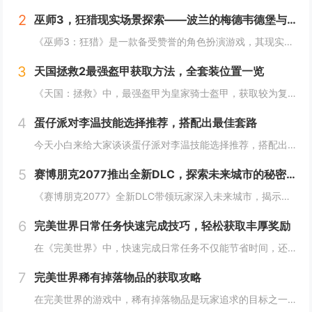
2
巫师3，狂猎现实场景探索——波兰的梅德韦德堡与温特堡城堡的奇幻之旅
《巫师3：狂猎》是一款备受赞誉的角色扮演游戏，其现实中的灵感来源之一是波兰的梅德韦德堡和温特堡城堡。这两处地点以其独特的中世纪建筑风格和壮丽的自然风光，为游戏营造了奇幻而真实的背景。梅德韦德堡位于波兰南部，拥有悠久的历史和神秘氛围；而温特堡...
3
天国拯救2最强盔甲获取方法，全套装位置一览
《天国：拯救》中，最强盔甲为皇家骑士盔甲，获取较为复杂。首先需完成“皇家侍卫”任务线，帮助亨利成为国王的私人护卫。之后，在王宫内找到盔甲的具体位置，通常藏于密室或特定房间。完成相关任务后，玩家可获得这套顶级装备，大幅提升防御力和战斗能力。游...
4
蛋仔派对李温技能选择推荐，搭配出最佳套路
今天小白来给大家谈谈蛋仔派对李温技能选择推荐，搭配出最佳套路，以及蛋仔派对攻略对应的知识点，希望对大家有所帮助，不要忘了收藏本站呢今天给各位分享蛋仔派对李温技能选择推荐，搭配出最佳套路的知识，其中也会对蛋仔派对攻略进行解释，如果能碰巧解决你...
5
赛博朋克2077推出全新DLC，探索未来城市的秘密和新任务
《赛博朋克2077》全新DLC带领玩家深入未来城市，揭示隐藏的秘密并开启一系列新任务。在这一扩展内容中，玩家将有机会探索更多未知区域，体验丰富多彩的剧情，与全新角色互动，进一步丰富游戏世界的沉浸感与可玩性。今天小白来给大家谈谈《赛博朋克20...
6
完美世界日常任务快速完成技巧，轻松获取丰厚奖励
在《完美世界》中，快速完成日常任务不仅能节省时间，还能确保玩家获得丰厚的奖励。合理规划任务路线，优先选择高经验值和金币奖励的任务。利用双倍经验时间进行任务，可以事半功倍。组队完成任务效率更高，特别是对于需要击败强大敌人的任务。不要忘记使用游...
7
完美世界稀有掉落物品的获取攻略
在完美世界的游戏中，稀有掉落物品是玩家追求的目标之一。这些物品通常只能通过特定的活动、副本或怪物获得，且掉落率极低。为了提高获取几率，玩家可以组队参与高难度副本，多次挑战以增加机会；参加限时活动，如节日庆典和特殊任务，这些活动往往会有额外奖...