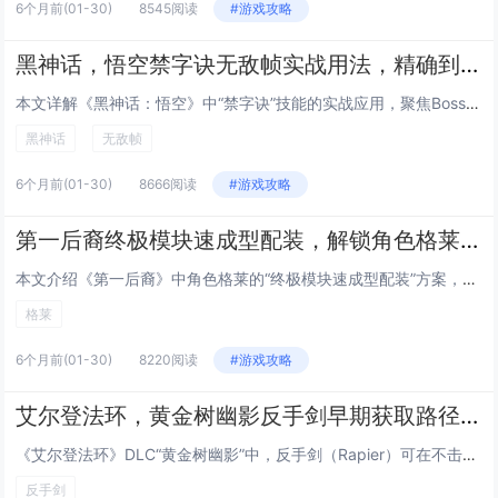
6个月前
(01-30)
8545阅读
#游戏攻略
黑神话，悟空禁字诀无敌帧实战用法，精确到帧的Boss战躲避与反击连招指南
本文详解《黑神话：悟空》中“禁字诀”技能的实战应用，聚焦Boss战中的无敌帧机制，通过逐帧分析，指出禁字诀在释放瞬间（第...
黑神话
无敌帧
6个月前
(01-30)
8666阅读
#游戏攻略
第一后裔终极模块速成型配装，解锁角色格莱后的低成本毕业Build方案
本文介绍《第一后裔》中角色格莱的“终极模块速成型配装”方案，主打低成本、高效率达成毕业强度，该Build围绕格莱的高机动...
格莱
6个月前
(01-30)
8220阅读
#游戏攻略
艾尔登法环，黄金树幽影反手剑早期获取路径，无需击败Boss，10分钟跑图拿到DLC强力武器
《艾尔登法环》DLC“黄金树幽影”中，反手剑（Rapier）可在不击败任何Boss的前提下，通过约10分钟的高效跑图流程...
反手剑