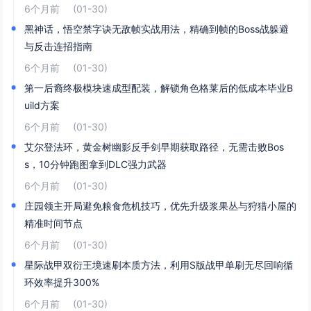
6个月前
(01-30)
黑神话，悟空禁字诀无敌帧实战用法，精确到帧的Boss战躲避
与反击连招指南
6个月前
(01-30)
第一后裔终极模块速成型配装，解锁角色格莱后的低成本毕业B
uild方案
6个月前
(01-30)
艾尔登法环，黄金树幽影反手剑早期获取路径，无需击败Bos
s，10分钟跑图拿到DLC强力武器
6个月前
(01-30)
庄园领主开局避免粮食危机技巧，优先升级浆果丛与狩猎小屋的
精准时间节点
6个月前
(01-30)
星际战甲双衍王境速刷本质方法，利用S版战甲单刷无尽回响循
环效率提升300%
6个月前
(01-30)