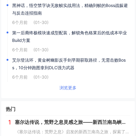
黑神话，悟空禁字诀无敌帧实战用法，精确到帧的Boss战躲避
与反击连招指南
6个月前
(01-30)
第一后裔终极模块速成型配装，解锁角色格莱后的低成本毕业
Build方案
6个月前
(01-30)
艾尔登法环，黄金树幽影反手剑早期获取路径，无需击败Bos
s，10分钟跑图拿到DLC强力武器
6个月前
(01-30)
浏览更多
热门
1
塞尔达传说，荒野之息灵感之旅——新西兰南岛峡湾探秘与荒野生存体验
《塞尔达传说：荒野之息》启发的新西兰南岛之旅，探索了其壮丽的自然风光与荒野生存体验。在峡湾国家公园，你将亲历游戏般的奇妙景色，从镜面般的湖泊、雄伟的山脉到神秘的森林，每一处都仿佛是游戏中的场景再现。你可以参与野外生存活动，学习采集、搭建庇护...