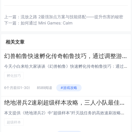
上一篇：
流放之路 2最强加点方案与技能搭配——提升伤害的秘密
下一篇：
如何通过 Mini Games: Calm
相关文章
幻兽帕鲁快速孵化传奇帕鲁技巧，通过调整游戏内时间与特定食物组合可大幅缩短孵化等待
今天小白来给大家谈谈《幻兽帕鲁》快速孵化传奇帕鲁技巧：通过调整游戏内时间与特定食物组合可大幅缩短孵化等待。，以及对应的知...
孵化技巧
6个月前
(01-30)
8589阅读
#游戏攻略
绝地潜兵2速刷超级样本攻略，三人小队最佳路线推荐，高效通关高难度歼灭战任务
本文提供《绝地潜兵2》中“超级样本”歼灭战任务的高效速刷攻略，聚焦三人小队协同作战，推荐最优路线：开局直取西北主样本点，...
超级样本