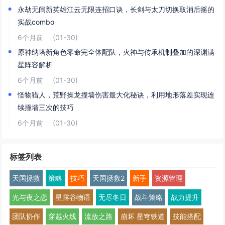
永劫无间新英雄江云无限连招口诀，长剑与太刀切换取消后摇的
实战combo
6个月前
(01-30)
原神纳塔新角色零命完全体配队，火神与传承机制叠加的深渊满
星阵容解析
6个月前
(01-30)
怪物猎人，荒野操龙撞墙伤害最大化秘诀，利用地形落差实现连
续撞墙三次的技巧
6个月前
(01-30)
标签列表
天国拯救
策略
技巧
天国拯救2
新手
资源管理
光与夜之恋
星露谷物语
无尽冬日
战斗策略
战力提升
团队协作
穿越火线
流放之路
崩坏 星穹铁道
技能搭配