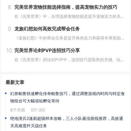
8
完美世界宠物技能选择指南，提高宠物实力的技巧
在《完美世界》中，合理选择宠物技能是提升宠物实力的关键。优先考虑增强宠物基础属性的技能，如攻击、防御和生命值。根据宠物类型和定位，选择合适的主动或被动技能，如控制、辅助或输出技能。利用宠物技能书升级技能等级，以及通过宠物合成功能优化技能组合...
9
龙族幻想如何高效完成帮会任务
《龙族幻想》中的帮会任务是提升角色实力和获得丰厚奖励的重要途径。要高效完成帮会任务，首先需要合理安排时间，选择高效率的任务组合，如组队完成副本或集体参与帮会活动。利用好帮会资源，如经验药水、加速道具等，可以显著提高任务完成速度。积极与帮会成...
10
完美世界论剑PVP连招技巧分享
在《完美世界》的论剑PVP中，连招技巧是取胜的关键。玩家需熟练掌握角色技能的释放顺序与时机，利用控制技能打断对手的攻击节奏，同时保持自身技能的连贯性。合理利用地形和位移技能，可以有效躲避敌方攻击，创造反击机会。了解并针对不同职业的特点制定策...
最新文章
幻兽帕鲁快速孵化传奇帕鲁技巧，通过调整游戏内时间与特定食
物组合可大幅缩短孵化等待
6个月前
(01-30)
绝地潜兵2速刷超级样本攻略，三人小队最佳路线推荐，高效通
关高难度歼灭战任务