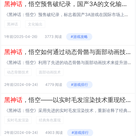
黑神话
，悟空预售破纪录，国产3A的文化输出潜力评估
《黑神话：悟空》预售破纪录，标志着国产3A游戏在国际市场上的文化输出潜力巨大。这款游戏以中国古典名著《西游记》为背景，结合现代化的游戏设计与视觉效果，展现了中华文化的独特魅力。其高质量的制作水平和深度剧情赢得了全球玩家的关注与期待。通过将传...
黑神话
文化输出
1年前
(2025-04-26)
3773 阅读
#游戏攻略
黑神话
，悟空如何通过动态骨骼与面部动画技术增强角色表演？
《黑神话：悟空》利用了先进的动态骨骼与面部动画技术来提升游戏角色的表演真实度。通过动态骨骼系统，角色的动作更加自然流畅，能够实现复杂且精准的身体运动。而面部动画技术则捕捉并再现了演员微妙的表情变化，使得悟空等角色在情感表达上更为细腻和生动，...
动态骨骼技术
面部动画技术
2年前
(2024-09-24)
4779 阅读
#游戏排行
黑神话
，悟空——以实时毛发渲染技术重现经典角色的辉煌
《黑神话：悟空》采用先进的实时毛发渲染技术，重新诠释了经典角色孙悟空。这一技术使得悟空的形象更加逼真细腻，每一根毛发都栩栩如生，极大地提升了游戏的视觉效果和沉浸感。玩家可以在游戏中体验到前所未有的流畅动作与震撼画面，感受传统神话故事与现代科...
实时毛发渲染
经典角色重现
2年前
(2024-09-24)
4903 阅读
#游戏排行