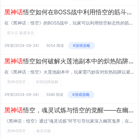
黑神话
悟空如何在BOSS战中利用悟空的筋斗云快速躲避致命攻击
在《黑神话：悟空》的BOSS战中，玩家可以利用悟空标志性的筋斗云技能来迅速躲避敌人致命的攻击。筋斗云不仅让角色移动速度大幅提升，还可以实现空中快速变向，这在面对强大BOSS时尤其关键。通过精准判断BOSS攻击模式并及时使用筋斗云闪避，玩家能...
筋斗云 躲避攻击
2年前
(2024-09-24)
5054 阅读
#游戏攻略
黑神话
悟空如何破解火莲池副本中的炽热陷阱，避免持续火焰伤害
在《黑神话：悟空》火莲池副本中，玩家需巧妙应对炽热陷阱以避免持续火焰伤害。关键是利用环境元素或特殊技能。可以寻找水池或冰泉暂时解除灼烧效果，使用特定技能如召唤冰盾、水系法术等也能有效缓解伤害。保持移动避免长时间暴露于火焰之中，并迅速解决释放...
黑神话悟空
炽热陷阱破解
2年前
(2024-09-24)
5586 阅读
#游戏攻略
黑神话
悟空，魂灵试炼与悟空的觉醒——在幽冥鬼界中解锁隐藏技能
《黑神话：悟空》通过“魂灵试炼”环节引导玩家深入幽冥鬼界，在挑战重重困难的同时逐步解锁隐藏技能。此部分内容不仅考验玩家的操作技巧，还以丰富的故事情节增强游戏体验，让玩家伴随角色成长，最终实现悟空的觉醒。今天小白来给大家谈谈《黑神话悟空》如何...
黑神话悟空
魂灵试炼