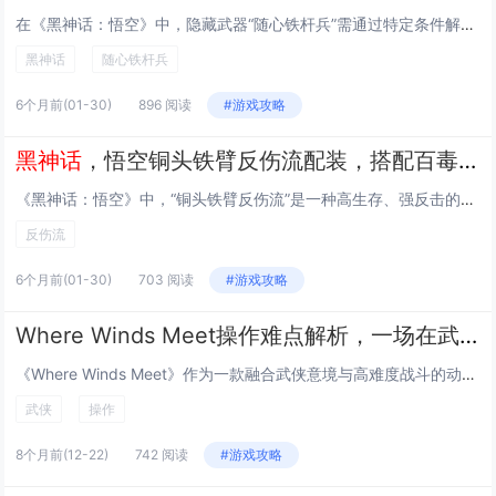
在《黑神话：悟空》中，隐藏武器“随心铁杆兵”需通过特定条件解锁：玩家需集齐全部珍玩（共24件），完成后返回小西天土地庙，与土地公对话即可触发获取剧情，该武器为金箍棒的进阶形态，不仅外观更具古韵，还拥有独特技能与属性加成，象征孙悟空真正掌握“...
黑神话
随心铁杆兵
6个月前
(01-30)
896 阅读
#游戏攻略
黑神话
，悟空铜头铁臂反伤流配装，搭配百毒不侵与金刚不坏精魄
《黑神话：悟空》中，“铜头铁臂反伤流”是一种高生存、强反击的硬核配装流派，核心思路是利用“铜头铁臂”被动大幅提升物理减伤与反伤比例，配合“百毒不侵”精魄免疫中毒、腐蚀等异常状态，确保持续作战稳定性；再辅以“金刚不坏”精魄进一步强化护甲、格挡...
反伤流
6个月前
(01-30)
703 阅读
#游戏攻略
Where Winds Meet操作难点解析，一场在武侠与手残之间走钢丝的修行
《Where Winds Meet》作为一款融合武侠意境与高难度战斗的动作游戏，其操作难点在于精准的时机把握、复杂的连招系统与高度拟真的武学机制，玩家需在攻防转换间实现“听劲”“化劲”，稍有不慎便陷入被动，游戏摒弃无脑输出，强调策略与反应，...
武侠
操作
8个月前
(12-22)
742 阅读
#游戏攻略