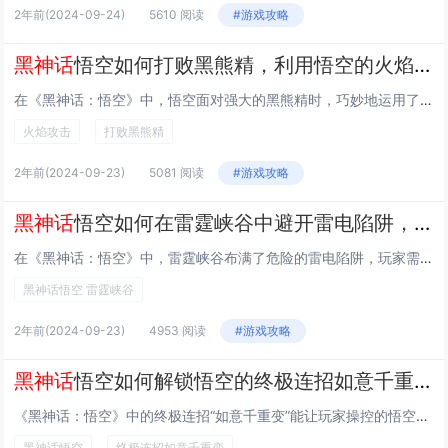
2年前
(2024-09-24)
5610 阅读
#游戏攻略
黑神话
悟空如何打败黑熊精，利用悟空的火焰攻击有效制敌
在《黑神话：悟空》中，悟空面对强大的黑熊精时，巧妙地运用了火焰攻击策略。战斗中，悟空首先通过灵活的身法躲避黑熊精的猛烈攻击，随后抓住时机施放火焰技能，如“火眼金睛”和“三昧真火”，对黑熊精造成高额伤害。这些火焰技能不仅威力巨大，还能持续燃烧...
火焰攻击
打败黑熊精
2年前
(2024-09-23)
5081 阅读
#游戏攻略
黑神话
悟空如何在雷霆峡谷中避开雷电陷阱，找到安全的通关路线
在《黑神话：悟空》中，雷霆峡谷布满了危险的雷电陷阱，玩家需要仔细观察环境，利用悟空的敏捷身手和特殊能力来避开这些陷阱。通过跳跃、闪避和攀爬，寻找没有雷电标识的安全路径，同时留意任何可以互动的物体或机关，它们往往能帮助你找到正确的方向，从而顺...
黑神话悟空 雷霆峡谷
2年前
(2024-09-23)
4953 阅读
#游戏攻略
黑神话
悟空如何解锁悟空的终极连招如意千重变，在战斗中一击制胜
《黑神话：悟空》中的终极连招“如意千重变”能让玩家操控的悟空在战斗中快速击败敌人。要解锁这一技能，玩家需要通过不断推进游戏剧情，完成特定任务与挑战，并积累足够的经验值以提升悟空的能力等级。随着等级的提高，玩家将逐步解锁包括“如意千重变”在内...
黑神话悟空
终极连招如意千重变