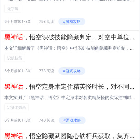
无字碑
6个月前
(01-30)
798 阅读
#游戏攻略
黑神话
，悟空识破技能隐藏判定，对空中单位与多段攻击的成功时机帧数表
本文详细解析了《黑神话：悟空》中“识破”技能的隐藏判定机制，重点揭示其对空中单位及多段攻击的识别逻辑，不同于地面敌人，空中单位需在特定下落帧或悬停瞬间触发识破，且存在更严苛的判定窗口；针对多段连击（如Boss的三连斩），仅第二段末尾与第三段...
识破技能
6个月前
(01-30)
778 阅读
#游戏攻略
黑神话
，悟空定身术定住精英怪时长，对不同体型敌人效果衰减的实测数据
本文实测了《黑神话：悟空》中定身术对各类精英怪的实际控制时长，并重点分析体型差异带来的效果衰减规律，测试表明：对小型精英怪（如赤尻马猴）定身持续约4.2秒，中型（如石先锋）降至3.5秒，大型（如巨灵神）仅维持2.1秒，超大型Boss（如大圣...
定身术效果
6个月前
(01-30)
740 阅读
#游戏攻略
黑神话
，悟空隐藏武器随心铁杆兵获取，集齐所有珍玩后与土地公对话触发