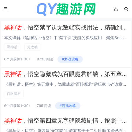
黑神话
，悟空禁字诀无敌帧实战用法，精确到帧的Boss战躲避与反击连招指南
本文详解《黑神话：悟空》中“禁字诀”技能的实战应用，聚焦Boss战中的无敌帧机制，通过逐帧分析，指出禁字诀在释放瞬间（第3–8帧）拥有完全无敌效果，可精准规避Boss关键大招（如金箍棒砸地、火眼金睛锁定技），配合翻滚节奏与蓄力时机，可实现“...
黑神话
无敌帧
6个月前
(01-30)
8738 阅读
#游戏攻略
黑神话
，悟空隐藏成就百眼魔君解锁，第五章所有石敢当击碎后的隐藏Boss位置
《黑神话：悟空》第五章中，隐藏成就“百眼魔君”需玩家击碎该章节全部石敢当后触发，完成所有石敢当破坏（共12处，分布于盘丝洞、黄花观等区域）后，返回黄花观顶层平台，原Boss战场地将出现异常光效与低语提示；此时使用定身术或火眼金睛扫描地面裂痕...
百眼魔君
6个月前
(01-30)
795 阅读
#游戏攻略
黑神话
，悟空第四章无字碑隐藏剧情，按照十二生肖顺序点燃石灯后的奖励
《黑神话：悟空》第四章“无字碑”中藏有基于十二生肖顺序点燃石灯的隐藏剧情，玩家需按子鼠、丑牛、寅虎、卯兔、辰龙、巳蛇、午马、未羊、申猴、酉鸡、戌狗、亥猪的正确顺序依次激活对应石灯，缺一不可，成功完成后，无字碑显现出动态金文，揭示一段被抹除的...