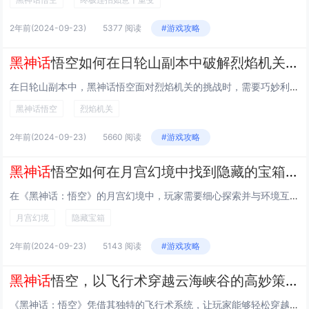
2年前
(2024-09-23)
5377 阅读
#游戏攻略
黑神话
悟空如何在日轮山副本中破解烈焰机关，顺利通过关卡
在日轮山副本中，黑神话悟空面对烈焰机关的挑战时，需要巧妙利用环境和技能。观察机关的火焰喷射规律，躲避火焰攻击。寻找机关的核心控制装置，并使用“定身”或“隐身”等技能暂时关闭机关。在短暂的时间内快速通过危险区域，抵达安全地带。通过智慧与技巧结...
黑神话悟空
烈焰机关
2年前
(2024-09-23)
5660 阅读
#游戏攻略
黑神话
悟空如何在月宫幻境中找到隐藏的宝箱和稀有装备
在《黑神话：悟空》的月宫幻境中，玩家需要细心探索并与环境互动来发现隐藏的宝箱和稀有装备。通过解决谜题、击败特定敌人或利用悟空的能力（如火眼金睛、身外分身）探索隐蔽区域，可以找到这些宝藏。注意观察月亮、阴影等元素可能揭示的秘密路径，将帮助你获...
月宫幻境
隐藏宝箱
2年前
(2024-09-23)
5143 阅读
#游戏攻略
黑神话
悟空，以飞行术穿越云海峡谷的高妙策略
《黑神话：悟空》凭借其独特的飞行术系统，让玩家能够轻松穿越广袤的云海和深邃的峡谷，这种设计不仅极大地提升了游戏的可玩性和探索乐趣，还为玩家提供了更加丰富多样的策略选择，使得游戏体验更加自由和沉浸。今天小白来给大家谈谈《黑神话悟空》如何利用悟...